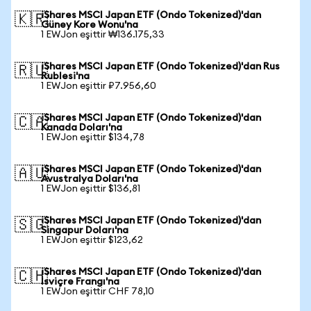
iShares MSCI Japan ETF (Ondo Tokenized)'dan
🇰🇷
Güney Kore Wonu'na
1 EWJon eşittir ₩136.175,33
iShares MSCI Japan ETF (Ondo Tokenized)'dan Rus
🇷🇺
Rublesi'na
1 EWJon eşittir ₽7.956,60
iShares MSCI Japan ETF (Ondo Tokenized)'dan
🇨🇦
Kanada Doları'na
1 EWJon eşittir $134,78
iShares MSCI Japan ETF (Ondo Tokenized)'dan
🇦🇺
Avustralya Doları'na
1 EWJon eşittir $136,81
iShares MSCI Japan ETF (Ondo Tokenized)'dan
🇸🇬
Singapur Doları'na
1 EWJon eşittir $123,62
iShares MSCI Japan ETF (Ondo Tokenized)'dan
🇨🇭
İsviçre Frangı'na
1 EWJon eşittir CHF 78,10