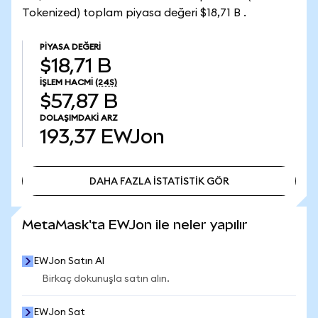
Tokenized) toplam piyasa değeri $18,71 B .
PIYASA DEĞERI
$18,71 B
İŞLEM HACMI
(24S)
$57,87 B
DOLAŞIMDAKI ARZ
193,37
EWJon
DAHA FAZLA İSTATİSTİK GÖR
DAHA FAZLA İSTATİSTİK GÖR
MetaMask'ta EWJon ile neler yapılır
EWJon Satın Al
Birkaç dokunuşla satın alın.
EWJon Sat