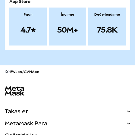
App Store
Puan
İndirme
Değerlendirme
4.7
50M+
75.8K
EWJon/CVNAon
MetaMask site alt bilgisi
Takas et
Takas İşlemleri
MetaMask Para
Tahmin Et
YENİ
Kripto Al