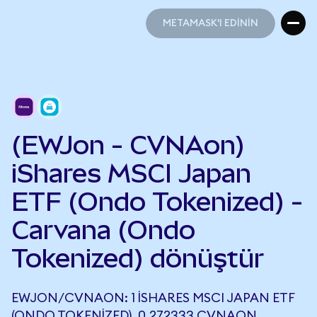
METAMASK'I EDİNİN
METAMASK'I EDİNİN
(EWJon - CVNAon)
iShares MSCI Japan
ETF (Ondo Tokenized) -
Carvana (Ondo
Tokenized) dönüştür
EWJON/CVNAON: 1 ISHARES MSCI JAPAN ETF
(ONDO TOKENIZED), 0,272333 CVNAON