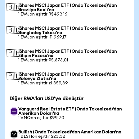
iShares MSCI Japan ETF (Ondo Tokenized)'dan
🇧🇷
Brezilya Reali'na
1 EWJon eşittir R$493,16
iShares MSCI Japan ETF (Ondo Tokenized)'dan
🇧🇩
Bangladeş Takası'na
1 EWJon eşittir ৳11.969,17
iShares MSCI Japan ETF (Ondo Tokenized)'dan
🇵🇭
Filipin Pezosu'na
1 EWJon eşittir ₱5.878,01
iShares MSCI Japan ETF (Ondo Tokenized)'dan
🇵🇱
Polonya Zlotisi'na
1 EWJon eşittir zł 359,39
Diğer RWA'ları USD'ye dönüştür
Vanguard Real Estate ETF (Ondo Tokenized)'dan
Amerikan Doları'na
1 VNQon eşittir $99,70
Bullish (Ondo Tokenized)'dan Amerikan Doları'na
1 BLSHon eşittir $23,32