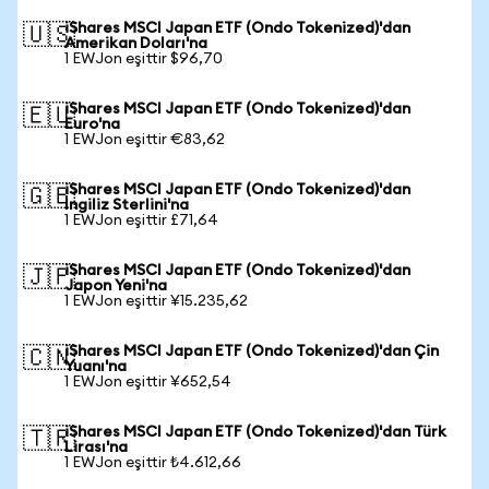
iShares MSCI Japan ETF (Ondo Tokenized)'dan
🇺🇸
Amerikan Doları'na
1 EWJon eşittir $96,70
iShares MSCI Japan ETF (Ondo Tokenized)'dan
🇪🇺
Euro'na
1 EWJon eşittir €83,62
iShares MSCI Japan ETF (Ondo Tokenized)'dan
🇬🇧
İngiliz Sterlini'na
1 EWJon eşittir £71,64
iShares MSCI Japan ETF (Ondo Tokenized)'dan
🇯🇵
Japon Yeni'na
1 EWJon eşittir ¥15.235,62
iShares MSCI Japan ETF (Ondo Tokenized)'dan Çin
🇨🇳
Yuanı'na
1 EWJon eşittir ¥652,54
iShares MSCI Japan ETF (Ondo Tokenized)'dan Türk
🇹🇷
Lirası'na
1 EWJon eşittir ₺4.612,66