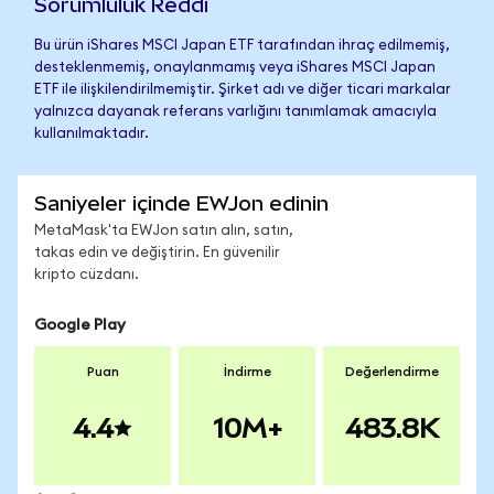
Sorumluluk Reddi
Bu ürün iShares MSCI Japan ETF tarafından ihraç edilmemiş,
desteklenmemiş, onaylanmamış veya iShares MSCI Japan
ETF ile ilişkilendirilmemiştir. Şirket adı ve diğer ticari markalar
yalnızca dayanak referans varlığını tanımlamak amacıyla
kullanılmaktadır.
Saniyeler içinde EWJon edinin
MetaMask'ta EWJon satın alın, satın,
takas edin ve değiştirin. En güvenilir
kripto cüzdanı.
Google Play
Puan
İndirme
Değerlendirme
4.4
10M+
483.8K