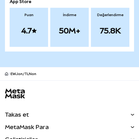
App Store
Puan
İndirme
Değerlendirme
4.7
50M+
75.8K
EWJon/TLNon
MetaMask site alt bilgisi
Takas et
Takas İşlemleri
MetaMask Para
Tahmin Et
YENİ
Kripto Al