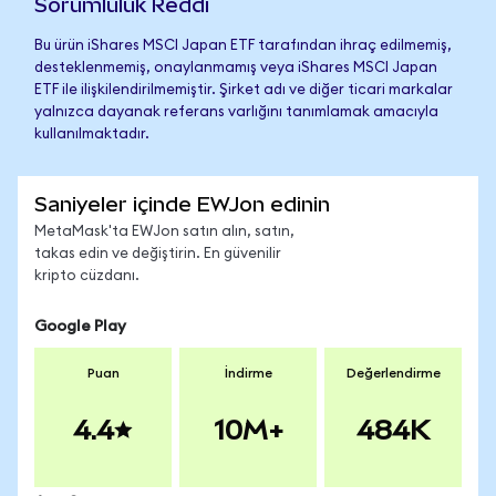
Sorumluluk Reddi
Bu ürün iShares MSCI Japan ETF tarafından ihraç edilmemiş,
desteklenmemiş, onaylanmamış veya iShares MSCI Japan
ETF ile ilişkilendirilmemiştir. Şirket adı ve diğer ticari markalar
yalnızca dayanak referans varlığını tanımlamak amacıyla
kullanılmaktadır.
Saniyeler içinde EWJon edinin
MetaMask'ta EWJon satın alın, satın,
takas edin ve değiştirin. En güvenilir
kripto cüzdanı.
Google Play
Puan
İndirme
Değerlendirme
4.4
10M+
484K