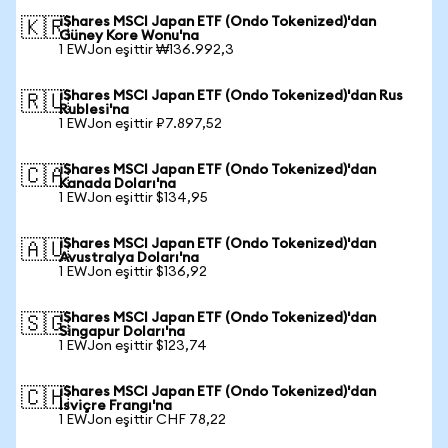
iShares MSCI Japan ETF (Ondo Tokenized)'dan
🇰🇷
Güney Kore Wonu'na
1 EWJon eşittir ₩136.992,3
iShares MSCI Japan ETF (Ondo Tokenized)'dan Rus
🇷🇺
Rublesi'na
1 EWJon eşittir ₽7.897,52
iShares MSCI Japan ETF (Ondo Tokenized)'dan
🇨🇦
Kanada Doları'na
1 EWJon eşittir $134,95
iShares MSCI Japan ETF (Ondo Tokenized)'dan
🇦🇺
Avustralya Doları'na
1 EWJon eşittir $136,92
iShares MSCI Japan ETF (Ondo Tokenized)'dan
🇸🇬
Singapur Doları'na
1 EWJon eşittir $123,74
iShares MSCI Japan ETF (Ondo Tokenized)'dan
🇨🇭
İsviçre Frangı'na
1 EWJon eşittir CHF 78,22