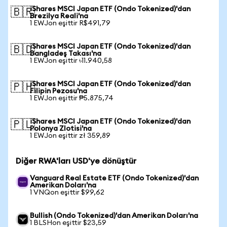
iShares MSCI Japan ETF (Ondo Tokenized)'dan
🇧🇷
Brezilya Reali'na
1 EWJon eşittir R$491,79
iShares MSCI Japan ETF (Ondo Tokenized)'dan
🇧🇩
Bangladeş Takası'na
1 EWJon eşittir ৳11.940,58
iShares MSCI Japan ETF (Ondo Tokenized)'dan
🇵🇭
Filipin Pezosu'na
1 EWJon eşittir ₱5.875,74
iShares MSCI Japan ETF (Ondo Tokenized)'dan
🇵🇱
Polonya Zlotisi'na
1 EWJon eşittir zł 359,89
Diğer RWA'ları USD'ye dönüştür
Vanguard Real Estate ETF (Ondo Tokenized)'dan
Amerikan Doları'na
1 VNQon eşittir $99,62
Bullish (Ondo Tokenized)'dan Amerikan Doları'na
1 BLSHon eşittir $23,59