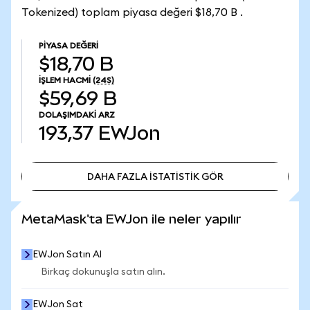
Tokenized) toplam piyasa değeri $18,70 B .
PIYASA DEĞERI
$18,70 B
İŞLEM HACMI
(24S)
$59,69 B
DOLAŞIMDAKI ARZ
193,37
EWJon
DAHA FAZLA İSTATİSTİK GÖR
DAHA FAZLA İSTATİSTİK GÖR
MetaMask'ta EWJon ile neler yapılır
EWJon Satın Al
Birkaç dokunuşla satın alın.
EWJon Sat