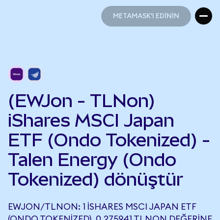
METAMASK'I EDİNİN
METAMASK'I EDİNİN
(EWJon - TLNon)
iShares MSCI Japan
ETF (Ondo Tokenized) -
Talen Energy (Ondo
Tokenized) dönüştür
EWJON/TLNON: 1 ISHARES MSCI JAPAN ETF
(ONDO TOKENIZED), 0,275941 TLNON DEĞERINE