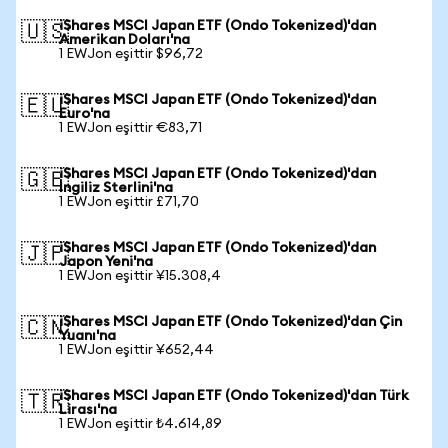
iShares MSCI Japan ETF (Ondo Tokenized)'dan
🇺🇸
Amerikan Doları'na
1 EWJon eşittir $96,72
iShares MSCI Japan ETF (Ondo Tokenized)'dan
🇪🇺
Euro'na
1 EWJon eşittir €83,71
iShares MSCI Japan ETF (Ondo Tokenized)'dan
🇬🇧
İngiliz Sterlini'na
1 EWJon eşittir £71,70
iShares MSCI Japan ETF (Ondo Tokenized)'dan
🇯🇵
Japon Yeni'na
1 EWJon eşittir ¥15.308,4
iShares MSCI Japan ETF (Ondo Tokenized)'dan Çin
🇨🇳
Yuanı'na
1 EWJon eşittir ¥652,44
iShares MSCI Japan ETF (Ondo Tokenized)'dan Türk
🇹🇷
Lirası'na
1 EWJon eşittir ₺4.614,89