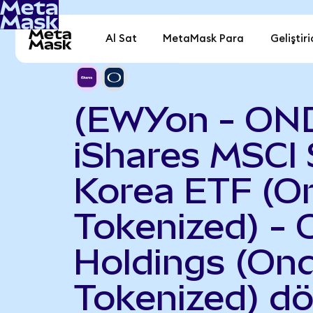
Al Sat
MetaMask Para
Geliştiri
(EWYon - ON
iShares MSCI
Korea ETF (O
Tokenized) -
Holdings (On
Tokenized) d