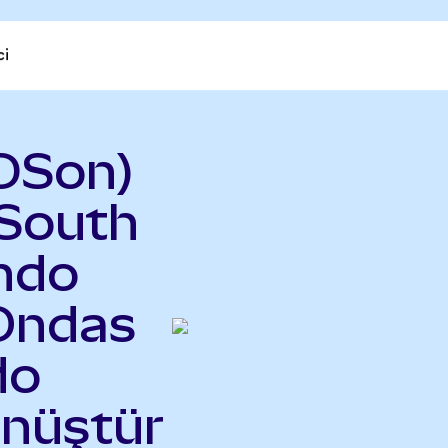
ci
DSon)
 South
ndo
 Ondas
do
önüştür