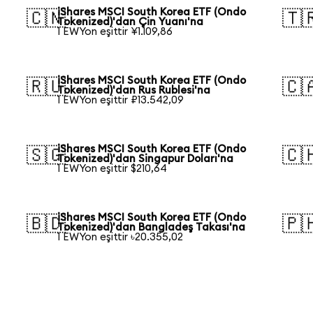
iShares MSCI South Korea ETF (Ondo
🇨🇳
🇹
Tokenized)'dan Çin Yuanı'na
1 EWYon eşittir ¥1.109,86
iShares MSCI South Korea ETF (Ondo
🇷🇺
🇨
Tokenized)'dan Rus Rublesi'na
1 EWYon eşittir ₽13.542,09
iShares MSCI South Korea ETF (Ondo
🇸🇬
🇨
Tokenized)'dan Singapur Doları'na
1 EWYon eşittir $210,64
iShares MSCI South Korea ETF (Ondo
🇧🇩
🇵
Tokenized)'dan Bangladeş Takası'na
1 EWYon eşittir ৳20.355,02