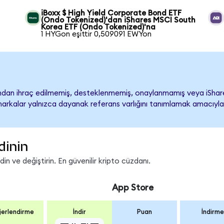
iBoxx $ High Yield Corporate Bond ETF
(Ondo Tokenized)'dan iShares MSCI South
Korea ETF (Ondo Tokenized)'na
1 HYGon eşittir 0,509091 EWYon
ndan ihraç edilmemiş, desteklenmemiş, onaylanmamış veya iShar
ari markalar yalnızca dayanak referans varlığını tanımlamak amacıyla
dinin
n ve değiştirin. En güvenilir kripto cüzdanı.
App Store
erlendirme
İndir
Puan
İndirme