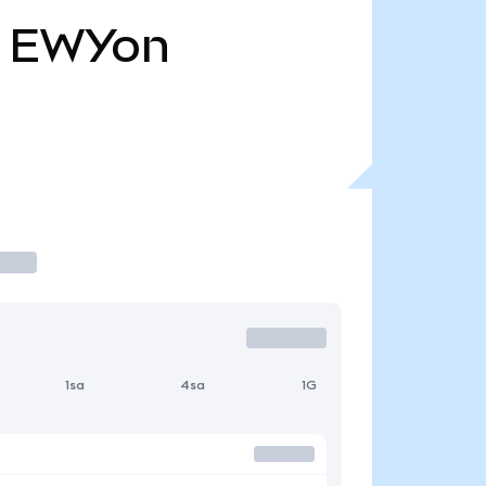
EWYon
1sa
4sa
1G