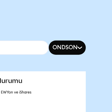
ONDSON
 durumu
B EWYon ve iShares