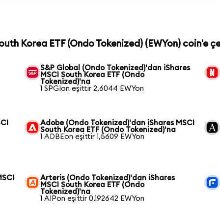
South Korea ETF (Ondo Tokenized) (EWYon) coin'e çe
S&P Global (Ondo Tokenized)'dan iShares
MSCI South Korea ETF (Ondo
Tokenized)'na
1 SPGIon eşittir 2,6044 EWYon
SCI
Adobe (Ondo Tokenized)'dan iShares MSCI
South Korea ETF (Ondo Tokenized)'na
1 ADBEon eşittir 1,5609 EWYon
MSCI
Arteris (Ondo Tokenized)'dan iShares
MSCI South Korea ETF (Ondo
Tokenized)'na
1 AIPon eşittir 0,192642 EWYon