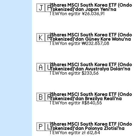
iShares MSCI South Korea ETF (Ondo
🇯🇵
Tokenized)'dan Japon Yeni'na
1 EWYon eşittir ¥26.036,91
iShares MSCI South Korea ETF (Ondo
🇰🇷
Tokenized)'dan Güney Kore Wonu'na
1 EWYon eşittir ₩232.857,08
iShares MSCI South Korea ETF (Ondo
🇦🇺
Tokenized)'dan Avustralya Doları'na
1 EWYon eşittir $233,56
iShares MSCI South Korea ETF (Ondo
🇧🇷
Tokenized)'dan Brezilya Reali'na
1 EWYon eşittir R$840,55
iShares MSCI South Korea ETF (Ondo
🇵🇱
Tokenized)'dan Polonya Zlotisi'na
1 EWYon eşittir zł 612,84