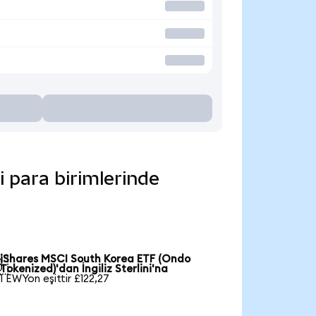
i para birimlerinde
iShares MSCI South Korea ETF (Ondo

Tokenized)'dan İngiliz Sterlini'na
1 EWYon eşittir £122,27