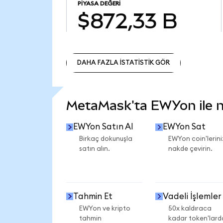
PIYASA DEĞERI
$872,33 B
DAHA FAZLA İSTATİSTİK GÖR
DAHA FAZLA İSTATİSTİK GÖR
MetaMask'ta EWYon ile ne
EWYon Satın Al
EWYon Sat
Birkaç dokunuşla
EWYon coin'lerini
satın alın.
nakde çevirin.
Tahmin Et
Vadeli İşlemler
EWYon ve kripto
50x kaldıraca
tahmin
kadar token'lard