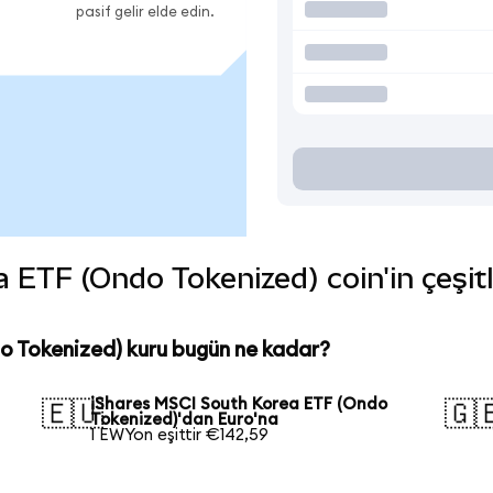
pasif gelir elde edin.
ETF (Ondo Tokenized) coin'in çeşitl
o Tokenized) kuru bugün ne kadar?
iShares MSCI South Korea ETF (Ondo
🇪🇺
🇬
Tokenized)'dan Euro'na
1 EWYon eşittir €142,59