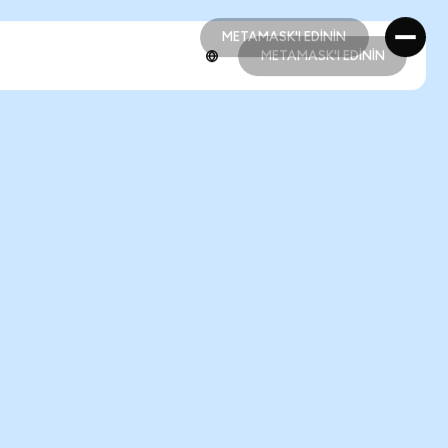
METAMASK'I EDİNİN
METAMASK'I EDİNİN
METAMASK'I EDİNİN
METAMASK'I EDİNİN