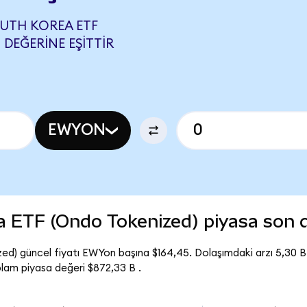
UTH KOREA ETF
DEĞERINE EŞITTIR
EWYON
a ETF (Ondo Tokenized) piyasa son
d) güncel fiyatı EWYon başına $164,45. Dolaşımdaki arzı 5,30 
am piyasa değeri $872,33 B .