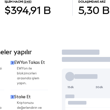
İŞLEM HACMI
(24S)
DOLAŞIMDAKI ARZ
$394,91 B
5,30 B
ler yapılır
İşlem Yap
EWYon Takas Et
zi
EWYon ile
blokzincirleri
arasında işlem
yapın.
15dk
30dk
Stake Et
Kriptonuzu
a
değerlendirin ve