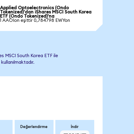
Applied Optoelectronics (Ondo
Tokenized)'dan iShares MSCI South Korea
ETF (Ondo Tokenized)'na
1 AAOIon eşittir 0,784798 EWYon
es MSCI South Korea ETF ile
 kullanılmaktadır.
Değerlendirme
İndir