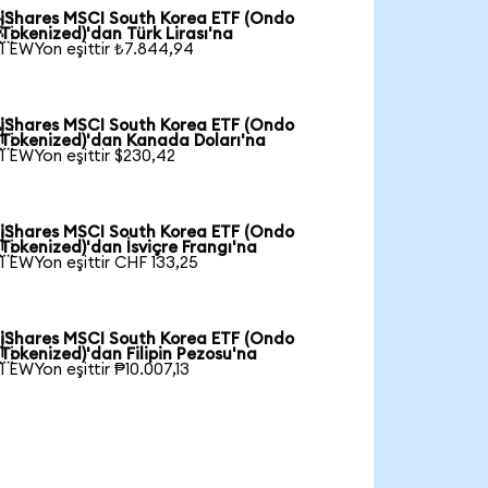
iShares MSCI South Korea ETF (Ondo

Tokenized)'dan Türk Lirası'na
1 EWYon eşittir ₺7.844,94
iShares MSCI South Korea ETF (Ondo

Tokenized)'dan Kanada Doları'na
1 EWYon eşittir $230,42
iShares MSCI South Korea ETF (Ondo

Tokenized)'dan İsviçre Frangı'na
1 EWYon eşittir CHF 133,25
iShares MSCI South Korea ETF (Ondo

Tokenized)'dan Filipin Pezosu'na
1 EWYon eşittir ₱10.007,13