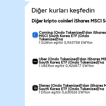
Diğer kurları keşfedin
Diğer kripto coinleri iShares MSCI 
Corning (Ondo Tokenized)'dan iShares
MSCI South Korea ETF (Ondo
Tokenized)'na
1 GLWon eşittir 0,963758 EWYon
Uber (Ondo Tokenized)'dan iShares M
South Korea ETF (Ondo Tokenized)'na
1 UBERon eşittir 0,426877 EWYon
Disney (Ondo Tokenized)'dan iShares 
South Korea ETF (Ondo Tokenized)'na
1 DISon eşittir 0,630526 EWYon