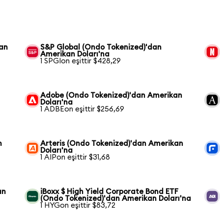
kan
S&P Global (Ondo Tokenized)'dan
Amerikan Doları'na
1 SPGIon eşittir $428,29
Adobe (Ondo Tokenized)'dan Amerikan
Doları'na
1 ADBEon eşittir $256,69
n
Arteris (Ondo Tokenized)'dan Amerikan
Doları'na
1 AIPon eşittir $31,68
an
iBoxx $ High Yield Corporate Bond ETF
(Ondo Tokenized)'dan Amerikan Doları'na
1 HYGon eşittir $83,72