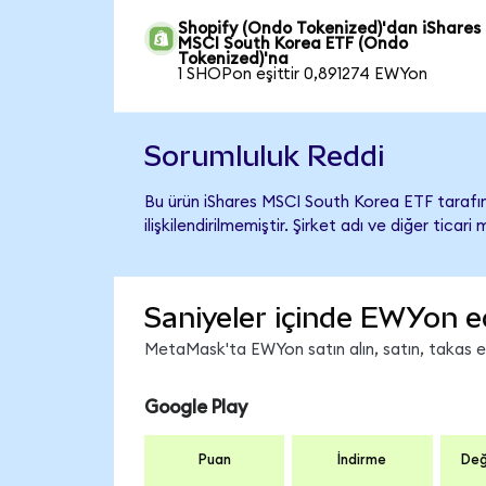
Shopify (Ondo Tokenized)'dan iShares
MSCI South Korea ETF (Ondo
Tokenized)'na
1 SHOPon eşittir 0,891274 EWYon
Sorumluluk Reddi
Bu ürün iShares MSCI South Korea ETF tarafı
ilişkilendirilmemiştir. Şirket adı ve diğer tic
Saniyeler içinde EWYon e
MetaMask'ta EWYon satın alın, satın, takas edi
Google Play
Puan
İndirme
Değ