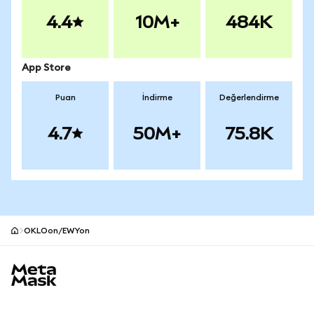
4.4
10M+
484K
App Store
Puan
İndirme
Değerlendirme
4.7
50M+
75.8K
OKLOon/EWYon
MetaMask site alt bilgisi