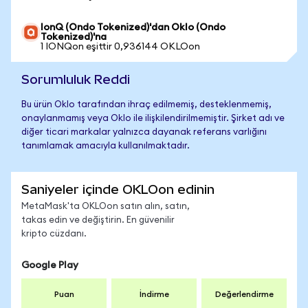
IonQ (Ondo Tokenized)'dan Oklo (Ondo
Tokenized)'na
1 IONQon eşittir 0,936144 OKLOon
Sorumluluk Reddi
Bu ürün Oklo tarafından ihraç edilmemiş, desteklenmemiş,
onaylanmamış veya Oklo ile ilişkilendirilmemiştir. Şirket adı ve
diğer ticari markalar yalnızca dayanak referans varlığını
tanımlamak amacıyla kullanılmaktadır.
Saniyeler içinde OKLOon edinin
MetaMask'ta OKLOon satın alın, satın,
takas edin ve değiştirin. En güvenilir
kripto cüzdanı.
Google Play
Puan
İndirme
Değerlendirme