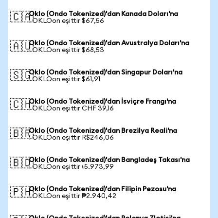
Oklo (Ondo Tokenized)'dan Kanada Doları'na
🇨🇦
1 OKLOon eşittir $67,56
Oklo (Ondo Tokenized)'dan Avustralya Doları'na
🇦🇺
1 OKLOon eşittir $68,53
Oklo (Ondo Tokenized)'dan Singapur Doları'na
🇸🇬
1 OKLOon eşittir $61,91
Oklo (Ondo Tokenized)'dan İsviçre Frangı'na
🇨🇭
1 OKLOon eşittir CHF 39,16
Oklo (Ondo Tokenized)'dan Brezilya Reali'na
🇧🇷
1 OKLOon eşittir R$246,06
Oklo (Ondo Tokenized)'dan Bangladeş Takası'na
🇧🇩
1 OKLOon eşittir ৳5.973,99
Oklo (Ondo Tokenized)'dan Filipin Pezosu'na
🇵🇭
1 OKLOon eşittir ₱2.940,42