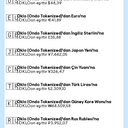
🇺🇸
1 OKLOon eşittir $48,39
Oklo (Ondo Tokenized)'dan Euro'na
🇪🇺
1 OKLOon eşittir €41,89
Oklo (Ondo Tokenized)'dan İngiliz Sterlini'na
🇬🇧
1 OKLOon eşittir £35,88
Oklo (Ondo Tokenized)'dan Japon Yeni'na
🇯🇵
1 OKLOon eşittir ¥7.662,05
Oklo (Ondo Tokenized)'dan Çin Yuanı'na
🇨🇳
1 OKLOon eşittir ¥326,47
Oklo (Ondo Tokenized)'dan Türk Lirası'na
🇹🇷
1 OKLOon eşittir ₺2.309,10
Oklo (Ondo Tokenized)'dan Güney Kore Wonu'na
🇰🇷
1 OKLOon eşittir ₩68.509,58
Oklo (Ondo Tokenized)'dan Rus Rublesi'na
🇷🇺
1 OKLOon eşittir ₽3.952,07