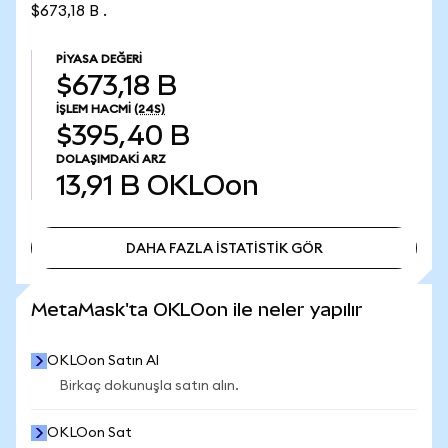
$673,18 B .
PIYASA DEĞERI
$673,18 B
İŞLEM HACMI
(24S)
$395,40 B
DOLAŞIMDAKI ARZ
13,91 B
OKLOon
DAHA FAZLA İSTATİSTİK GÖR
DAHA FAZLA İSTATİSTİK GÖR
MetaMask'ta OKLOon ile neler yapılır
OKLOon Satın Al
Birkaç dokunuşla satın alın.
OKLOon Sat