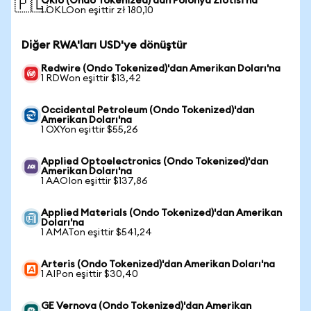
Oklo (Ondo Tokenized)'dan Polonya Zlotisi'na
🇵🇱
1 OKLOon eşittir zł 180,10
Diğer RWA'ları USD'ye dönüştür
Redwire (Ondo Tokenized)'dan Amerikan Doları'na
1 RDWon eşittir $13,42
Occidental Petroleum (Ondo Tokenized)'dan
Amerikan Doları'na
1 OXYon eşittir $55,26
Applied Optoelectronics (Ondo Tokenized)'dan
Amerikan Doları'na
1 AAOIon eşittir $137,86
Applied Materials (Ondo Tokenized)'dan Amerikan
Doları'na
1 AMATon eşittir $541,24
Arteris (Ondo Tokenized)'dan Amerikan Doları'na
1 AIPon eşittir $30,40
GE Vernova (Ondo Tokenized)'dan Amerikan