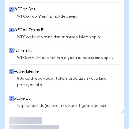
WFCon Sat
WFCon coin'lerinizi nakde çevirin.
WFCon Takas Et
WFCon ile blokzincirleri arasında işlem yapın.
Tahmin Et
WFCon ve kripto tahmin piyasalarında işlem yapın.
Vadeli İşlemler
50x kaldıraca kadar token'larda uzun veya kısa
pozisyon alın.
Stake Et
Kriptonuzu değerlendirin ve pasif gelir elde edin.
İşlem Yap