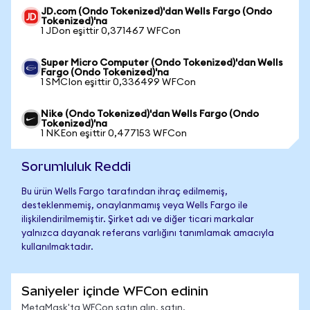
JD.com (Ondo Tokenized)'dan Wells Fargo (Ondo
Tokenized)'na
1 JDon eşittir 0,371467 WFCon
Super Micro Computer (Ondo Tokenized)'dan Wells
Fargo (Ondo Tokenized)'na
1 SMCIon eşittir 0,336499 WFCon
Nike (Ondo Tokenized)'dan Wells Fargo (Ondo
Tokenized)'na
1 NKEon eşittir 0,477153 WFCon
Sorumluluk Reddi
Bu ürün Wells Fargo tarafından ihraç edilmemiş,
desteklenmemiş, onaylanmamış veya Wells Fargo ile
ilişkilendirilmemiştir. Şirket adı ve diğer ticari markalar
yalnızca dayanak referans varlığını tanımlamak amacıyla
kullanılmaktadır.
Saniyeler içinde WFCon edinin
MetaMask'ta WFCon satın alın, satın,