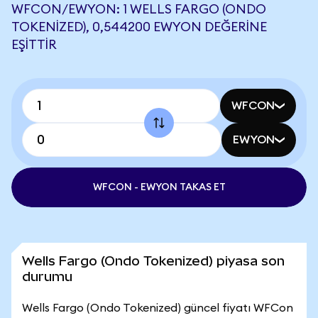
WFCON/EWYON: 1 WELLS FARGO (ONDO
TOKENIZED), 0,544200 EWYON DEĞERINE
EŞITTIR
WFCON
EWYON
WFCON - EWYON TAKAS ET
Wells Fargo (Ondo Tokenized) piyasa son
durumu
Wells Fargo (Ondo Tokenized) güncel fiyatı WFCon