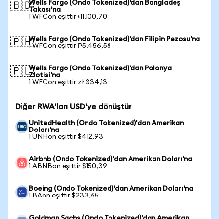
Wells Fargo (Ondo Tokenized)'dan Bangladeş
🇧🇩
Takası'na
1 WFCon eşittir ৳11.100,70
Wells Fargo (Ondo Tokenized)'dan Filipin Pezosu'na
🇵🇭
1 WFCon eşittir ₱5.456,58
Wells Fargo (Ondo Tokenized)'dan Polonya
🇵🇱
Zlotisi'na
1 WFCon eşittir zł 334,13
Diğer RWA'ları USD'ye dönüştür
UnitedHealth (Ondo Tokenized)'dan Amerikan
Doları'na
1 UNHon eşittir $412,93
Airbnb (Ondo Tokenized)'dan Amerikan Doları'na
1 ABNBon eşittir $150,39
Boeing (Ondo Tokenized)'dan Amerikan Doları'na
1 BAon eşittir $233,65
Goldman Sachs (Ondo Tokenized)'dan Amerikan