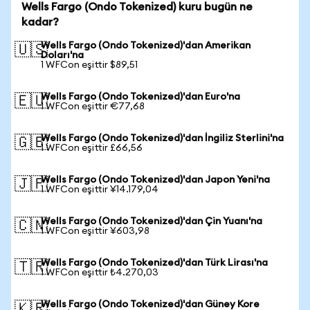
Wells Fargo (Ondo Tokenized) kuru bugün ne
kadar?
Wells Fargo (Ondo Tokenized)'dan Amerikan
🇺🇸
Doları'na
1 WFCon eşittir $89,51
Wells Fargo (Ondo Tokenized)'dan Euro'na
🇪🇺
1 WFCon eşittir €77,68
Wells Fargo (Ondo Tokenized)'dan İngiliz Sterlini'na
🇬🇧
1 WFCon eşittir £66,56
Wells Fargo (Ondo Tokenized)'dan Japon Yeni'na
🇯🇵
1 WFCon eşittir ¥14.179,04
Wells Fargo (Ondo Tokenized)'dan Çin Yuanı'na
🇨🇳
1 WFCon eşittir ¥603,98
Wells Fargo (Ondo Tokenized)'dan Türk Lirası'na
🇹🇷
1 WFCon eşittir ₺4.270,03
Wells Fargo (Ondo Tokenized)'dan Güney Kore
🇰🇷