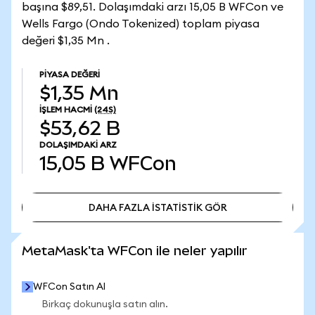
başına $89,51. Dolaşımdaki arzı 15,05 B WFCon ve
Wells Fargo (Ondo Tokenized) toplam piyasa
değeri $1,35 Mn .
PIYASA DEĞERI
$1,35 Mn
İŞLEM HACMI
(24S)
$53,62 B
DOLAŞIMDAKI ARZ
15,05 B
WFCon
DAHA FAZLA İSTATİSTİK GÖR
DAHA FAZLA İSTATİSTİK GÖR
MetaMask'ta WFCon ile neler yapılır
WFCon Satın Al
Birkaç dokunuşla satın alın.