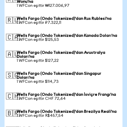
Wonu'na
1 WFCon eşittir ₩127.006,97
Wells Fargo (Ondo Tokenized)'dan Rus Rublesi'na
🇷🇺
1 WFCon eşittir ₽7.322,11
Wells Fargo (Ondo Tokenized)'dan Kanada Doları'na
🇨🇦
1 WFCon eşittir $125,53
Wells Fargo (Ondo Tokenized)'dan Avustralya
🇦🇺
Doları'na
1 WFCon eşittir $127,22
Wells Fargo (Ondo Tokenized)'dan Singapur
🇸🇬
Doları'na
1 WFCon eşittir $114,73
Wells Fargo (Ondo Tokenized)'dan İsviçre Frangı'na
🇨🇭
1 WFCon eşittir CHF 72,64
Wells Fargo (Ondo Tokenized)'dan Brezilya Reali'na
🇧🇷
1 WFCon eşittir R$457,54