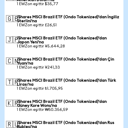
Amerikan Doları'na
1 EWZon eşittir $35,77
iShares MSCI Brazil ETF (Ondo Tokenized)'dan İngiliz
🇬🇧
Sterlini'na
1 EWZon eşittir £26,51
iShares MSCI Brazil ETF (Ondo Tokenized)'dan
🇯🇵
Japon Yeni'na
1 EWZon eşittir ¥5.644,28
iShares MSCI Brazil ETF (Ondo Tokenized)'dan Çin
🇨🇳
Yuanı'na
1 EWZon eşittir ¥241,33
iShares MSCI Brazil ETF (Ondo Tokenized)'dan Türk
🇹🇷
Lirası'na
1 EWZon eşittir ₺1.705,95
iShares MSCI Brazil ETF (Ondo Tokenized)'dan
🇰🇷
Güney Kore Wonu'na
1 EWZon eşittir ₩50.356,59
iShares MSCI Brazil ETF (Ondo Tokenized)'dan Rus
🇷🇺
Rublesi'na