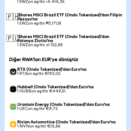
1 EWZon eşittir ৳4.414,35
iShares MSCI Brazil ETF (Ondo Tokenized)'dan Filipin
🇵🇭
Pezosu'na
1 EWZon eşittir ₱2.171,18
iShares MSCI Brazil ETF (Ondo Tokenized)'dan
🇵🇱
Polonya Zlotisi'na
1 EWZon eşittir zł 132,88
Diğer RWA'ları EUR'ye dönüştür
RTX (Ondo Tokenized)'dan Euro'na
1 RTXon eşittir €192,02
Hubbell (Ondo Tokenized)'dan Euro'na
1 HUBBon eşittir €449,51
Uranium Energy (Ondo Tokenized)'dan Euro'na
1 UECon eşittir €9,73
Rivian Automotive (Ondo Tokenized)'dan Euro'na
1 RIVNon eşittir €13,86