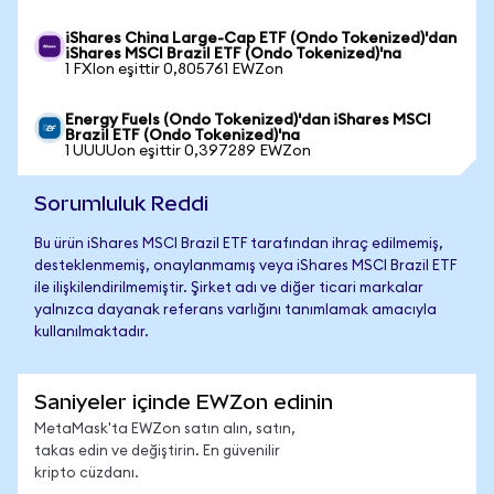
iShares China Large-Cap ETF (Ondo Tokenized)'dan
iShares MSCI Brazil ETF (Ondo Tokenized)'na
1 FXIon eşittir 0,805761 EWZon
Energy Fuels (Ondo Tokenized)'dan iShares MSCI
Brazil ETF (Ondo Tokenized)'na
1 UUUUon eşittir 0,397289 EWZon
Sorumluluk Reddi
Bu ürün iShares MSCI Brazil ETF tarafından ihraç edilmemiş,
desteklenmemiş, onaylanmamış veya iShares MSCI Brazil ETF
ile ilişkilendirilmemiştir. Şirket adı ve diğer ticari markalar
yalnızca dayanak referans varlığını tanımlamak amacıyla
kullanılmaktadır.
Saniyeler içinde EWZon edinin
MetaMask'ta EWZon satın alın, satın,
takas edin ve değiştirin. En güvenilir
kripto cüzdanı.