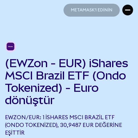
METAMASK'I EDİNİN
METAMASK'I EDİNİN
(EWZon - EUR) iShares
MSCI Brazil ETF (Ondo
Tokenized) - Euro
dönüştür
EWZON/EUR: 1 ISHARES MSCI BRAZIL ETF
(ONDO TOKENIZED), 30,9487 EUR DEĞERINE
EŞITTIR