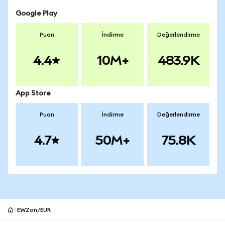
Google Play
Puan
İndirme
Değerlendirme
4.4
10M+
483.9K
App Store
Puan
İndirme
Değerlendirme
4.7
50M+
75.8K
EWZon/EUR
MetaMask site alt bilgisi