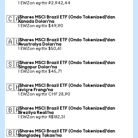
1 EWZon eşittir ₽2.942,44
iShares MSCI Brazil ETF (Ondo Tokenized)'dan
🇨🇦
Kanada Doları'na
1 EWZon eşittir $49,90
iShares MSCI Brazil ETF (Ondo Tokenized)'dan
🇦🇺
Avustralya Doları'na
1 EWZon eşittir $50,61
iShares MSCI Brazil ETF (Ondo Tokenized)'dan
🇸🇬
Singapur Doları'na
1 EWZon eşittir $45,71
iShares MSCI Brazil ETF (Ondo Tokenized)'dan
🇨🇭
İsviçre Frangı'na
1 EWZon eşittir CHF 28,90
iShares MSCI Brazil ETF (Ondo Tokenized)'dan
🇧🇷
Brezilya Reali'na
1 EWZon eşittir R$182,31
iShares MSCI Brazil ETF (Ondo Tokenized)'dan
🇧🇩
Bangladeş Takası'na