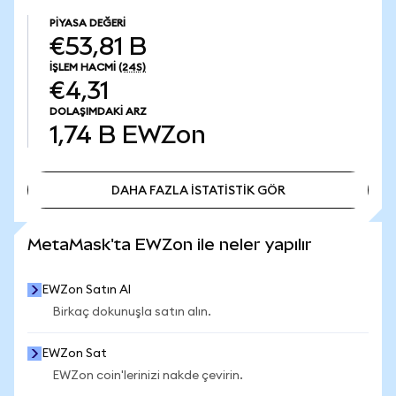
PIYASA DEĞERI
€53,81 B
İŞLEM HACMI
(24S)
€4,31
DOLAŞIMDAKI ARZ
1,74 B
EWZon
DAHA FAZLA İSTATİSTİK GÖR
DAHA FAZLA İSTATİSTİK GÖR
MetaMask'ta EWZon ile neler yapılır
EWZon Satın Al
Birkaç dokunuşla satın alın.
EWZon Sat
EWZon coin'lerinizi nakde çevirin.