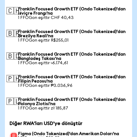
Franklin Focused Growth ETF (Ondo Tokenized)'dan
🇨🇭
İsviçre Frangı'na
1 FFOGon eşittir CHF 40,43
Franklin Focused Growth ETF (Ondo Tokenized)'dan
🇧🇷
Brezilya Reali'na
1 FFOGon eşittir R$255,01
Franklin Focused Growth ETF (Ondo Tokenized)'dan
🇧🇩
Bangladeş Takası'na
1 FFOGon eşittir ৳6.174,61
Franklin Focused Growth ETF (Ondo Tokenized)'dan
🇵🇭
Filipin Pezosu'na
1 FFOGon eşittir ₱3.036,96
Franklin Focused Growth ETF (Ondo Tokenized)'dan
🇵🇱
Polonya Zlotisi'na
1 FFOGon eşittir zł 185,87
Diğer RWA'ları USD'ye dönüştür
Figma (Ondo Tokenized)'dan Amerikan Doları'na