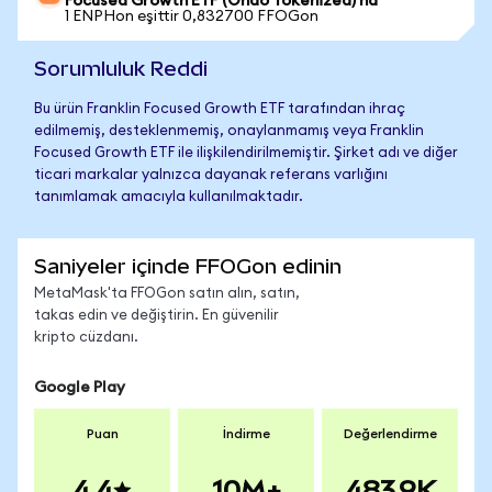
Focused Growth ETF (Ondo Tokenized)'na
1 ENPHon eşittir 0,832700 FFOGon
Sorumluluk Reddi
Bu ürün Franklin Focused Growth ETF tarafından ihraç
edilmemiş, desteklenmemiş, onaylanmamış veya Franklin
Focused Growth ETF ile ilişkilendirilmemiştir. Şirket adı ve diğer
ticari markalar yalnızca dayanak referans varlığını
tanımlamak amacıyla kullanılmaktadır.
Saniyeler içinde FFOGon edinin
MetaMask'ta FFOGon satın alın, satın,
takas edin ve değiştirin. En güvenilir
kripto cüzdanı.
Google Play
Puan
İndirme
Değerlendirme
4.4
10M+
483.9K