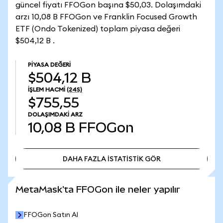
güncel fiyatı FFOGon başına $50,03. Dolaşımdaki
arzı 10,08 B FFOGon ve Franklin Focused Growth
ETF (Ondo Tokenized) toplam piyasa değeri
$504,12 B .
PIYASA DEĞERI
$504,12 B
İŞLEM HACMI
(24S)
$755,55
DOLAŞIMDAKI ARZ
10,08 B
FFOGon
DAHA FAZLA İSTATİSTİK GÖR
DAHA FAZLA İSTATİSTİK GÖR
MetaMask'ta FFOGon ile neler yapılır
FFOGon Satın Al