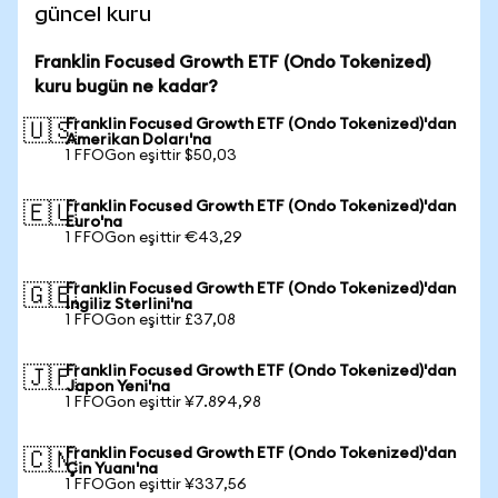
güncel kuru
Franklin Focused Growth ETF (Ondo Tokenized)
kuru bugün ne kadar?
Franklin Focused Growth ETF (Ondo Tokenized)'dan
🇺🇸
Amerikan Doları'na
1 FFOGon eşittir $50,03
Franklin Focused Growth ETF (Ondo Tokenized)'dan
🇪🇺
Euro'na
1 FFOGon eşittir €43,29
Franklin Focused Growth ETF (Ondo Tokenized)'dan
🇬🇧
İngiliz Sterlini'na
1 FFOGon eşittir £37,08
Franklin Focused Growth ETF (Ondo Tokenized)'dan
🇯🇵
Japon Yeni'na
1 FFOGon eşittir ¥7.894,98
Franklin Focused Growth ETF (Ondo Tokenized)'dan
🇨🇳
Çin Yuanı'na
1 FFOGon eşittir ¥337,56