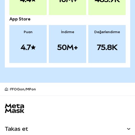
App Store
Puan
İndirme
Değerlendirme
4.7
50M+
75.8K
FFOGon/MPon
MetaMask site alt bilgisi
Takas et