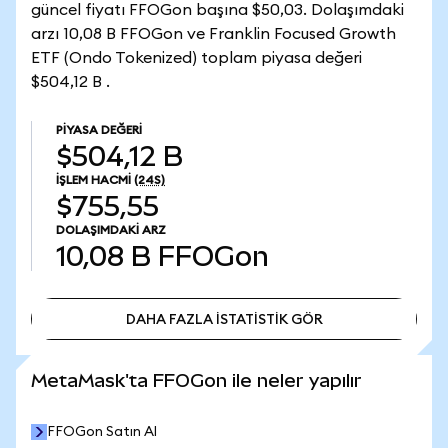
güncel fiyatı FFOGon başına $50,03. Dolaşımdaki
arzı 10,08 B FFOGon ve Franklin Focused Growth
ETF (Ondo Tokenized) toplam piyasa değeri
$504,12 B .
PIYASA DEĞERI
$504,12 B
İŞLEM HACMI
(24S)
$755,55
DOLAŞIMDAKI ARZ
10,08 B
FFOGon
DAHA FAZLA İSTATİSTİK GÖR
DAHA FAZLA İSTATİSTİK GÖR
MetaMask'ta FFOGon ile neler yapılır
FFOGon Satın Al