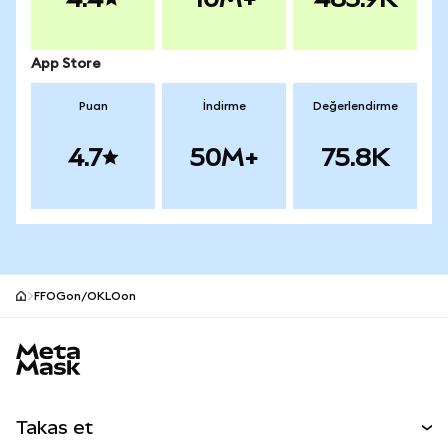
App Store
Puan
İndirme
Değerlendirme
4.7
50M+
75.8K
FFOGon/OKLOon
MetaMask site alt bilgisi
Takas et