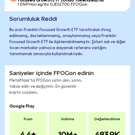
Focused Growth ETF (Ondo Tokenized)'na
1 ENPHon eşittir 0,832700 FFOGon
Sorumluluk Reddi
Bu ürün Franklin Focused Growth ETF tarafından ihraç
edilmemiş, desteklenmemiş, onaylanmamış veya Franklin
Focused Growth ETF ile ilişkilendirilmemiştir. Şirket adı ve diğer
ticari markalar yalnızca dayanak referans varlığını
tanımlamak amacıyla kullanılmaktadır.
Saniyeler içinde FFOGon edinin
MetaMask'ta FFOGon satın alın, satın,
takas edin ve değiştirin. En güvenilir
kripto cüzdanı.
Google Play
Puan
İndirme
Değerlendirme
4.4
10M+
483.9K