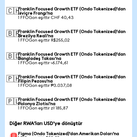
Franklin Focused Growth ETF (Ondo Tokenized)'dan
🇨🇭
İsviçre Frangı'na
1 FFOGon eşittir CHF 40,43
Franklin Focused Growth ETF (Ondo Tokenized)'dan
🇧🇷
Brezilya Reali'na
1 FFOGon eşittir R$255,02
Franklin Focused Growth ETF (Ondo Tokenized)'dan
🇧🇩
Bangladeş Takası'na
1 FFOGon eşittir ৳6.174,61
Franklin Focused Growth ETF (Ondo Tokenized)'dan
🇵🇭
Filipin Pezosu'na
1 FFOGon eşittir ₱3.037,08
Franklin Focused Growth ETF (Ondo Tokenized)'dan
🇵🇱
Polonya Zlotisi'na
1 FFOGon eşittir zł 185,87
Diğer RWA'ları USD'ye dönüştür
Figma (Ondo Tokenized)'dan Amerikan Doları'na