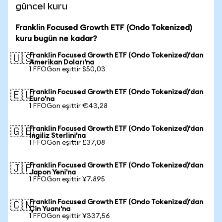
güncel kuru
Franklin Focused Growth ETF (Ondo Tokenized)
kuru bugün ne kadar?
Franklin Focused Growth ETF (Ondo Tokenized)'dan
🇺🇸
Amerikan Doları'na
1 FFOGon eşittir $50,03
Franklin Focused Growth ETF (Ondo Tokenized)'dan
🇪🇺
Euro'na
1 FFOGon eşittir €43,28
Franklin Focused Growth ETF (Ondo Tokenized)'dan
🇬🇧
İngiliz Sterlini'na
1 FFOGon eşittir £37,08
Franklin Focused Growth ETF (Ondo Tokenized)'dan
🇯🇵
Japon Yeni'na
1 FFOGon eşittir ¥7.895
Franklin Focused Growth ETF (Ondo Tokenized)'dan
🇨🇳
Çin Yuanı'na
1 FFOGon eşittir ¥337,56