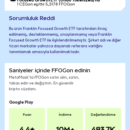
Focused Growth ETF (Ondo Tokenized)'na
1 CEGon eşittir 5,3178 FFOGon
Sorumluluk Reddi
Bu ürün Franklin Focused Growth ETF tarafından ihraç
edilmemiş, desteklenmemiş, onaylanmamış veya Franklin
Focused Growth ETF ile ilişkilendirilmemiştir. Şirket adı ve diğer
ticari markalar yalnızca dayanak referans varlığını
tanımlamak amacıyla kullanılmaktadır.
Saniyeler içinde FFOGon edinin
MetaMask'ta FFOGon satın alın, satın,
takas edin ve değiştirin. En güvenilir
kripto cüzdanı.
Google Play
Puan
İndirme
Değerlendirme
4.4
10M+
483.7K