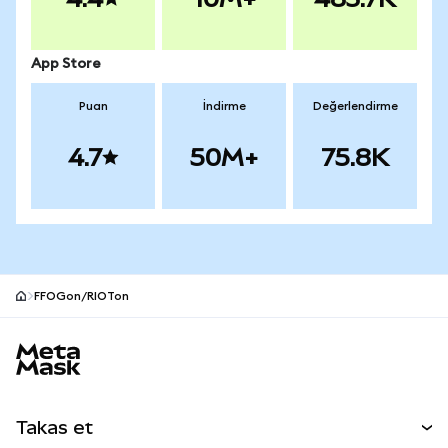
App Store
Puan
İndirme
Değerlendirme
4.7
50M+
75.8K
FFOGon/RIOTon
MetaMask site alt bilgisi
Takas et