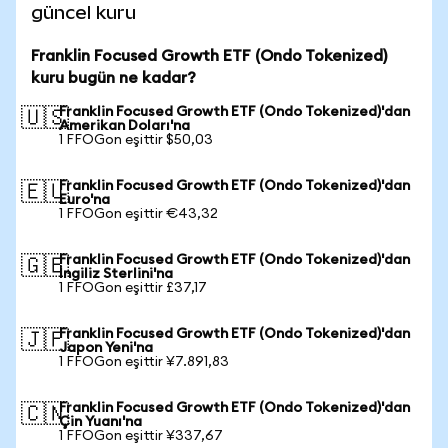
güncel kuru
Franklin Focused Growth ETF (Ondo Tokenized)
kuru bugün ne kadar?
Franklin Focused Growth ETF (Ondo Tokenized)'dan
🇺🇸
Amerikan Doları'na
1 FFOGon eşittir $50,03
Franklin Focused Growth ETF (Ondo Tokenized)'dan
🇪🇺
Euro'na
1 FFOGon eşittir €43,32
Franklin Focused Growth ETF (Ondo Tokenized)'dan
🇬🇧
İngiliz Sterlini'na
1 FFOGon eşittir £37,17
Franklin Focused Growth ETF (Ondo Tokenized)'dan
🇯🇵
Japon Yeni'na
1 FFOGon eşittir ¥7.891,83
Franklin Focused Growth ETF (Ondo Tokenized)'dan
🇨🇳
Çin Yuanı'na
1 FFOGon eşittir ¥337,67