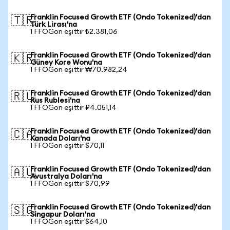
Franklin Focused Growth ETF (Ondo Tokenized)'dan
🇹🇷
Türk Lirası'na
1 FFOGon eşittir ₺2.381,06
Franklin Focused Growth ETF (Ondo Tokenized)'dan
🇰🇷
Güney Kore Wonu'na
1 FFOGon eşittir ₩70.982,24
Franklin Focused Growth ETF (Ondo Tokenized)'dan
🇷🇺
Rus Rublesi'na
1 FFOGon eşittir ₽4.051,14
Franklin Focused Growth ETF (Ondo Tokenized)'dan
🇨🇦
Kanada Doları'na
1 FFOGon eşittir $70,11
Franklin Focused Growth ETF (Ondo Tokenized)'dan
🇦🇺
Avustralya Doları'na
1 FFOGon eşittir $70,99
Franklin Focused Growth ETF (Ondo Tokenized)'dan
🇸🇬
Singapur Doları'na
1 FFOGon eşittir $64,10