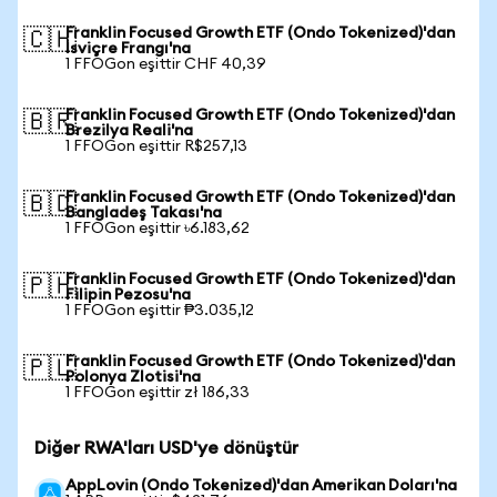
Franklin Focused Growth ETF (Ondo Tokenized)'dan
🇨🇭
İsviçre Frangı'na
1 FFOGon eşittir CHF 40,39
Franklin Focused Growth ETF (Ondo Tokenized)'dan
🇧🇷
Brezilya Reali'na
1 FFOGon eşittir R$257,13
Franklin Focused Growth ETF (Ondo Tokenized)'dan
🇧🇩
Bangladeş Takası'na
1 FFOGon eşittir ৳6.183,62
Franklin Focused Growth ETF (Ondo Tokenized)'dan
🇵🇭
Filipin Pezosu'na
1 FFOGon eşittir ₱3.035,12
Franklin Focused Growth ETF (Ondo Tokenized)'dan
🇵🇱
Polonya Zlotisi'na
1 FFOGon eşittir zł 186,33
Diğer RWA'ları USD'ye dönüştür
AppLovin (Ondo Tokenized)'dan Amerikan Doları'na