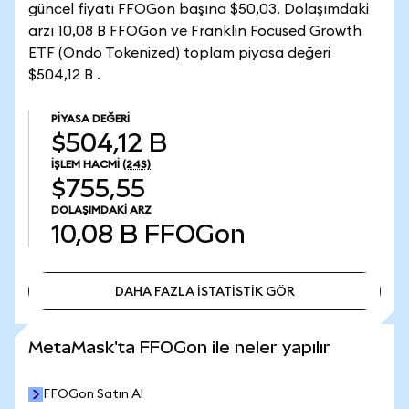
güncel fiyatı FFOGon başına $50,03. Dolaşımdaki
arzı 10,08 B FFOGon ve Franklin Focused Growth
ETF (Ondo Tokenized) toplam piyasa değeri
$504,12 B .
PIYASA DEĞERI
$504,12 B
İŞLEM HACMI
(24S)
$755,55
DOLAŞIMDAKI ARZ
10,08 B
FFOGon
DAHA FAZLA İSTATİSTİK GÖR
DAHA FAZLA İSTATİSTİK GÖR
MetaMask'ta FFOGon ile neler yapılır
FFOGon Satın Al