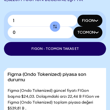
FIGON
TCOMON
FIGON - TCOMON TAKAS ET
Figma (Ondo Tokenized) piyasa son
durumu
Figma (Ondo Tokenized) güncel fiyatı FIGon
başına $24,03. Dolaşımdaki arzı 22,46 B FIGon ve
Figma (Ondo Tokenized) toplam piyasa değeri
$539,81 B .