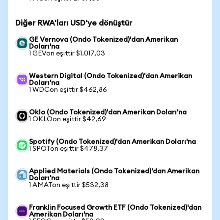
Diğer RWA'ları USD'ye dönüştür
GE Vernova (Ondo Tokenized)'dan Amerikan
Doları'na
1 GEVon eşittir $1.017,03
Western Digital (Ondo Tokenized)'dan Amerikan
Doları'na
1 WDCon eşittir $462,86
Oklo (Ondo Tokenized)'dan Amerikan Doları'na
1 OKLOon eşittir $42,69
Spotify (Ondo Tokenized)'dan Amerikan Doları'na
1 SPOTon eşittir $478,37
Applied Materials (Ondo Tokenized)'dan Amerikan
Doları'na
1 AMATon eşittir $532,38
Franklin Focused Growth ETF (Ondo Tokenized)'dan
Amerikan Doları'na