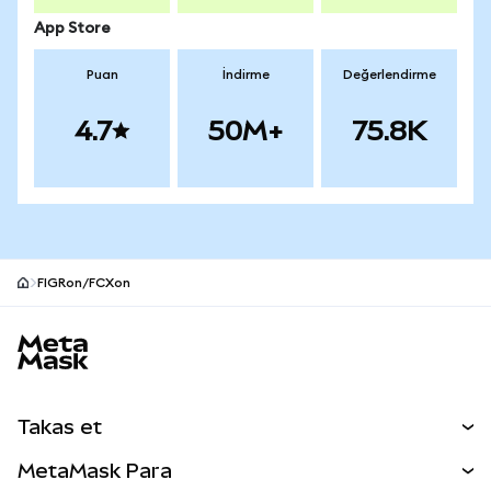
App Store
Puan
İndirme
Değerlendirme
4.7
50M+
75.8K
FIGRon/FCXon
MetaMask site alt bilgisi
Takas et
Takas İşlemleri
MetaMask Para
Tahmin Et
YENİ