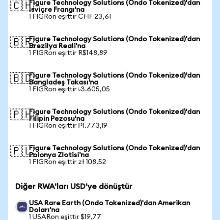
Figure Technology Solutions (Ondo Tokenized)'dan
🇨🇭
İsviçre Frangı'na
1 FIGRon eşittir CHF 23,61
Figure Technology Solutions (Ondo Tokenized)'dan
🇧🇷
Brezilya Reali'na
1 FIGRon eşittir R$148,89
Figure Technology Solutions (Ondo Tokenized)'dan
🇧🇩
Bangladeş Takası'na
1 FIGRon eşittir ৳3.605,05
Figure Technology Solutions (Ondo Tokenized)'dan
🇵🇭
Filipin Pezosu'na
1 FIGRon eşittir ₱1.773,19
Figure Technology Solutions (Ondo Tokenized)'dan
🇵🇱
Polonya Zlotisi'na
1 FIGRon eşittir zł 108,52
Diğer RWA'ları USD'ye dönüştür
USA Rare Earth (Ondo Tokenized)'dan Amerikan
Doları'na
1 USARon eşittir $19,77