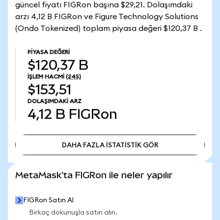
güncel fiyatı FIGRon başına $29,21. Dolaşımdaki
arzı 4,12 B FIGRon ve Figure Technology Solutions
(Ondo Tokenized) toplam piyasa değeri $120,37 B .
PIYASA DEĞERI
$120,37 B
İŞLEM HACMI
(24S)
$153,51
DOLAŞIMDAKI ARZ
4,12 B
FIGRon
DAHA FAZLA İSTATİSTİK GÖR
DAHA FAZLA İSTATİSTİK GÖR
MetaMask'ta FIGRon ile neler yapılır
FIGRon Satın Al
Birkaç dokunuşla satın alın.