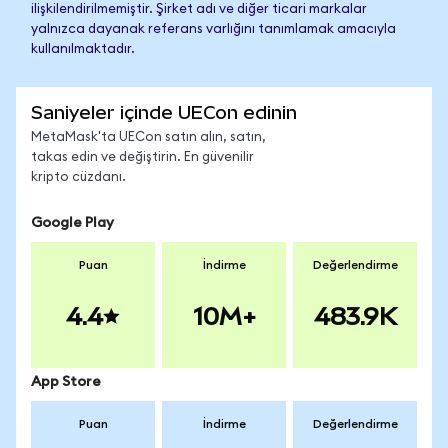
ilişkilendirilmemiştir. Şirket adı ve diğer ticari markalar
yalnızca dayanak referans varlığını tanımlamak amacıyla
kullanılmaktadır.
Saniyeler içinde UECon edinin
MetaMask'ta UECon satın alın, satın,
takas edin ve değiştirin. En güvenilir
kripto cüzdanı.
Google Play
Puan
İndirme
Değerlendirme
4.4
10M+
483.9K
App Store
Puan
İndirme
Değerlendirme