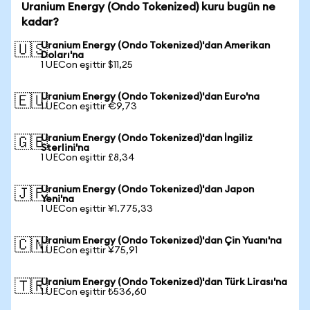
Uranium Energy (Ondo Tokenized) kuru bugün ne
kadar?
Uranium Energy (Ondo Tokenized)'dan Amerikan
🇺🇸
Doları'na
1 UECon eşittir $11,25
Uranium Energy (Ondo Tokenized)'dan Euro'na
🇪🇺
1 UECon eşittir €9,73
Uranium Energy (Ondo Tokenized)'dan İngiliz
🇬🇧
Sterlini'na
1 UECon eşittir £8,34
Uranium Energy (Ondo Tokenized)'dan Japon
🇯🇵
Yeni'na
1 UECon eşittir ¥1.775,33
Uranium Energy (Ondo Tokenized)'dan Çin Yuanı'na
🇨🇳
1 UECon eşittir ¥75,91
Uranium Energy (Ondo Tokenized)'dan Türk Lirası'na
🇹🇷
1 UECon eşittir ₺536,60