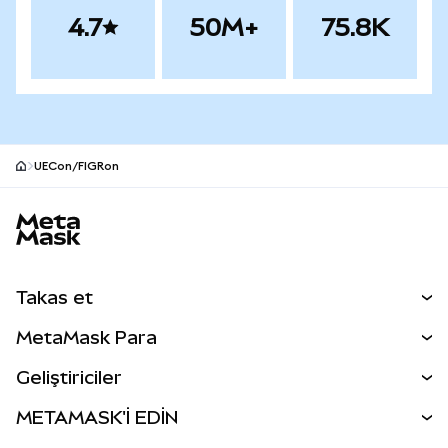
4.7
50M+
75.8K
UECon/FIGRon
MetaMask site alt bilgisi
Takas et
Takas İşlemleri
MetaMask Para
Tahmin Et
YENİ
Kripto Al
Geliştiriciler
Perps
YENİ
MetaMask Kart
Dökümantasyon
METAMASK'İ EDİN
RWA'lar
mUSD
YENİ
Kontrol Paneli
İşlem Kalkanı