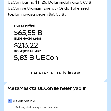
UECon başına $11,25. Dolaşımdaki arzı 5,83 B
UECon ve Uranium Energy (Ondo Tokenized)
toplam piyasa değeri $65,55 B .
PIYASA DEĞERI
$65,55 B
İŞLEM HACMI
(24S)
$213,22
DOLAŞIMDAKI ARZ
5,83 B
UECon
DAHA FAZLA İSTATİSTİK GÖR
DAHA FAZLA İSTATİSTİK GÖR
MetaMask'ta UECon ile neler yapılır
UECon Satın Al
Birkaç dokunuşla satın alın.