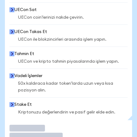
UECon Sat
UECon coin'lerinizi nakde çevirin.
UECon Takas Et
UECon ile blokzincirleri arasında işlem yapın.
Tahmin Et
UECon ve kripto tahmin piyasalarında işlem yapın.
Vadeli İşlemler
50x kaldıraca kadar token'larda uzun veya kısa
pozisyon alın.
Stake Et
Kriptonuzu değerlendirin ve pasif gelir elde edin.
İşlem Yap