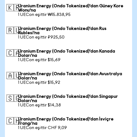
Uranium Energy (Ondo Tokenized)'dan Güney Kore
🇰🇷
Wonu'na
1 UECon eşittir ₩15.838,95
Uranium Energy (Ondo Tokenized)'dan Rus
🇷🇺
Rublesi'na
1 UECon eşittir ₽925,50
Uranium Energy (Ondo Tokenized)'dan Kanada
🇨🇦
Doları'na
1 UECon eşittir $15,69
Uranium Energy (Ondo Tokenized)'dan Avustralya
🇦🇺
Doları'na
1 UECon eşittir $15,92
Uranium Energy (Ondo Tokenized)'dan Singapur
🇸🇬
Doları'na
1 UECon eşittir $14,38
Uranium Energy (Ondo Tokenized)'dan İsviçre
🇨🇭
Frangı'na
1 UECon eşittir CHF 9,09