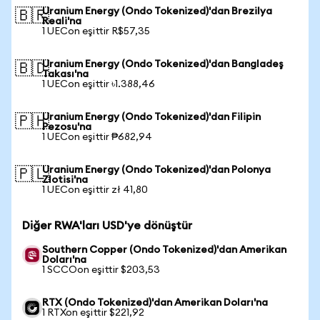
Uranium Energy (Ondo Tokenized)'dan Brezilya
🇧🇷
Reali'na
1 UECon eşittir R$57,35
Uranium Energy (Ondo Tokenized)'dan Bangladeş
🇧🇩
Takası'na
1 UECon eşittir ৳1.388,46
Uranium Energy (Ondo Tokenized)'dan Filipin
🇵🇭
Pezosu'na
1 UECon eşittir ₱682,94
Uranium Energy (Ondo Tokenized)'dan Polonya
🇵🇱
Zlotisi'na
1 UECon eşittir zł 41,80
Diğer RWA'ları USD'ye dönüştür
Southern Copper (Ondo Tokenized)'dan Amerikan
Doları'na
1 SCCOon eşittir $203,53
RTX (Ondo Tokenized)'dan Amerikan Doları'na
1 RTXon eşittir $221,92