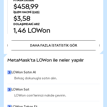
PIYASA DEĞERI
$458,99
İŞLEM HACMI
(24S)
$3,58
DOLAŞIMDAKI ARZ
1,46
LOWon
DAHA FAZLA İSTATİSTİK GÖR
DAHA FAZLA İSTATİSTİK GÖR
MetaMask'ta LOWon ile neler yapılır
LOWon Satın Al
Birkaç dokunuşla satın alın.
LOWon Sat
LOWon coin'lerinizi nakde çevirin.
LOWon Takas Et