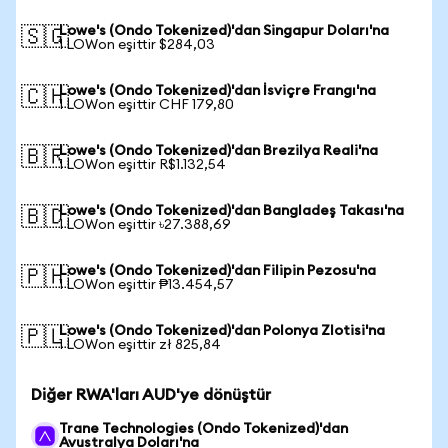
Lowe's (Ondo Tokenized)'dan Singapur Doları'na
🇸🇬
1 LOWon eşittir $284,03
Lowe's (Ondo Tokenized)'dan İsviçre Frangı'na
🇨🇭
1 LOWon eşittir CHF 179,80
Lowe's (Ondo Tokenized)'dan Brezilya Reali'na
🇧🇷
1 LOWon eşittir R$1.132,54
Lowe's (Ondo Tokenized)'dan Bangladeş Takası'na
🇧🇩
1 LOWon eşittir ৳27.388,69
Lowe's (Ondo Tokenized)'dan Filipin Pezosu'na
🇵🇭
1 LOWon eşittir ₱13.454,57
Lowe's (Ondo Tokenized)'dan Polonya Zlotisi'na
🇵🇱
1 LOWon eşittir zł 825,84
Diğer RWA'ları AUD'ye dönüştür
Trane Technologies (Ondo Tokenized)'dan
Avustralya Doları'na