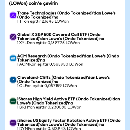
(LOWon) coin'e çevirin
Trane Technologies (Ondo Tokenized)'dan Lowe's
(Ondo Tokenized)'na
1 TTon eşittir 2,1845 LOWon
Global X S&P 500 Covered Call ETF (Ondo
Tokenized)'dan Lowe's (Ondo Tokenized)'na
1 XYLDon eşittir 0,189775 LOWon
ACM Research (Ondo Tokenized)'dan Lowe's (Ondo
Tokenized)'na
1 ACMRon eşittir 0,365950 LOWon
Cleveland-Cliffs (Ondo Tokenized)'dan Lowe's
(Ondo Tokenized)'na
1 CLFon eşittir 0,057159 LOWon
iShares High Yield Active ETF (Ondo Tokenized)'dan
Lowe's (Ondo Tokenized)'na
1 BRHYon eşittir 0,230080 LOWon
iShares US Equity Factor Rotation Active ETF (Ondo
Tokenized)'dan Lowe's (Ondo Tokenized)'na
1 DYNFon eşittir 0,313943 LOWon