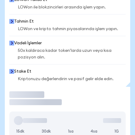
LOWon ile blokzincirleri arasında işlem yapın.
Tahmin Et
LOWon ve kripto tahmin piyasalarında işlem yapın.
Vadeli İşlemler
50x kaldıraca kadar token'larda uzun veya kısa
pozisyon alın.
Stake Et
Kriptonuzu değerlendirin ve pasif gelir elde edin.
İşlem Yap
15dk
30dk
1sa
4sa
1G