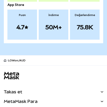
App Store
Puan
İndirme
Değerlendirme
4.7
50M+
75.8K
LOWon/AUD
MetaMask site alt bilgisi
Takas et
Takas İşlemleri
MetaMask Para
Tahmin Et
YENİ
Kripto Al