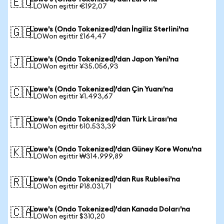
🇪🇺
1 LOWon eşittir €192,07
Lowe's (Ondo Tokenized)'dan İngiliz Sterlini'na
🇬🇧
1 LOWon eşittir £164,47
Lowe's (Ondo Tokenized)'dan Japon Yeni'na
🇯🇵
1 LOWon eşittir ¥35.056,93
Lowe's (Ondo Tokenized)'dan Çin Yuanı'na
🇨🇳
1 LOWon eşittir ¥1.493,67
Lowe's (Ondo Tokenized)'dan Türk Lirası'na
🇹🇷
1 LOWon eşittir ₺10.533,39
Lowe's (Ondo Tokenized)'dan Güney Kore Wonu'na
🇰🇷
1 LOWon eşittir ₩314.999,89
Lowe's (Ondo Tokenized)'dan Rus Rublesi'na
🇷🇺
1 LOWon eşittir ₽18.031,71
Lowe's (Ondo Tokenized)'dan Kanada Doları'na
🇨🇦
1 LOWon eşittir $310,20