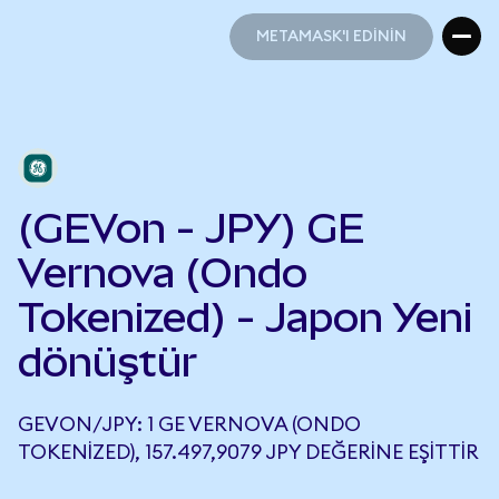
METAMASK'I EDİNİN
METAMASK'I EDİNİN
(GEVon - JPY) GE
Vernova (Ondo
Tokenized) - Japon Yeni
dönüştür
GEVON/JPY: 1 GE VERNOVA (ONDO
TOKENIZED), 157.497,9079 JPY DEĞERINE EŞITTIR