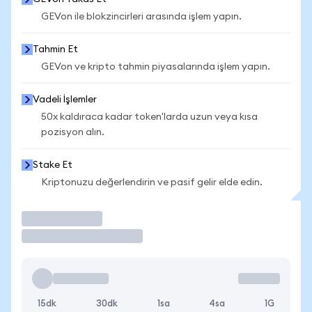
GEVon ile blokzincirleri arasında işlem yapın.
Tahmin Et
GEVon ve kripto tahmin piyasalarında işlem yapın.
Vadeli İşlemler
50x kaldıraca kadar token'larda uzun veya kısa
pozisyon alın.
Stake Et
Kriptonuzu değerlendirin ve pasif gelir elde edin.
İşlem Yap
15dk
30dk
1sa
4sa
1G