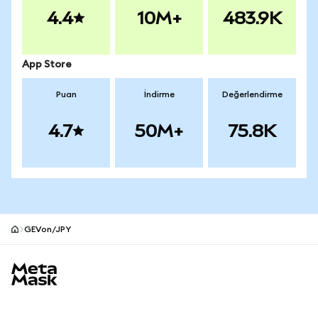
4.4
10M+
483.9K
App Store
Puan
İndirme
Değerlendirme
4.7
50M+
75.8K
GEVon/JPY
MetaMask site alt bilgisi