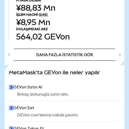
PIYASA DEĞERI
¥88,83 Mn
İŞLEM HACMI
(24S)
¥8,95 Mn
DOLAŞIMDAKI ARZ
564,02
GEVon
DAHA FAZLA İSTATİSTİK GÖR
DAHA FAZLA İSTATİSTİK GÖR
MetaMask'ta GEVon ile neler yapılır
GEVon Satın Al
Birkaç dokunuşla satın alın.
GEVon Sat
GEVon coin'lerinizi nakde çevirin.
GEVon Takas Et