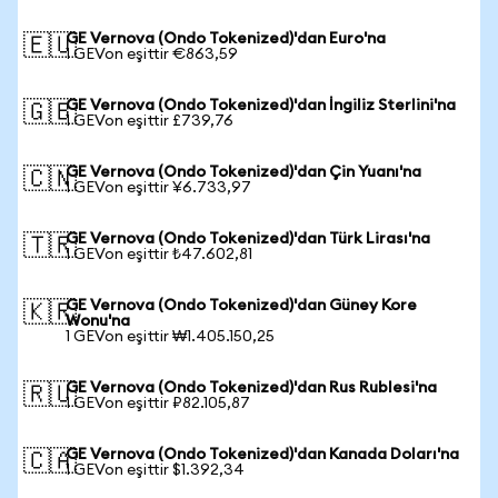
GE Vernova (Ondo Tokenized)'dan Euro'na
🇪🇺
1 GEVon eşittir €863,59
GE Vernova (Ondo Tokenized)'dan İngiliz Sterlini'na
🇬🇧
1 GEVon eşittir £739,76
GE Vernova (Ondo Tokenized)'dan Çin Yuanı'na
🇨🇳
1 GEVon eşittir ¥6.733,97
GE Vernova (Ondo Tokenized)'dan Türk Lirası'na
🇹🇷
1 GEVon eşittir ₺47.602,81
GE Vernova (Ondo Tokenized)'dan Güney Kore
🇰🇷
Wonu'na
1 GEVon eşittir ₩1.405.150,25
GE Vernova (Ondo Tokenized)'dan Rus Rublesi'na
🇷🇺
1 GEVon eşittir ₽82.105,87
GE Vernova (Ondo Tokenized)'dan Kanada Doları'na
🇨🇦
1 GEVon eşittir $1.392,34