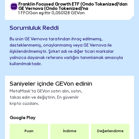
Franklin Focused Growth ETF (Ondo Tokenized)'dan
GE Vernova (Ondo Tokenized)'na
1 FFOGon eşittir 0,050128 GEVon
Sorumluluk Reddi
Bu ürün GE Vernova tarafından ihraç edilmemiş,
desteklenmemiş, onaylanmamış veya GE Vernova ile
ilişkilendirilmemiştir. Şirket adı ve diğer ticari markalar
yalnızca dayanak referans varlığını tanımlamak amacıyla
kullanılmaktadır.
Saniyeler içinde GEVon edinin
MetaMask'ta GEVon satın alın, satın,
takas edin ve değiştirin. En güvenilir
kripto cüzdanı.
Google Play
Puan
İndirme
Değerlendirme