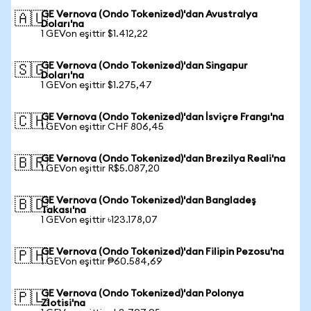
GE Vernova (Ondo Tokenized)'dan Avustralya
🇦🇺
Doları'na
1 GEVon eşittir $1.412,22
GE Vernova (Ondo Tokenized)'dan Singapur
🇸🇬
Doları'na
1 GEVon eşittir $1.275,47
GE Vernova (Ondo Tokenized)'dan İsviçre Frangı'na
🇨🇭
1 GEVon eşittir CHF 806,45
GE Vernova (Ondo Tokenized)'dan Brezilya Reali'na
🇧🇷
1 GEVon eşittir R$5.087,20
GE Vernova (Ondo Tokenized)'dan Bangladeş
🇧🇩
Takası'na
1 GEVon eşittir ৳123.178,07
GE Vernova (Ondo Tokenized)'dan Filipin Pezosu'na
🇵🇭
1 GEVon eşittir ₱60.584,69
GE Vernova (Ondo Tokenized)'dan Polonya
🇵🇱
Zlotisi'na