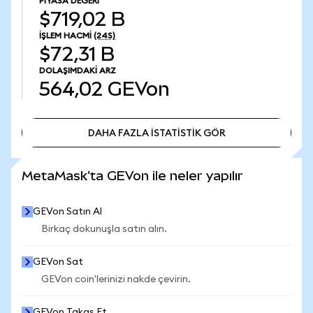
PIYASA DEĞERI
$719,02 B
İŞLEM HACMI
(24S)
$72,31 B
DOLAŞIMDAKI ARZ
564,02
GEVon
DAHA FAZLA İSTATİSTİK GÖR
DAHA FAZLA İSTATİSTİK GÖR
MetaMask'ta GEVon ile neler yapılır
GEVon Satın Al
Birkaç dokunuşla satın alın.
GEVon Sat
GEVon coin'lerinizi nakde çevirin.
GEVon Takas Et