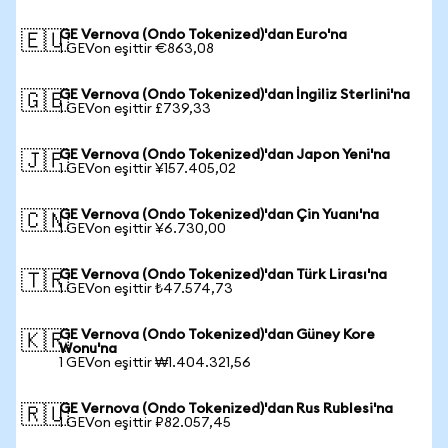
GE Vernova (Ondo Tokenized)'dan Euro'na
🇪🇺
1 GEVon eşittir €863,08
GE Vernova (Ondo Tokenized)'dan İngiliz Sterlini'na
🇬🇧
1 GEVon eşittir £739,33
GE Vernova (Ondo Tokenized)'dan Japon Yeni'na
🇯🇵
1 GEVon eşittir ¥157.405,02
GE Vernova (Ondo Tokenized)'dan Çin Yuanı'na
🇨🇳
1 GEVon eşittir ¥6.730,00
GE Vernova (Ondo Tokenized)'dan Türk Lirası'na
🇹🇷
1 GEVon eşittir ₺47.574,73
GE Vernova (Ondo Tokenized)'dan Güney Kore
🇰🇷
Wonu'na
1 GEVon eşittir ₩1.404.321,56
GE Vernova (Ondo Tokenized)'dan Rus Rublesi'na
🇷🇺
1 GEVon eşittir ₽82.057,45