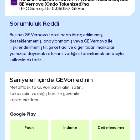
Franklin Focused Growth ETF (Ondo Tokenized)'dan
GE Vernova (Ondo Tokenized)'na
1 FFOGon eşittir 0,050157 GEVon
Sorumluluk Reddi
Bu ürün GE Vernova tarafından ihraç edilmemiş,
desteklenmemiş, onaylanmamış veya GE Vernova ile
ilişkilendirilmemiştir. Şirket adı ve diğer ticari markalar
yalnızca dayanak referans varlığını tanımlamak amacıyla
kullanılmaktadır.
Saniyeler içinde GEVon edinin
MetaMask'ta GEVon satın alın, satın,
takas edin ve değiştirin. En güvenilir
kripto cüzdanı.
Google Play
Puan
İndirme
Değerlendirme