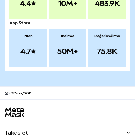
4.4
10M+
483.9K
App Store
Puan
İndirme
Değerlendirme
4.7
50M+
75.8K
GEVon/SGD
MetaMask site alt bilgisi
Takas et