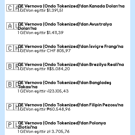
GE Vernova (Ondo Tokenized)'dan Kanada Doları'na
🇨🇦
1 GEVon eşittir $1.391,51
GE Vernova (Ondo Tokenized)'dan Avustralya
🇦🇺
Doları'na
1 GEVon eşittir $1.411,39
GE Vernova (Ondo Tokenized)'dan İsviçre Frangı'na
🇨🇭
1 GEVon eşittir CHF 805,97
GE Vernova (Ondo Tokenized)'dan Brezilya Reali'na
🇧🇷
1 GEVon eşittir R$5.084,20
GE Vernova (Ondo Tokenized)'dan Bangladeş
🇧🇩
Takası'na
1 GEVon eşittir ৳123.105,43
GE Vernova (Ondo Tokenized)'dan Filipin Pezosu'na
🇵🇭
1 GEVon eşittir ₱60.548,96
GE Vernova (Ondo Tokenized)'dan Polonya
🇵🇱
Zlotisi'na
1 GEVon eşittir zł 3.705,76