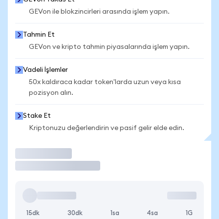
GEVon ile blokzincirleri arasında işlem yapın.
Tahmin Et
GEVon ve kripto tahmin piyasalarında işlem yapın.
Vadeli İşlemler
50x kaldıraca kadar token'larda uzun veya kısa
pozisyon alın.
Stake Et
Kriptonuzu değerlendirin ve pasif gelir elde edin.
İşlem Yap
15dk
30dk
1sa
4sa
1G