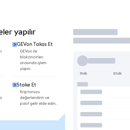
er yapılır
İşlem Yap
GEVon Takas Et
i
GEVon ile
blokzincirleri
arasında işlem
yapın.
15dk
30dk
Stake Et
Kriptonuzu
a
değerlendirin ve
pasif gelir elde edin.