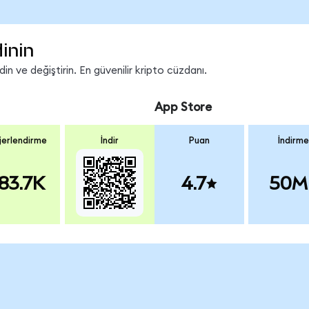
inin
n ve değiştirin. En güvenilir kripto cüzdanı.
App Store
erlendirme
İndir
Puan
İndirme
83.7K
4.7
50M