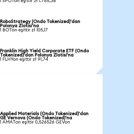
1 SPOTon eşittir zł 1.785,36
RoboStrategy (Ondo Tokenized)'dan
Polonya Zlotisi'na
1 BOTon eşittir zł 105,17
Franklin High Yield Corporate ETF (Ondo
Tokenized)'dan Polonya Zlotisi'na
1 FLHYon eşittir zł 91,74
Applied Materials (Ondo Tokenized)'dan
GE Vernova (Ondo Tokenized)'na
1 AMATon eşittir 0,526526 GEVon