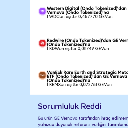
Western Digital (Ondo Tokenized)'dan
Vernova (Ondo Tokenized)'na
1 WDCon eşittir 0,457770 GEVon
Redwire (Ondo Tokenized)'dan GE Ver
(Ondo Tokenized)'na
1 RDWon eşittir 0,011749 GEVon
VanEck Rare Earth and Strategic Meta
ETF (Ondo Tokenized)'dan GE Vernova
(Ondo Tokenized)'na
1 REMXon eşittir 0,072781 GEVon
Sorumluluk Reddi
Bu ürün GE Vernova tarafından ihraç edilmemiş
yalnızca dayanak referans varlığını tanımlama