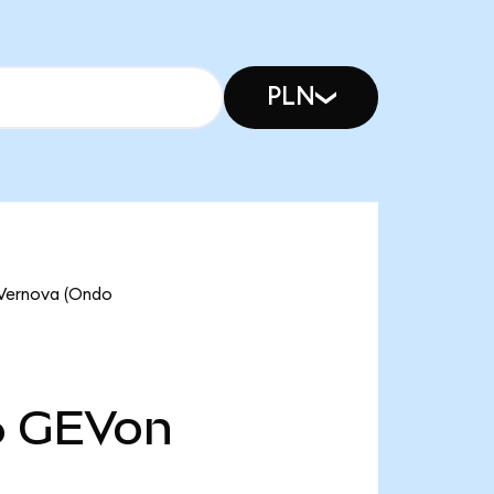
PLN
 Vernova (Ondo
6
GEVon