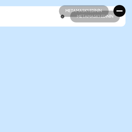
METAMASK'I EDİNİN
METAMASK'I EDİNİN
METAMASK'I EDİNİN
METAMASK'I EDİNİN