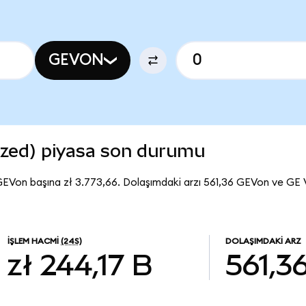
GEVON
zed) piyasa son durumu
GEVon başına zł 3.773,66. Dolaşımdaki arzı 561,36 GEVon ve GE
İŞLEM HACMI
(24S)
DOLAŞIMDAKI ARZ
zł 244,17 B
561,3