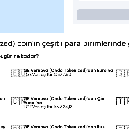
d) coin'in çeşitli para birimlerinde
bugün ne kadar?
GE Vernova (Ondo Tokenized)'dan Euro'na
🇪🇺
🇬
1 GEVon eşittir €877,50
pon
GE Vernova (Ondo Tokenized)'dan Çin
🇨🇳
🇹
Yuanı'na
1 GEVon eşittir ¥6.824,13
ney
GE Vernova (Ondo Tokenized)'dan Rus