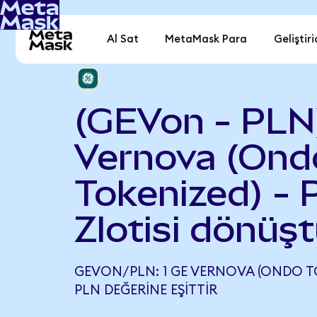
Al Sat
MetaMask Para
Geliştiri
(GEVon - PLN
Vernova (Ond
Tokenized) - 
Zlotisi dönüşt
GEVON/PLN: 1 GE VERNOVA (ONDO TOK
PLN DEĞERINE EŞITTIR