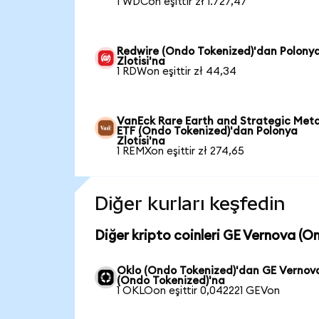
1 WDCon eşittir zł 1.727,47
Redwire (Ondo Tokenized)'dan Polony
Zlotisi'na
1 RDWon eşittir zł 44,34
VanEck Rare Earth and Strategic Meta
ETF (Ondo Tokenized)'dan Polonya
Zlotisi'na
1 REMXon eşittir zł 274,65
Diğer kurları keşfedin
Diğer kripto coinleri GE Vernova (O
Oklo (Ondo Tokenized)'dan GE Vernov
(Ondo Tokenized)'na
1 OKLOon eşittir 0,042221 GEVon