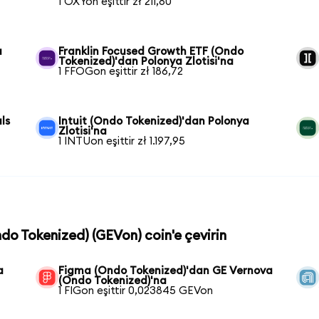
1 OXYon eşittir zł 211,80
a
Franklin Focused Growth ETF (Ondo
Tokenized)'dan Polonya Zlotisi'na
1 FFOGon eşittir zł 186,72
ls
Intuit (Ondo Tokenized)'dan Polonya
Zlotisi'na
1 INTUon eşittir zł 1.197,95
ndo Tokenized) (GEVon) coin'e çevirin
a
Figma (Ondo Tokenized)'dan GE Vernova
(Ondo Tokenized)'na
1 FIGon eşittir 0,023845 GEVon