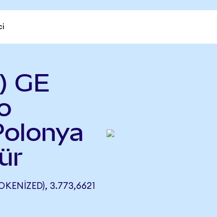
ci
) GE
o
Polonya
ür
ENIZED), 3.773,6621