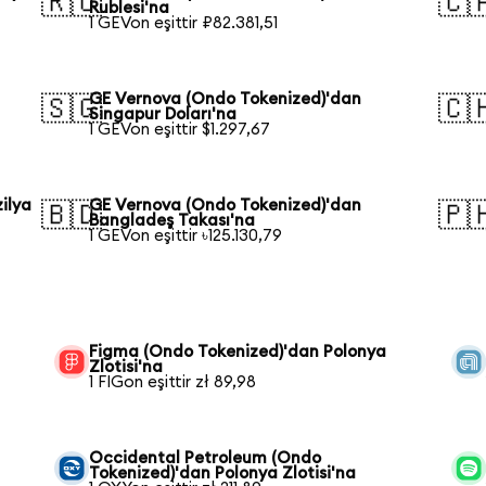
🇷🇺
🇨
Rublesi'na
1 GEVon eşittir ₽82.381,51
GE Vernova (Ondo Tokenized)'dan
🇸🇬
🇨
Singapur Doları'na
1 GEVon eşittir $1.297,67
ilya
GE Vernova (Ondo Tokenized)'dan
🇧🇩
🇵
Bangladeş Takası'na
1 GEVon eşittir ৳125.130,79
Figma (Ondo Tokenized)'dan Polonya
Zlotisi'na
1 FIGon eşittir zł 89,98
Occidental Petroleum (Ondo
Tokenized)'dan Polonya Zlotisi'na