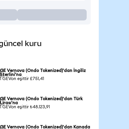
 güncel kuru
GE Vernova (Ondo Tokenized)'dan İngiliz

Sterlini'na
1 GEVon eşittir £751,41
GE Vernova (Ondo Tokenized)'dan Türk

Lirası'na
1 GEVon eşittir ₺48.123,91
GE Vernova (Ondo Tokenized)'dan Kanada