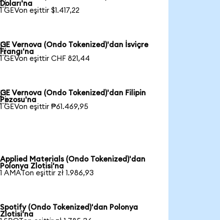

Doları'na
1 GEVon eşittir $1.417,22
GE Vernova (Ondo Tokenized)'dan İsviçre

Frangı'na
1 GEVon eşittir CHF 821,44
GE Vernova (Ondo Tokenized)'dan Filipin

Pezosu'na
1 GEVon eşittir ₱61.469,95
Applied Materials (Ondo Tokenized)'dan
Polonya Zlotisi'na
1 AMATon eşittir zł 1.986,93
Spotify (Ondo Tokenized)'dan Polonya
Zlotisi'na