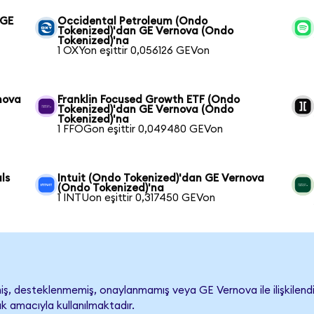
 GE
Occidental Petroleum (Ondo
Tokenized)'dan GE Vernova (Ondo
Tokenized)'na
1 OXYon eşittir 0,056126 GEVon
nova
Franklin Focused Growth ETF (Ondo
Tokenized)'dan GE Vernova (Ondo
Tokenized)'na
1 FFOGon eşittir 0,049480 GEVon
ls
Intuit (Ondo Tokenized)'dan GE Vernova
(Ondo Tokenized)'na
1 INTUon eşittir 0,317450 GEVon
, desteklenmemiş, onaylanmamış veya GE Vernova ile ilişkilendiril
k amacıyla kullanılmaktadır.