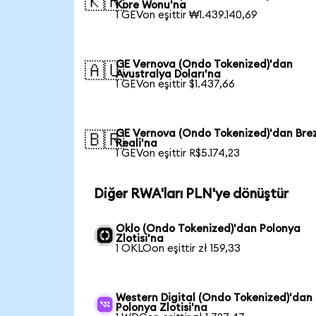
🇰🇷
Kore Wonu'na
1 GEVon eşittir ₩1.439.140,69
GE Vernova (Ondo Tokenized)'dan
🇦🇺
Avustralya Doları'na
1 GEVon eşittir $1.437,66
GE Vernova (Ondo Tokenized)'dan Brez
🇧🇷
Reali'na
1 GEVon eşittir R$5.174,23
Diğer RWA'ları PLN'ye dönüştür
Oklo (Ondo Tokenized)'dan Polonya
Zlotisi'na
1 OKLOon eşittir zł 159,33
Western Digital (Ondo Tokenized)'dan
Polonya Zlotisi'na