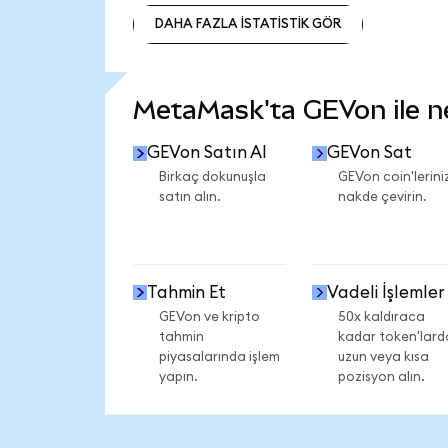
DAHA FAZLA İSTATİSTİK GÖR
DAHA FAZLA İSTATİSTİK GÖR
MetaMask'ta GEVon ile nel
GEVon Satın Al
GEVon Sat
Birkaç dokunuşla
GEVon coin'leriniz
satın alın.
nakde çevirin.
Tahmin Et
Vadeli İşlemler
GEVon ve kripto
50x kaldıraca
tahmin
kadar token'lard
piyasalarında işlem
uzun veya kısa
yapın.
pozisyon alın.