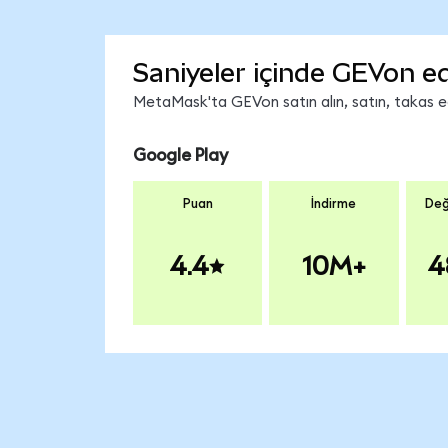
Saniyeler içinde GEVon ed
MetaMask'ta GEVon satın alın, satın, takas edi
Google Play
Puan
İndirme
Değ
4.4
10M+
4