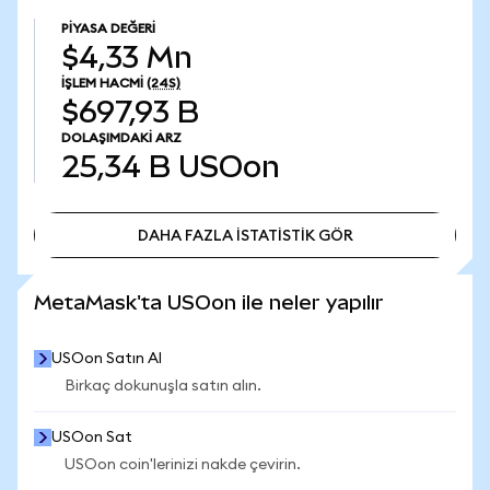
PIYASA DEĞERI
$4,33 Mn
İŞLEM HACMI
(24S)
$697,93 B
DOLAŞIMDAKI ARZ
25,34 B
USOon
DAHA FAZLA İSTATİSTİK GÖR
DAHA FAZLA İSTATİSTİK GÖR
MetaMask'ta USOon ile neler yapılır
USOon Satın Al
Birkaç dokunuşla satın alın.
USOon Sat
USOon coin'lerinizi nakde çevirin.