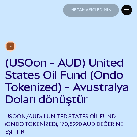
METAMASK'I EDİNİN
METAMASK'I EDİNİN
(USOon - AUD) United
States Oil Fund (Ondo
Tokenized) - Avustralya
Doları dönüştür
USOON/AUD: 1 UNITED STATES OIL FUND
(ONDO TOKENIZED), 170,8990 AUD DEĞERINE
EŞITTIR