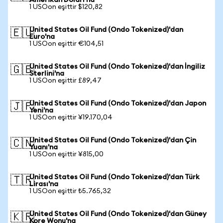
Amerikan Doları'na
1 USOon eşittir $120,82
United States Oil Fund (Ondo Tokenized)'dan
🇪🇺
Euro'na
1 USOon eşittir €104,51
United States Oil Fund (Ondo Tokenized)'dan İngiliz
🇬🇧
Sterlini'na
1 USOon eşittir £89,47
United States Oil Fund (Ondo Tokenized)'dan Japon
🇯🇵
Yeni'na
1 USOon eşittir ¥19.170,04
United States Oil Fund (Ondo Tokenized)'dan Çin
🇨🇳
Yuanı'na
1 USOon eşittir ¥815,00
United States Oil Fund (Ondo Tokenized)'dan Türk
🇹🇷
Lirası'na
1 USOon eşittir ₺5.765,32
United States Oil Fund (Ondo Tokenized)'dan Güney
🇰🇷
Kore Wonu'na