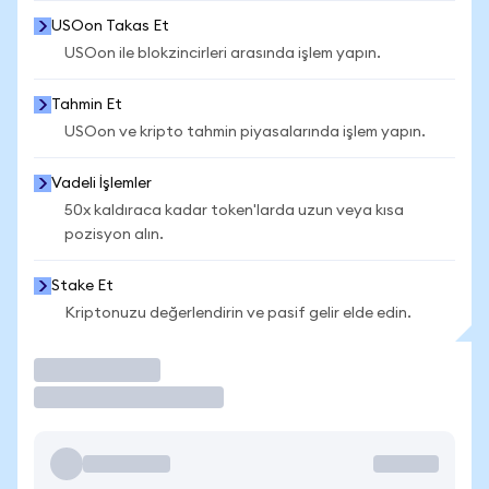
USOon Takas Et
USOon ile blokzincirleri arasında işlem yapın.
Tahmin Et
USOon ve kripto tahmin piyasalarında işlem yapın.
Vadeli İşlemler
50x kaldıraca kadar token'larda uzun veya kısa
pozisyon alın.
Stake Et
Kriptonuzu değerlendirin ve pasif gelir elde edin.
İşlem Yap