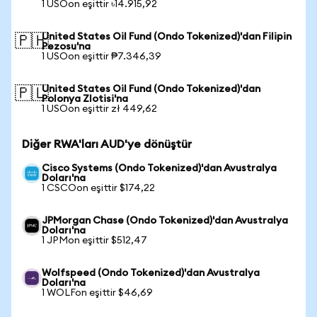
1 USOon eşittir ৳14.915,92
United States Oil Fund (Ondo Tokenized)'dan Filipin
🇵🇭
Pezosu'na
1 USOon eşittir ₱7.346,39
United States Oil Fund (Ondo Tokenized)'dan
🇵🇱
Polonya Zlotisi'na
1 USOon eşittir zł 449,62
Diğer RWA'ları AUD'ye dönüştür
Cisco Systems (Ondo Tokenized)'dan Avustralya
Doları'na
1 CSCOon eşittir $174,22
JPMorgan Chase (Ondo Tokenized)'dan Avustralya
Doları'na
1 JPMon eşittir $512,47
Wolfspeed (Ondo Tokenized)'dan Avustralya
Doları'na
1 WOLFon eşittir $46,69