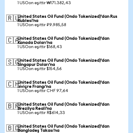
1 USOon eşittir ₩171.382,43
United States Oil Fund (Ondo Tokenized)'dan Rus
🇷🇺
Rublesi'na
1 USOon eşittir ₽9.985,58
United States Oil Fund (Ondo Tokenized)'dan
🇨🇦
Kanada Doları'na
1 USOon eşittir $168,43
United States Oil Fund (Ondo Tokenized)'dan
🇸🇬
Singapur Doları'na
1 USOon eşittir $154,56
United States Oil Fund (Ondo Tokenized)'dan
🇨🇭
İsviçre Frangı'na
1 USOon eşittir CHF 97,64
United States Oil Fund (Ondo Tokenized)'dan
🇧🇷
Brezilya Reali'na
1 USOon eşittir R$614,33
United States Oil Fund (Ondo Tokenized)'dan
🇧🇩
Bangladeş Takası'na