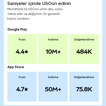
Saniyeler içinde USOon edinin
MetaMask'ta USOon satın alın, satın,
takas edin ve değiştirin. En güvenilir
kripto cüzdanı.
Google Play
Puan
İndirme
Değerlendirme
4.4
10M+
484K
App Store
Puan
İndirme
Değerlendirme
4.7
50M+
75.8K