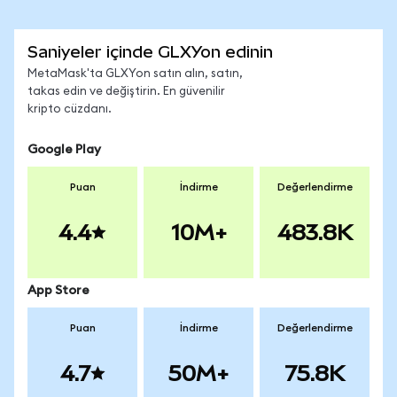
Saniyeler içinde GLXYon edinin
MetaMask'ta GLXYon satın alın, satın,
takas edin ve değiştirin. En güvenilir
kripto cüzdanı.
Google Play
Puan
İndirme
Değerlendirme
4.4
10M+
483.8K
App Store
Puan
İndirme
Değerlendirme
4.7
50M+
75.8K