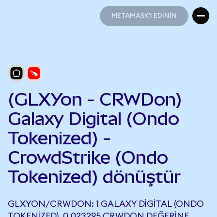
METAMASK'I EDİNİN
METAMASK'I EDİNİN
(GLXYon - CRWDon)
Galaxy Digital (Ondo
Tokenized) -
CrowdStrike (Ondo
Tokenized) dönüştür
GLXYON/CRWDON: 1 GALAXY DIGITAL (ONDO
TOKENIZED), 0,023295 CRWDON DEĞERINE