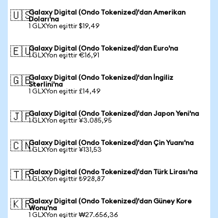
Galaxy Digital (Ondo Tokenized)'dan Amerikan
🇺🇸
Doları'na
1 GLXYon eşittir $19,49
Galaxy Digital (Ondo Tokenized)'dan Euro'na
🇪🇺
1 GLXYon eşittir €16,91
Galaxy Digital (Ondo Tokenized)'dan İngiliz
🇬🇧
Sterlini'na
1 GLXYon eşittir £14,49
Galaxy Digital (Ondo Tokenized)'dan Japon Yeni'na
🇯🇵
1 GLXYon eşittir ¥3.085,95
Galaxy Digital (Ondo Tokenized)'dan Çin Yuanı'na
🇨🇳
1 GLXYon eşittir ¥131,53
Galaxy Digital (Ondo Tokenized)'dan Türk Lirası'na
🇹🇷
1 GLXYon eşittir ₺928,87
Galaxy Digital (Ondo Tokenized)'dan Güney Kore
🇰🇷
Wonu'na
1 GLXYon eşittir ₩27.656,36