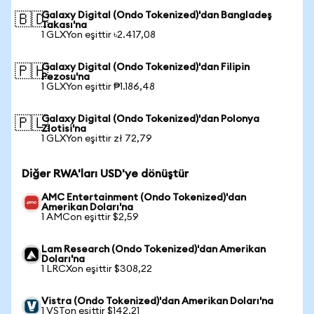
Galaxy Digital (Ondo Tokenized)'dan Bangladeş
🇧🇩
Takası'na
1 GLXYon eşittir ৳2.417,08
Galaxy Digital (Ondo Tokenized)'dan Filipin
🇵🇭
Pezosu'na
1 GLXYon eşittir ₱1.186,48
Galaxy Digital (Ondo Tokenized)'dan Polonya
🇵🇱
Zlotisi'na
1 GLXYon eşittir zł 72,79
Diğer RWA'ları USD'ye dönüştür
AMC Entertainment (Ondo Tokenized)'dan
Amerikan Doları'na
1 AMCon eşittir $2,59
Lam Research (Ondo Tokenized)'dan Amerikan
Doları'na
1 LRCXon eşittir $308,22
Vistra (Ondo Tokenized)'dan Amerikan Doları'na
1 VSTon eşittir $142,21