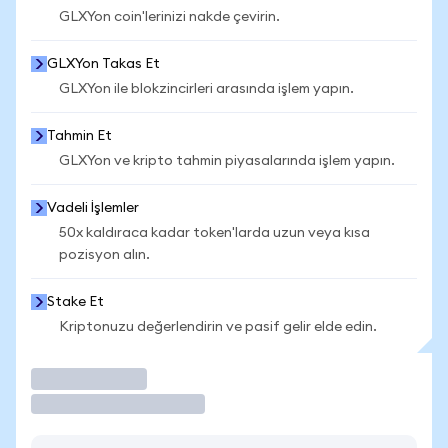
GLXYon coin'lerinizi nakde çevirin.
GLXYon Takas Et
GLXYon ile blokzincirleri arasında işlem yapın.
Tahmin Et
GLXYon ve kripto tahmin piyasalarında işlem yapın.
Vadeli İşlemler
50x kaldıraca kadar token'larda uzun veya kısa
pozisyon alın.
Stake Et
Kriptonuzu değerlendirin ve pasif gelir elde edin.
İşlem Yap