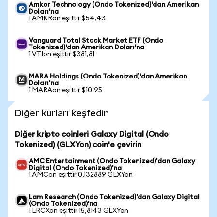
Amkor Technology (Ondo Tokenized)'dan Amerikan
Doları'na
1 AMKRon eşittir $54,43
Vanguard Total Stock Market ETF (Ondo
Tokenized)'dan Amerikan Doları'na
1 VTIon eşittir $381,81
MARA Holdings (Ondo Tokenized)'dan Amerikan
Doları'na
1 MARAon eşittir $10,95
Diğer kurları keşfedin
Diğer kripto coinleri Galaxy Digital (Ondo
Tokenized) (GLXYon) coin'e çevirin
AMC Entertainment (Ondo Tokenized)'dan Galaxy
Digital (Ondo Tokenized)'na
1 AMCon eşittir 0,132889 GLXYon
Lam Research (Ondo Tokenized)'dan Galaxy Digital
(Ondo Tokenized)'na
1 LRCXon eşittir 15,8143 GLXYon