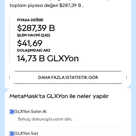
toplam piyasa değeri $287,39 B .
PIYASA DEĞERI
$287,39 B
İŞLEM HACMI
(24S)
$41,69
DOLAŞIMDAKI ARZ
14,73 B
GLXYon
DAHA FAZLA İSTATİSTİK GÖR
DAHA FAZLA İSTATİSTİK GÖR
MetaMask'ta GLXYon ile neler yapılır
GLXYon Satın Al
Birkaç dokunuşla satın alın.
GLXYon Sat