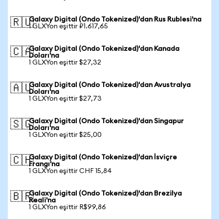
Galaxy Digital (Ondo Tokenized)'dan Rus Rublesi'na
🇷🇺
1 GLXYon eşittir ₽1.617,65
Galaxy Digital (Ondo Tokenized)'dan Kanada
🇨🇦
Doları'na
1 GLXYon eşittir $27,32
Galaxy Digital (Ondo Tokenized)'dan Avustralya
🇦🇺
Doları'na
1 GLXYon eşittir $27,73
Galaxy Digital (Ondo Tokenized)'dan Singapur
🇸🇬
Doları'na
1 GLXYon eşittir $25,00
Galaxy Digital (Ondo Tokenized)'dan İsviçre
🇨🇭
Frangı'na
1 GLXYon eşittir CHF 15,84
Galaxy Digital (Ondo Tokenized)'dan Brezilya
🇧🇷
Reali'na
1 GLXYon eşittir R$99,86