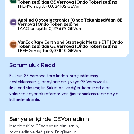
Tokenized)'dan GE Vernova (Ondo Tokenized)'na
1 FLHYon eşittir 0,024102 GEVon
Applied Optoelectronics (Ondo Tokenized)'dan GE
Vernova (Ondo Tokenized)'na
1 AAOIon eşittir 0,129699 GEVon
VanEck Rare Earth and Strategic Metals ETF (Ondo
Tokenized)'dan GE Vernova (Ondo Tokenized)'na
1 REMXon eşittir 0,071140 GEVon
Sorumluluk Reddi
Bu ürün GE Vernova tarafından ihraç edilmemiş,
desteklenmemiş, onaylanmamış veya GE Vernova ile
ilişkilendirilmemiştir. Şirket adı ve diğer ticari markalar
yalnızca dayanak referans varlığını tanımlamak amacıyla
kullanılmaktadır.
Saniyeler içinde GEVon edinin
MetaMask'ta GEVon satın alın, satın,
takas edin ve değiştirin. En güvenilir