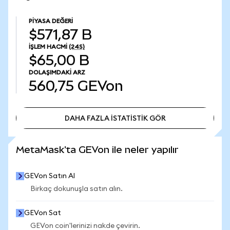
PIYASA DEĞERI
$571,87 B
İŞLEM HACMI
(24S)
$65,00 B
DOLAŞIMDAKI ARZ
560,75
GEVon
DAHA FAZLA İSTATİSTİK GÖR
DAHA FAZLA İSTATİSTİK GÖR
MetaMask'ta GEVon ile neler yapılır
GEVon Satın Al
Birkaç dokunuşla satın alın.
GEVon Sat
GEVon coin'lerinizi nakde çevirin.