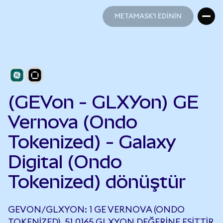
METAMASK'I EDİNİN
METAMASK'I EDİNİN
(GEVon - GLXYon) GE
Vernova (Ondo
Tokenized) - Galaxy
Digital (Ondo
Tokenized) dönüştür
GEVON/GLXYON: 1 GE VERNOVA (ONDO
TOKENIZED), 51,0165 GLXYON DEĞERINE EŞITTIR