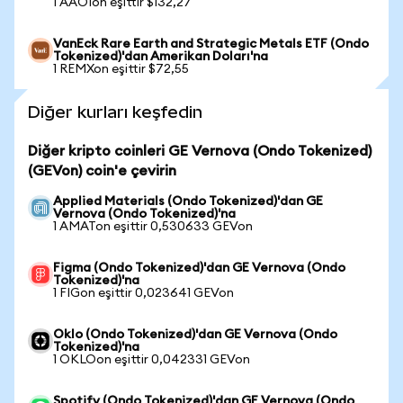
1 AAOIon eşittir $132,27
VanEck Rare Earth and Strategic Metals ETF (Ondo
Tokenized)'dan Amerikan Doları'na
1 REMXon eşittir $72,55
Diğer kurları keşfedin
Diğer kripto coinleri GE Vernova (Ondo Tokenized)
(GEVon) coin'e çevirin
Applied Materials (Ondo Tokenized)'dan GE
Vernova (Ondo Tokenized)'na
1 AMATon eşittir 0,530633 GEVon
Figma (Ondo Tokenized)'dan GE Vernova (Ondo
Tokenized)'na
1 FIGon eşittir 0,023641 GEVon
Oklo (Ondo Tokenized)'dan GE Vernova (Ondo
Tokenized)'na
1 OKLOon eşittir 0,042331 GEVon
Spotify (Ondo Tokenized)'dan GE Vernova (Ondo