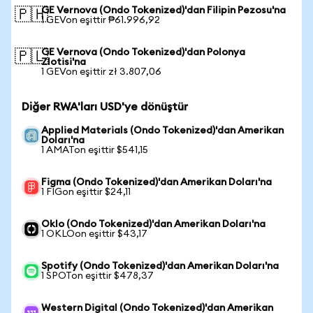
GE Vernova (Ondo Tokenized)'dan Filipin Pezosu'na
🇵🇭
1 GEVon eşittir ₱61.996,92
GE Vernova (Ondo Tokenized)'dan Polonya
🇵🇱
Zlotisi'na
1 GEVon eşittir zł 3.807,06
Diğer RWA'ları USD'ye dönüştür
Applied Materials (Ondo Tokenized)'dan Amerikan
Doları'na
1 AMATon eşittir $541,15
Figma (Ondo Tokenized)'dan Amerikan Doları'na
1 FIGon eşittir $24,11
Oklo (Ondo Tokenized)'dan Amerikan Doları'na
1 OKLOon eşittir $43,17
Spotify (Ondo Tokenized)'dan Amerikan Doları'na
1 SPOTon eşittir $478,37
Western Digital (Ondo Tokenized)'dan Amerikan