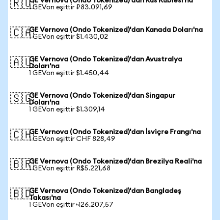
GE Vernova (Ondo Tokenized)'dan Rus Rublesi'na
🇷🇺
1 GEVon eşittir ₽83.091,69
GE Vernova (Ondo Tokenized)'dan Kanada Doları'na
🇨🇦
1 GEVon eşittir $1.430,02
GE Vernova (Ondo Tokenized)'dan Avustralya
🇦🇺
Doları'na
1 GEVon eşittir $1.450,44
GE Vernova (Ondo Tokenized)'dan Singapur
🇸🇬
Doları'na
1 GEVon eşittir $1.309,14
GE Vernova (Ondo Tokenized)'dan İsviçre Frangı'na
🇨🇭
1 GEVon eşittir CHF 828,49
GE Vernova (Ondo Tokenized)'dan Brezilya Reali'na
🇧🇷
1 GEVon eşittir R$5.221,68
GE Vernova (Ondo Tokenized)'dan Bangladeş
🇧🇩
Takası'na
1 GEVon eşittir ৳126.207,57