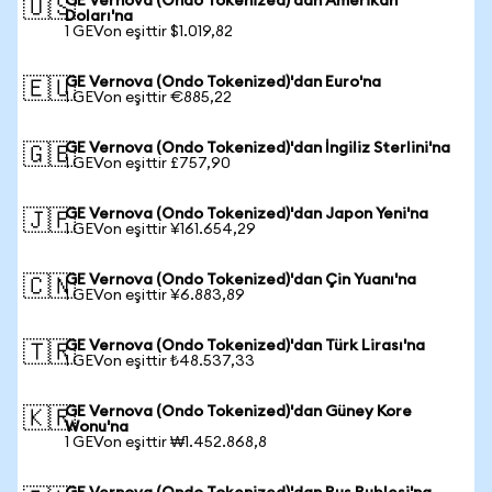
GE Vernova (Ondo Tokenized)'dan Amerikan
🇺🇸
Doları'na
1 GEVon eşittir $1.019,82
GE Vernova (Ondo Tokenized)'dan Euro'na
🇪🇺
1 GEVon eşittir €885,22
GE Vernova (Ondo Tokenized)'dan İngiliz Sterlini'na
🇬🇧
1 GEVon eşittir £757,90
GE Vernova (Ondo Tokenized)'dan Japon Yeni'na
🇯🇵
1 GEVon eşittir ¥161.654,29
GE Vernova (Ondo Tokenized)'dan Çin Yuanı'na
🇨🇳
1 GEVon eşittir ¥6.883,89
GE Vernova (Ondo Tokenized)'dan Türk Lirası'na
🇹🇷
1 GEVon eşittir ₺48.537,33
GE Vernova (Ondo Tokenized)'dan Güney Kore
🇰🇷
Wonu'na
1 GEVon eşittir ₩1.452.868,8