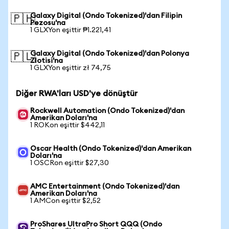
Galaxy Digital (Ondo Tokenized)'dan Filipin
🇵🇭
Pezosu'na
1 GLXYon eşittir ₱1.221,41
Galaxy Digital (Ondo Tokenized)'dan Polonya
🇵🇱
Zlotisi'na
1 GLXYon eşittir zł 74,75
Diğer RWA'ları USD'ye dönüştür
Rockwell Automation (Ondo Tokenized)'dan
Amerikan Doları'na
1 ROKon eşittir $442,11
Oscar Health (Ondo Tokenized)'dan Amerikan
Doları'na
1 OSCRon eşittir $27,30
AMC Entertainment (Ondo Tokenized)'dan
Amerikan Doları'na
1 AMCon eşittir $2,52
ProShares UltraPro Short QQQ (Ondo