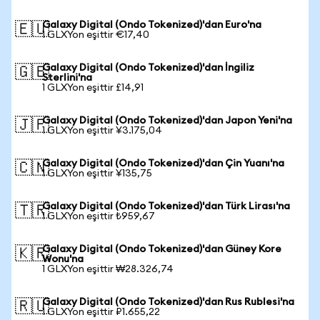
Galaxy Digital (Ondo Tokenized)'dan Euro'na
🇪🇺
1 GLXYon eşittir €17,40
Galaxy Digital (Ondo Tokenized)'dan İngiliz
🇬🇧
Sterlini'na
1 GLXYon eşittir £14,91
Galaxy Digital (Ondo Tokenized)'dan Japon Yeni'na
🇯🇵
1 GLXYon eşittir ¥3.175,04
Galaxy Digital (Ondo Tokenized)'dan Çin Yuanı'na
🇨🇳
1 GLXYon eşittir ¥135,75
Galaxy Digital (Ondo Tokenized)'dan Türk Lirası'na
🇹🇷
1 GLXYon eşittir ₺959,67
Galaxy Digital (Ondo Tokenized)'dan Güney Kore
🇰🇷
Wonu'na
1 GLXYon eşittir ₩28.326,74
Galaxy Digital (Ondo Tokenized)'dan Rus Rublesi'na
🇷🇺
1 GLXYon eşittir ₽1.655,22