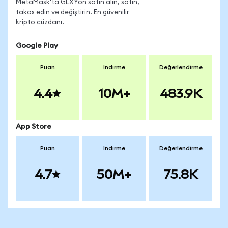
MetaMask'ta GLXYon satın alın, satın,
takas edin ve değiştirin. En güvenilir
kripto cüzdanı.
Google Play
Puan
İndirme
Değerlendirme
4.4
10M+
483.9K
App Store
Puan
İndirme
Değerlendirme
4.7
50M+
75.8K