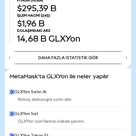
PIYASA DEĞERI
$295,39 B
İŞLEM HACMI
(24S)
$1,96 B
DOLAŞIMDAKI ARZ
14,68 B
GLXYon
DAHA FAZLA İSTATİSTİK GÖR
DAHA FAZLA İSTATİSTİK GÖR
MetaMask'ta GLXYon ile neler yapılır
GLXYon Satın Al
Birkaç dokunuşla satın alın.
GLXYon Sat
GLXYon coin'lerinizi nakde çevirin.
GLXYon Takas Et