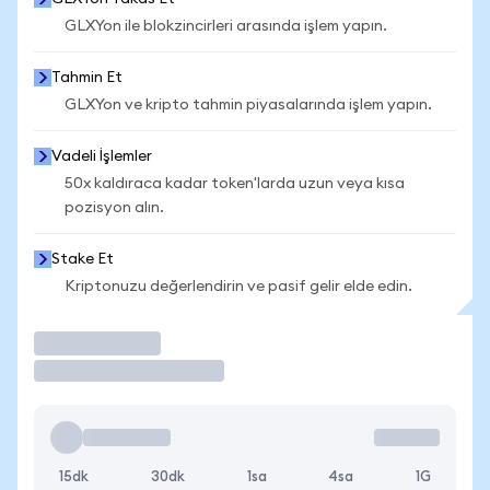
GLXYon ile blokzincirleri arasında işlem yapın.
Tahmin Et
GLXYon ve kripto tahmin piyasalarında işlem yapın.
Vadeli İşlemler
50x kaldıraca kadar token'larda uzun veya kısa
pozisyon alın.
Stake Et
Kriptonuzu değerlendirin ve pasif gelir elde edin.
İşlem Yap
15dk
30dk
1sa
4sa
1G