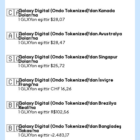
Galaxy Digital (Ondo Tokenized)'dan Kanada
🇨🇦
Doları'na
1 GLXYon eşittir $28,07
Galaxy Digital (Ondo Tokenized)'dan Avustralya
🇦🇺
Doları'na
1 GLXYon eşittir $28,47
Galaxy Digital (Ondo Tokenized)'dan Singapur
🇸🇬
Doları'na
1 GLXYon eşittir $25,72
Galaxy Digital (Ondo Tokenized)'dan İsviçre
🇨🇭
Frangı'na
1 GLXYon eşittir CHF 16,26
Galaxy Digital (Ondo Tokenized)'dan Brezilya
🇧🇷
Reali'na
1 GLXYon eşittir R$102,56
Galaxy Digital (Ondo Tokenized)'dan Bangladeş
🇧🇩
Takası'na
1 GLXYon eşittir ৳2.483,17