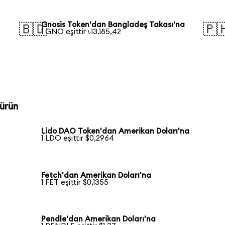
Gnosis Token'dan Bangladeş Takası'na
🇧🇩
🇵
1 GNO eşittir ৳13.185,42
ürün
Lido DAO Token'dan Amerikan Doları'na
1 LDO eşittir $0,2964
Fetch'dan Amerikan Doları'na
1 FET eşittir $0,1355
Pendle'dan Amerikan Doları'na