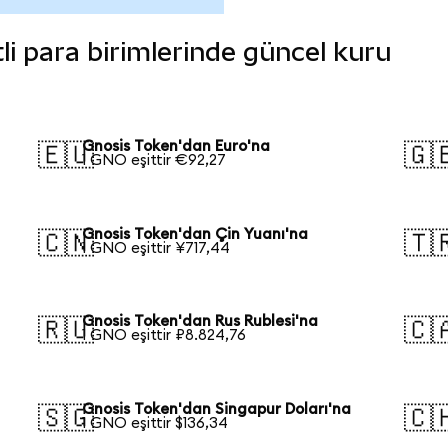
tli para birimlerinde güncel kuru
Gnosis Token'dan Euro'na
🇪🇺
🇬
1 GNO eşittir €92,27
Gnosis Token'dan Çin Yuanı'na
🇨🇳
🇹
1 GNO eşittir ¥717,44
a
Gnosis Token'dan Rus Rublesi'na
🇷🇺
🇨
1 GNO eşittir ₽8.824,76
Gnosis Token'dan Singapur Doları'na
🇸🇬
🇨
1 GNO eşittir $136,34