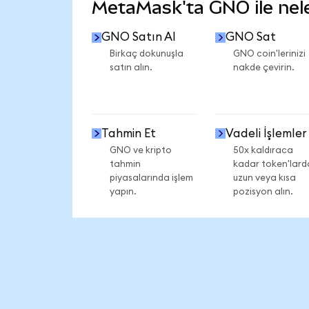
MetaMask'ta GNO ile neler
GNO Satın Al
GNO Sat
Birkaç dokunuşla
GNO coin'lerinizi
satın alın.
nakde çevirin.
Tahmin Et
Vadeli İşlemler
GNO ve kripto
50x kaldıraca
tahmin
kadar token'lard
piyasalarında işlem
uzun veya kısa
yapın.
pozisyon alın.