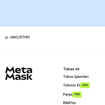
GNO/ETHFI
MetaMask site alt bilgisi
Takas et
Takas İşlemleri
Tahmin Et
YENİ
Perps
YENİ
RWA'lar