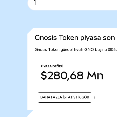
Gnosis Token piyasa so
Gnosis Token güncel fiyatı GNO başına $106
PIYASA DEĞERI
$280,68 Mn
DAHA FAZLA İSTATİSTİK GÖR
DAHA FAZLA İSTATİSTİK GÖR