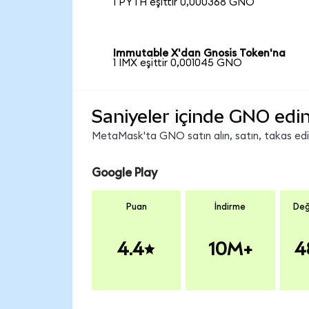
1 PYTH eşittir 0,000368 GNO
Immutable X'dan Gnosis Token'na
1 IMX eşittir 0,001045 GNO
Saniyeler içinde GNO edin
MetaMask'ta GNO satın alın, satın, takas edin 
Google Play
Puan
İndirme
Değ
4.4
10M+
4