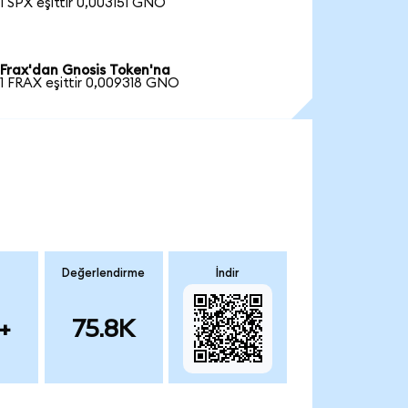
1 SPX eşittir 0,003151 GNO
Frax'dan Gnosis Token'na
1 FRAX eşittir 0,009318 GNO
Değerlendirme
İndir
+
75.8K