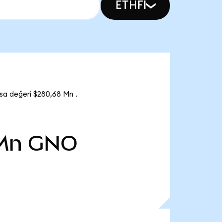
ETHFI
sa değeri $280,68 Mn .
Mn
GNO