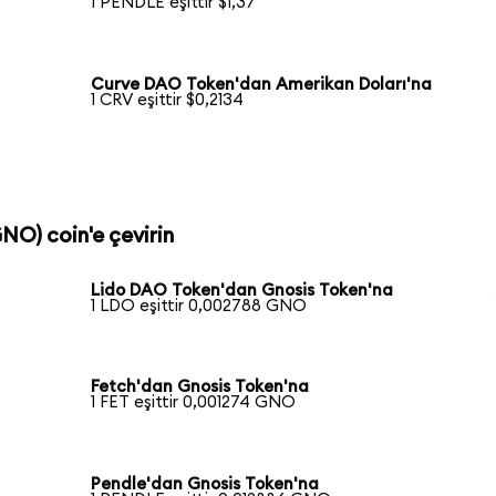
1 PENDLE eşittir $1,37
Curve DAO Token'dan Amerikan Doları'na
1 CRV eşittir $0,2134
GNO) coin'e çevirin
Lido DAO Token'dan Gnosis Token'na
1 LDO eşittir 0,002788 GNO
Fetch'dan Gnosis Token'na
1 FET eşittir 0,001274 GNO
Pendle'dan Gnosis Token'na