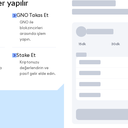
 yapılır
İşlem Yap
GNO Takas Et
GNO ile
blokzincirleri
arasında işlem
yapın.
15dk
30dk
Stake Et
Kriptonuzu
a
değerlendirin ve
pasif gelir elde edin.