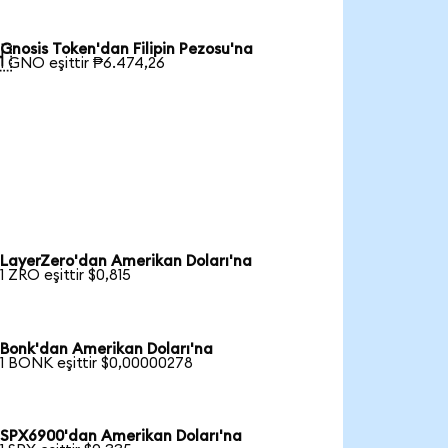
Gnosis Token'dan Filipin Pezosu'na

1 GNO eşittir ₱6.474,26
LayerZero'dan Amerikan Doları'na
1 ZRO eşittir $0,815
Bonk'dan Amerikan Doları'na
1 BONK eşittir $0,00000278
SPX6900'dan Amerikan Doları'na