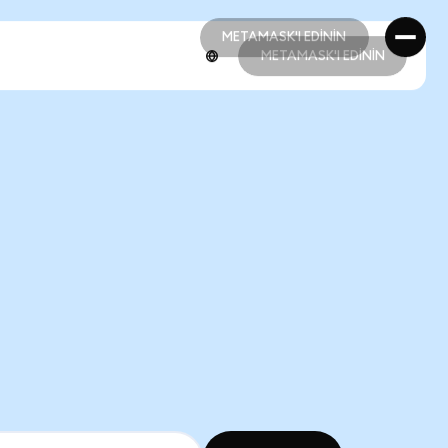
METAMASK'I EDİNİN
METAMASK'I EDİNİN
METAMASK'I EDİNİN
METAMASK'I EDİNİN