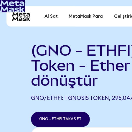
Al Sat
MetaMask Para
Geliştiri
(GNO - ETHFI
Token - Ether 
dönüştür
GNO/ETHFI: 1 GNOSIS TOKEN, 295,047
GNO - ETHFI TAKAS ET