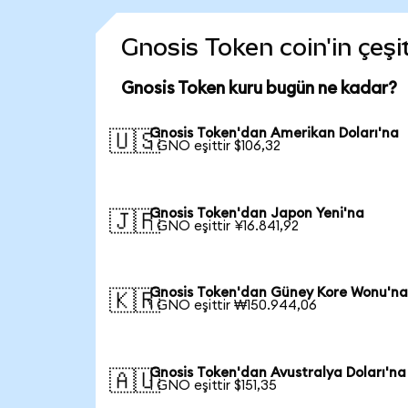
Gnosis Token coin'in çeşi
Gnosis Token kuru bugün ne kadar?
Gnosis Token'dan Amerikan Doları'na
🇺🇸
1 GNO eşittir $106,32
Gnosis Token'dan Japon Yeni'na
🇯🇵
1 GNO eşittir ¥16.841,92
Gnosis Token'dan Güney Kore Wonu'n
🇰🇷
1 GNO eşittir ₩150.944,06
Gnosis Token'dan Avustralya Doları'na
🇦🇺
1 GNO eşittir $151,35