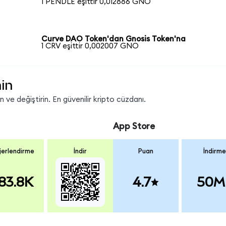
1 PENDLE eşittir 0,012886 GNO
Curve DAO Token'dan Gnosis Token'na
1 CRV eşittir 0,002007 GNO
in
ve değiştirin. En güvenilir kripto cüzdanı.
App Store
erlendirme
İndir
Puan
İndirme
83.8K
4.7
50M