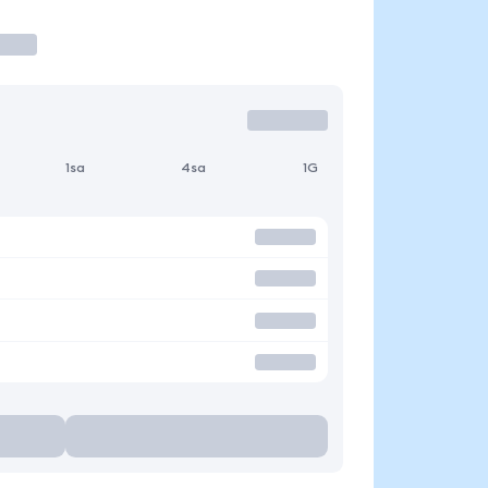
1sa
4sa
1G