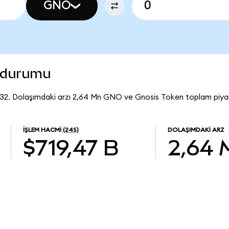
GNO
n durumu
,32. Dolaşımdaki arzı 2,64 Mn GNO ve Gnosis Token toplam piya
İŞLEM HACMI
(24S)
DOLAŞIMDAKI ARZ
$719,47 B
2,64 