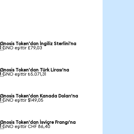
Gnosis Token'dan İngiliz Sterlini'na

1 GNO eşittir £79,03
Gnosis Token'dan Türk Lirası'na

1 GNO eşittir ₺5.071,31
Gnosis Token'dan Kanada Doları'na

1 GNO eşittir $149,05
Gnosis Token'dan İsviçre Frangı'na

1 GNO eşittir CHF 86,40