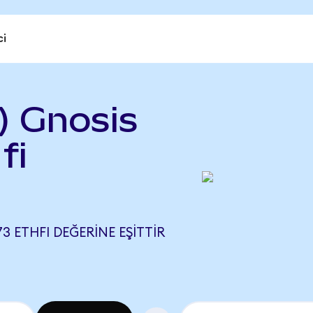
ci
) Gnosis
fi
3 ETHFI DEĞERINE EŞITTIR