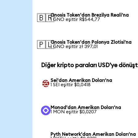
Gnosis Token'dan Brezilya Reali'na
🇧🇷
1 GNO eşittir R$544,77
Gnosis Token'dan Polonya Zlotisi'na
🇵🇱
1 GNO eşittir zł 397,01
Diğer kripto paraları USD'ye dönüşt
Sei'dan Amerikan Doları'na
1 SEI eşittir $0,0418
Monad'dan Amerikan Doları'na
1 MON eşittir $0,0207
Pyth Network'dan Amerikan Doları'na