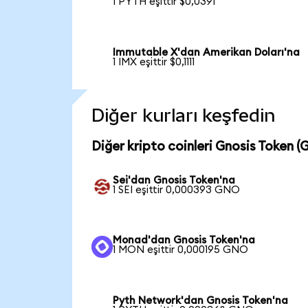
1 PYTH eşittir $0,0391
Immutable X'dan Amerikan Doları'na
1 IMX eşittir $0,1111
Diğer kurları keşfedin
Diğer kripto coinleri Gnosis Token (
Sei'dan Gnosis Token'na
1 SEI eşittir 0,000393 GNO
Monad'dan Gnosis Token'na
1 MON eşittir 0,000195 GNO
Pyth Network'dan Gnosis Token'na