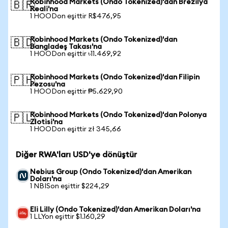
Robinhood Markets (Ondo Tokenized)'dan Brezilya
🇧🇷
Reali'na
1 HOODon eşittir R$476,95
Robinhood Markets (Ondo Tokenized)'dan
🇧🇩
Bangladeş Takası'na
1 HOODon eşittir ৳11.469,92
Robinhood Markets (Ondo Tokenized)'dan Filipin
🇵🇭
Pezosu'na
1 HOODon eşittir ₱5.629,90
Robinhood Markets (Ondo Tokenized)'dan Polonya
🇵🇱
Zlotisi'na
1 HOODon eşittir zł 345,66
Diğer RWA'ları USD'ye dönüştür
Nebius Group (Ondo Tokenized)'dan Amerikan
Doları'na
1 NBISon eşittir $224,29
Eli Lilly (Ondo Tokenized)'dan Amerikan Doları'na
1 LLYon eşittir $1.160,29