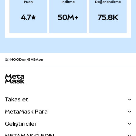
Puan
İndirme
Değerlendirme
4.7
50M+
75.8K
HOODon/BABAon
MetaMask site alt bilgisi
Takas et
Takas İşlemleri
MetaMask Para
Tahmin Et
YENİ
Kripto Al
Geliştiriciler
Perps
YENİ
MetaMask Kart
Dökümantasyon
METAMASK'İ EDİN