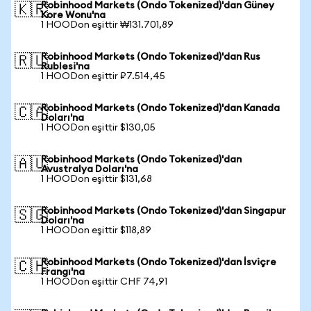
Robinhood Markets (Ondo Tokenized)'dan Güney
🇰🇷
Kore Wonu'na
1 HOODon eşittir ₩131.701,89
Robinhood Markets (Ondo Tokenized)'dan Rus
🇷🇺
Rublesi'na
1 HOODon eşittir ₽7.514,45
Robinhood Markets (Ondo Tokenized)'dan Kanada
🇨🇦
Doları'na
1 HOODon eşittir $130,05
Robinhood Markets (Ondo Tokenized)'dan
🇦🇺
Avustralya Doları'na
1 HOODon eşittir $131,68
Robinhood Markets (Ondo Tokenized)'dan Singapur
🇸🇬
Doları'na
1 HOODon eşittir $118,89
Robinhood Markets (Ondo Tokenized)'dan İsviçre
🇨🇭
Frangı'na
1 HOODon eşittir CHF 74,91