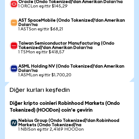
Oracle (Ondo Tokenized)'dan Amerikan Doları'na
1 ORCLon eşittir $145,29
AST SpaceMobile (Ondo Tokenized)'dan Amerikan
Doları'na
1 ASTSon eşittir $68,21
Taiwan Semiconductor Manufacturing (Ondo
Tokenized)'dan Amerikan Doları'na
1 TSMon eşittir $418,57
ASML Holding NV (Ondo Tokenized)'dan Amerikan
Doları'na
1 ASMLon eşittir $1.700,20
Diğer kurları keşfedin
Diğer kripto coinleri Robinhood Markets (Ondo
Tokenized) (HOODon) coin'e çevirin
Nebius Group (Ondo Tokenized)'dan Robinhood
Markets (Ondo Tokenized)'na
1 NBISon eşittir 2,4169 HOODon