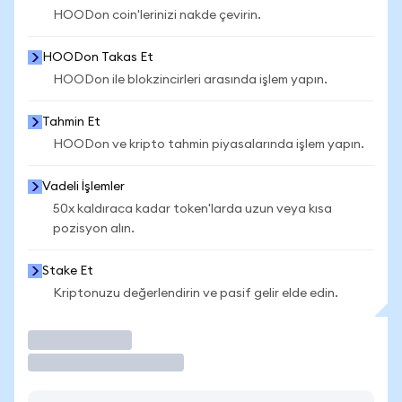
HOODon coin'lerinizi nakde çevirin.
HOODon Takas Et
HOODon ile blokzincirleri arasında işlem yapın.
Tahmin Et
HOODon ve kripto tahmin piyasalarında işlem yapın.
Vadeli İşlemler
50x kaldıraca kadar token'larda uzun veya kısa
pozisyon alın.
Stake Et
Kriptonuzu değerlendirin ve pasif gelir elde edin.
İşlem Yap