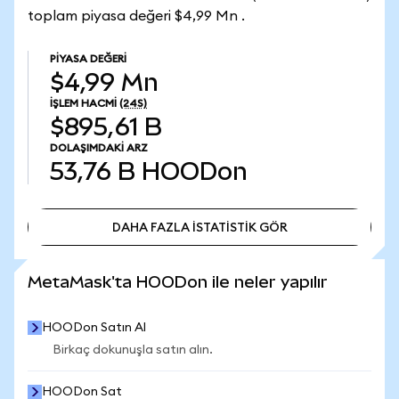
toplam piyasa değeri $4,99 Mn .
PIYASA DEĞERI
$4,99 Mn
İŞLEM HACMI
(24S)
$895,61 B
DOLAŞIMDAKI ARZ
53,76 B
HOODon
DAHA FAZLA İSTATİSTİK GÖR
DAHA FAZLA İSTATİSTİK GÖR
MetaMask'ta HOODon ile neler yapılır
HOODon Satın Al
Birkaç dokunuşla satın alın.
HOODon Sat