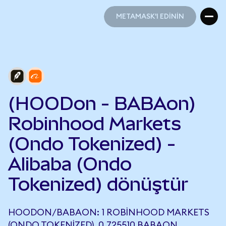
METAMASK'I EDİNİN
METAMASK'I EDİNİN
(HOODon - BABAon)
Robinhood Markets
(Ondo Tokenized) -
Alibaba (Ondo
Tokenized) dönüştür
HOODON/BABAON: 1 ROBINHOOD MARKETS
(ONDO TOKENIZED), 0,725510 BABAON