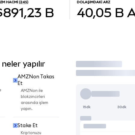
LEM HACMI
(24S)
DOLAŞIMDAKI ARZ
$891,23 B
40,05 B
eler yapılır
İşlem Yap
AMZNon Takas
Et
e
AMZNon ile
blokzincirleri
arasında işlem
15dk
30dk
yapın.
Stake Et
Kriptonuzu