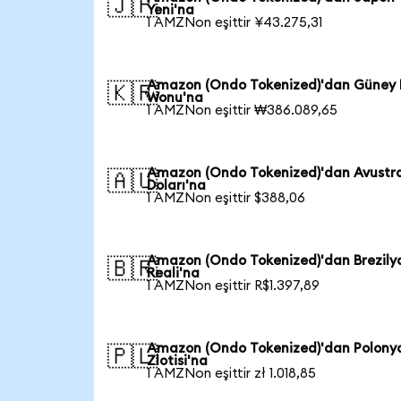
🇯🇵
Yeni'na
1 AMZNon eşittir ¥43.275,31
Amazon (Ondo Tokenized)'dan Güney 
🇰🇷
Wonu'na
1 AMZNon eşittir ₩386.089,65
Amazon (Ondo Tokenized)'dan Avustr
🇦🇺
Doları'na
1 AMZNon eşittir $388,06
Amazon (Ondo Tokenized)'dan Brezily
🇧🇷
Reali'na
1 AMZNon eşittir R$1.397,89
Amazon (Ondo Tokenized)'dan Polony
🇵🇱
Zlotisi'na
1 AMZNon eşittir zł 1.018,85