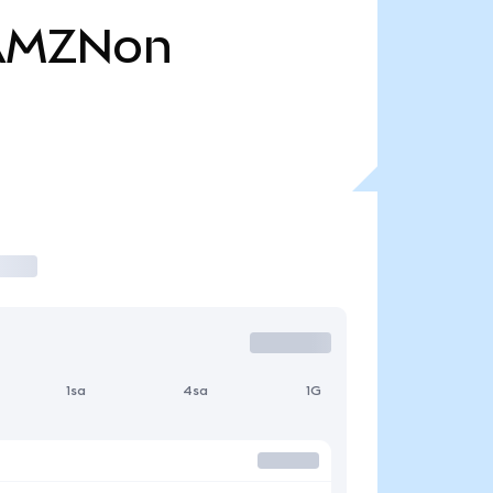
AMZNon
1sa
4sa
1G