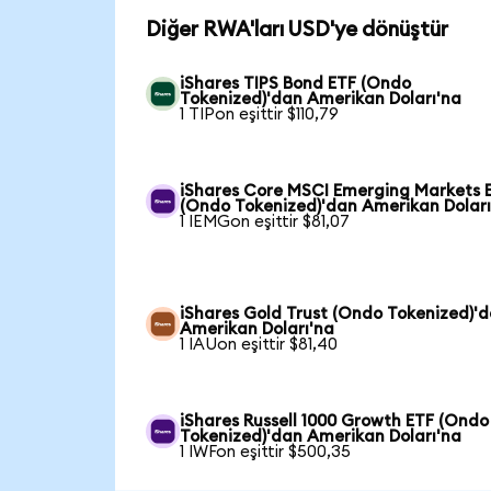
Diğer RWA'ları USD'ye dönüştür
iShares TIPS Bond ETF (Ondo
Tokenized)'dan Amerikan Doları'na
1 TIPon eşittir $110,79
iShares Core MSCI Emerging Markets 
(Ondo Tokenized)'dan Amerikan Doları
1 IEMGon eşittir $81,07
iShares Gold Trust (Ondo Tokenized)'
Amerikan Doları'na
1 IAUon eşittir $81,40
iShares Russell 1000 Growth ETF (Ondo
Tokenized)'dan Amerikan Doları'na
1 IWFon eşittir $500,35