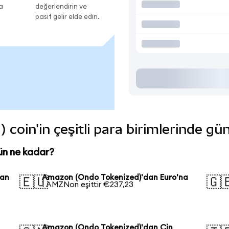
a
değerlendirin ve
pasif gelir elde edin.
oin'in çeşitli para birimlerinde gü
ün ne kadar?
kan
Amazon (Ondo Tokenized)'dan Euro'na
🇪🇺
🇬
1 AMZNon eşittir €237,23
Amazon (Ondo Tokenized)'dan Çin