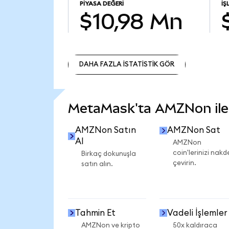
PIYASA DEĞERI
İŞ
$10,98 Mn
DAHA FAZLA İSTATİSTİK GÖR
DAHA FAZLA İSTATİSTİK GÖR
MetaMask'ta AMZNon ile n
AMZNon Satın
AMZNon Sat
Al
AMZNon
coin'lerinizi nakd
Birkaç dokunuşla
çevirin.
satın alın.
Tahmin Et
Vadeli İşlemler
AMZNon ve kripto
50x kaldıraca