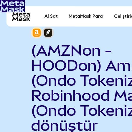
Al Sat
MetaMask Para
Geliştiri
(AMZNon -
HOODon) Am
(Ondo Tokeniz
Robinhood Ma
(Ondo Tokeni
dönüştür