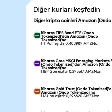
Diğer kurları keşfedin
Diğer kripto coinleri Amazon (Ondo
iShares TIPS Bond ETF (Ondo
Tokenized)'dan Amazon (Ondo
Tokenized)'na
1 TIPon eşittir 0,403989 AMZNon
iShares Core MSCI Emerging Markets 
(Ondo Tokenized)'dan Amazon (Ondo
Tokenized)'na
1 IEMGon eşittir 0,295617 AMZNon
iShares Gold Trust (Ondo Tokenized)'
Amazon (Ondo Tokenized)'na
1 IAUon eşittir 0,296820 AMZNon