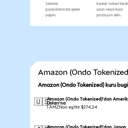
tahmin
kadar token'lard
piyasalarında işlem
uzun veya kısa
yapın.
pozisyon alın.
Amazon (Ondo Tokenized) c
Amazon (Ondo Tokenized) kuru bug
Amazon (Ondo Tokenized)'dan Ameri
🇺🇸
Doları'na
1 AMZNon eşittir $274,24
Amazon (Ondo Tokenized)'dan Japon