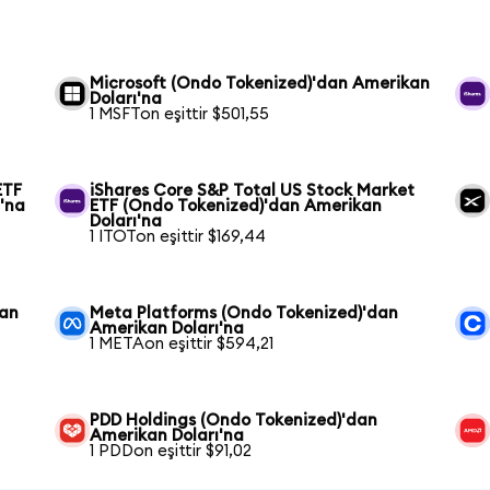
Microsoft (Ondo Tokenized)'dan Amerikan
Doları'na
1 MSFTon eşittir $501,55
ETF
iShares Core S&P Total US Stock Market
'na
ETF (Ondo Tokenized)'dan Amerikan
Doları'na
1 ITOTon eşittir $169,44
dan
Meta Platforms (Ondo Tokenized)'dan
Amerikan Doları'na
1 METAon eşittir $594,21
PDD Holdings (Ondo Tokenized)'dan
Amerikan Doları'na
1 PDDon eşittir $91,02