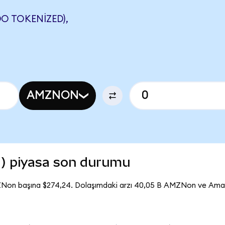
 TOKENIZED),
AMZNON
) piyasa son durumu
ZNon başına $274,24. Dolaşımdaki arzı 40,05 B AMZNon ve Am