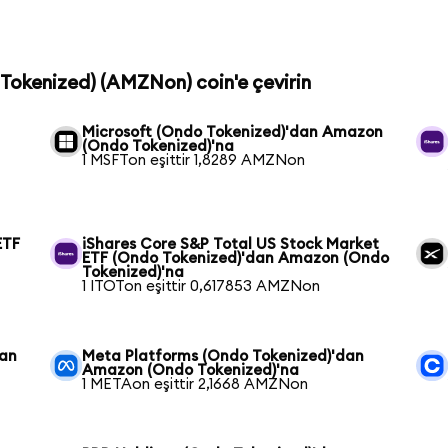
 Tokenized) (AMZNon) coin'e çevirin
Microsoft (Ondo Tokenized)'dan Amazon
(Ondo Tokenized)'na
1 MSFTon eşittir 1,8289 AMZNon
ETF
iShares Core S&P Total US Stock Market
ETF (Ondo Tokenized)'dan Amazon (Ondo
Tokenized)'na
1 ITOTon eşittir 0,617853 AMZNon
dan
Meta Platforms (Ondo Tokenized)'dan
Amazon (Ondo Tokenized)'na
1 METAon eşittir 2,1668 AMZNon