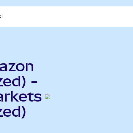
ci
azon
ed) -
rkets
zed)