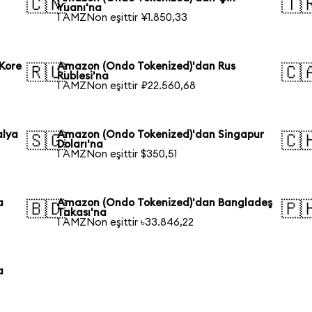
🇨🇳
🇹
Yuanı'na
1 AMZNon eşittir ¥1.850,33
Kore
Amazon (Ondo Tokenized)'dan Rus
🇷🇺
🇨
Rublesi'na
1 AMZNon eşittir ₽22.560,68
alya
Amazon (Ondo Tokenized)'dan Singapur
🇸🇬
🇨
Doları'na
1 AMZNon eşittir $350,51
a
Amazon (Ondo Tokenized)'dan Bangladeş
🇧🇩
🇵
Takası'na
1 AMZNon eşittir ৳33.846,22
a