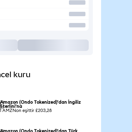
ncel kuru
Amazon (Ondo Tokenized)'dan İngiliz

Sterlini'na
1 AMZNon eşittir £203,28
Amazon (Ondo Tokenized)'dan Türk