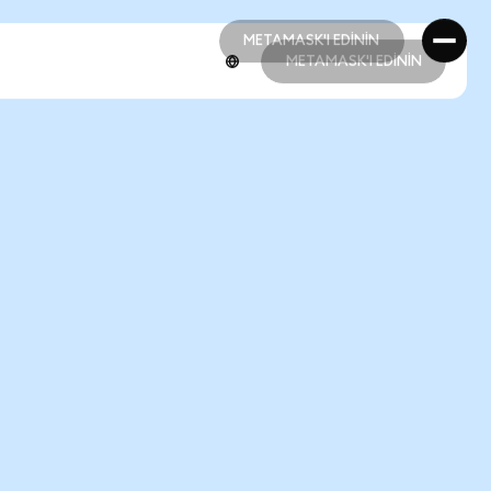
METAMASK'I EDİNİN
METAMASK'I EDİNİN
METAMASK'I EDİNİN
METAMASK'I EDİNİN