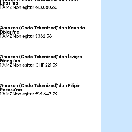

Lirası'na
1 AMZNon eşittir ₺13.080,60
Amazon (Ondo Tokenized)'dan Kanada

Doları'na
1 AMZNon eşittir $382,58
Amazon (Ondo Tokenized)'dan İsviçre

Frangı'na
1 AMZNon eşittir CHF 221,59
Amazon (Ondo Tokenized)'dan Filipin

Pezosu'na
1 AMZNon eşittir ₱16.647,79