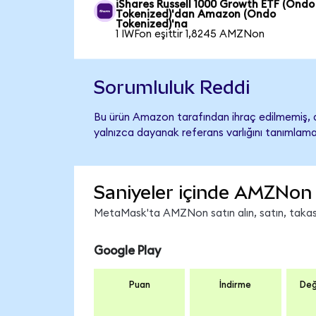
iShares Russell 1000 Growth ETF (Ondo
Tokenized)'dan Amazon (Ondo
Tokenized)'na
1 IWFon eşittir 1,8245 AMZNon
Sorumluluk Reddi
Bu ürün Amazon tarafından ihraç edilmemiş, de
yalnızca dayanak referans varlığını tanımlama
Saniyeler içinde AMZNon 
MetaMask'ta AMZNon satın alın, satın, takas e
Google Play
Puan
İndirme
Değ