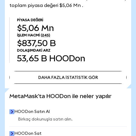
toplam piyasa değeri $5,06 Mn .
PIYASA DEĞERI
$5,06 Mn
İŞLEM HACMI
(24S)
$837,50 B
DOLAŞIMDAKI ARZ
53,65 B
HOODon
DAHA FAZLA İSTATİSTİK GÖR
DAHA FAZLA İSTATİSTİK GÖR
MetaMask'ta HOODon ile neler yapılır
HOODon Satın Al
Birkaç dokunuşla satın alın.
HOODon Sat