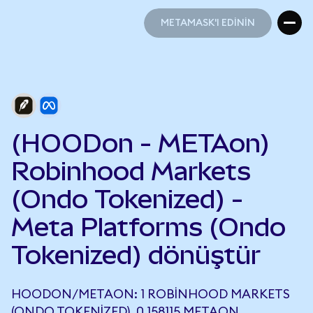
METAMASK'I EDİNİN
METAMASK'I EDİNİN
(HOODon - METAon)
Robinhood Markets
(Ondo Tokenized) -
Meta Platforms (Ondo
Tokenized) dönüştür
HOODON/METAON: 1 ROBINHOOD MARKETS
(ONDO TOKENIZED), 0,158115 METAON