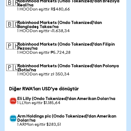
Robinhood Markets (Ondo Tokenized)'dan Brezilya
🇧🇷
Reali'na
1 HOODon eşittir R$480,66
Robinhood Markets (Ondo Tokenized)'dan
🇧🇩
Bangladeş Takası'na
1 HOODon eşittir ৳11.638,34
Robinhood Markets (Ondo Tokenized)'dan Filipin
🇵🇭
Pezosu'na
1 HOODon eşittir ₱5.724,28
Robinhood Markets (Ondo Tokenized)'dan Polonya
🇵🇱
Zlotisi'na
1 HOODon eşittir zł 350,34
Diğer RWA'ları USD'ye dönüştür
Eli Lilly (Ondo Tokenized)'dan Amerikan Doları'na
1 LLYon eşittir $1.185,64
Arm Holdings plc (Ondo Tokenized)'dan Amerikan
Doları'na
1 ARMon eşittir $283,51