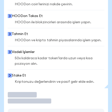
HOODon coin'lerinizi nakde çevirin.
HOODon Takas Et
HOODon ile blokzincirleri arasında işlem yapın.
Tahmin Et
HOODon ve kripto tahmin piyasalarında işlem yapın.
Vadeli İşlemler
50x kaldıraca kadar token'larda uzun veya kısa
pozisyon alın.
Stake Et
Kriptonuzu değerlendirin ve pasif gelir elde edin.
İşlem Yap