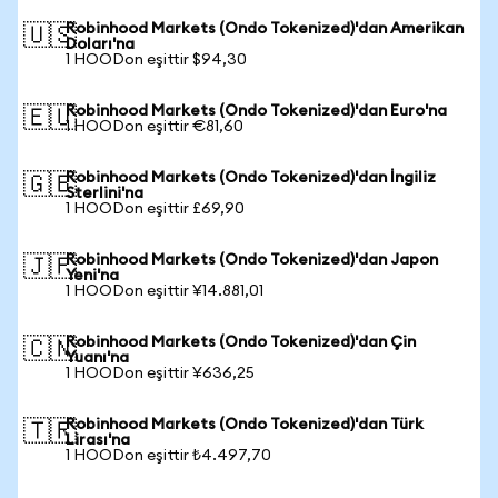
Robinhood Markets (Ondo Tokenized)'dan Amerikan
🇺🇸
Doları'na
1 HOODon eşittir $94,30
Robinhood Markets (Ondo Tokenized)'dan Euro'na
🇪🇺
1 HOODon eşittir €81,60
Robinhood Markets (Ondo Tokenized)'dan İngiliz
🇬🇧
Sterlini'na
1 HOODon eşittir £69,90
Robinhood Markets (Ondo Tokenized)'dan Japon
🇯🇵
Yeni'na
1 HOODon eşittir ¥14.881,01
Robinhood Markets (Ondo Tokenized)'dan Çin
🇨🇳
Yuanı'na
1 HOODon eşittir ¥636,25
Robinhood Markets (Ondo Tokenized)'dan Türk
🇹🇷
Lirası'na
1 HOODon eşittir ₺4.497,70