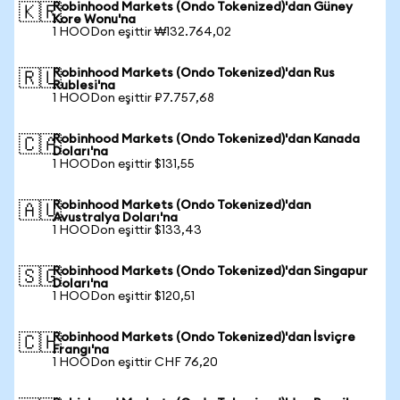
Robinhood Markets (Ondo Tokenized)'dan Güney
🇰🇷
Kore Wonu'na
1 HOODon eşittir ₩132.764,02
Robinhood Markets (Ondo Tokenized)'dan Rus
🇷🇺
Rublesi'na
1 HOODon eşittir ₽7.757,68
Robinhood Markets (Ondo Tokenized)'dan Kanada
🇨🇦
Doları'na
1 HOODon eşittir $131,55
Robinhood Markets (Ondo Tokenized)'dan
🇦🇺
Avustralya Doları'na
1 HOODon eşittir $133,43
Robinhood Markets (Ondo Tokenized)'dan Singapur
🇸🇬
Doları'na
1 HOODon eşittir $120,51
Robinhood Markets (Ondo Tokenized)'dan İsviçre
🇨🇭
Frangı'na
1 HOODon eşittir CHF 76,20