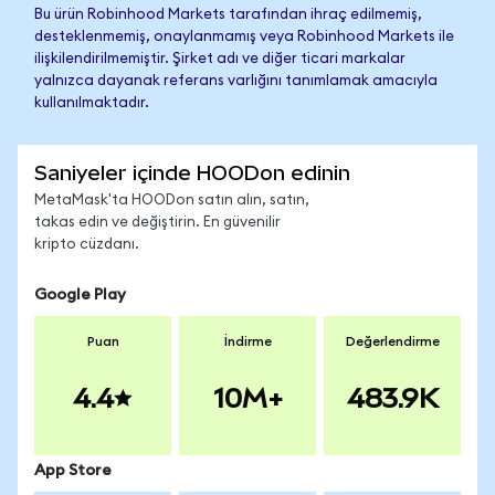
Bu ürün Robinhood Markets tarafından ihraç edilmemiş,
desteklenmemiş, onaylanmamış veya Robinhood Markets ile
ilişkilendirilmemiştir. Şirket adı ve diğer ticari markalar
yalnızca dayanak referans varlığını tanımlamak amacıyla
kullanılmaktadır.
Saniyeler içinde HOODon edinin
MetaMask'ta HOODon satın alın, satın,
takas edin ve değiştirin. En güvenilir
kripto cüzdanı.
Google Play
Puan
İndirme
Değerlendirme
4.4
10M+
483.9K
App Store