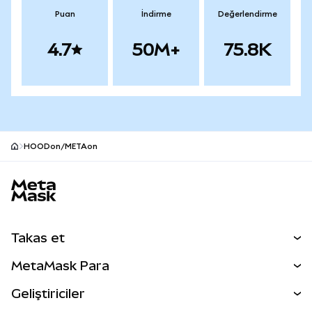
Puan
İndirme
Değerlendirme
4.7
50M+
75.8K
HOODon/METAon
MetaMask site alt bilgisi
Takas et
Takas İşlemleri
MetaMask Para
Tahmin Et
YENİ
Kripto Al
Geliştiriciler
Perps
YENİ
MetaMask Kart
Dökümantasyon