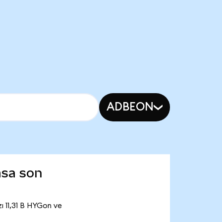
ADBEON
asa son
ı 11,31 B HYGon ve