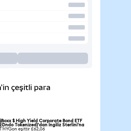
n çeşitli para
iBoxx $ High Yield Corporate Bond ETF

(Ondo Tokenized)'dan İngiliz Sterlini'na
1 HYGon eşittir £62,06