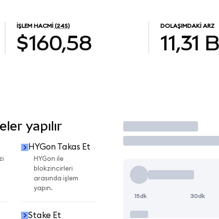
İŞLEM HACMI
(24S)
DOLAŞIMDAKI ARZ
$160,58
11,31 
ler yapılır
İşlem Yap
HYGon Takas Et
zi
HYGon ile
blokzincirleri
arasında işlem
yapın.
15dk
30dk
Stake Et