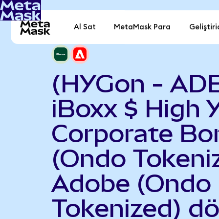
Al Sat
MetaMask Para
Geliştiri
(HYGon - AD
iBoxx $ High Y
Corporate Bo
(Ondo Tokeniz
Adobe (Ondo
Tokenized) d