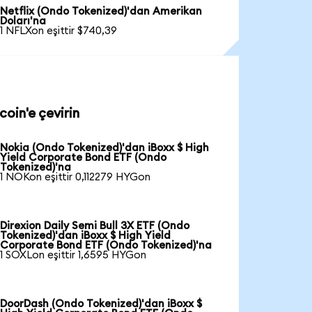
Netflix (Ondo Tokenized)'dan Amerikan
Doları'na
1 NFLXon eşittir $740,39
oin'e çevirin
Nokia (Ondo Tokenized)'dan iBoxx $ High
Yield Corporate Bond ETF (Ondo
Tokenized)'na
1 NOKon eşittir 0,112279 HYGon
Direxion Daily Semi Bull 3X ETF (Ondo
Tokenized)'dan iBoxx $ High Yield
Corporate Bond ETF (Ondo Tokenized)'na
1 SOXLon eşittir 1,6595 HYGon
DoorDash (Ondo Tokenized)'dan iBoxx $