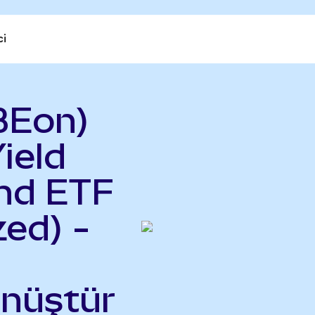
ci
BEon)
ield
nd ETF
ed) -
önüştür