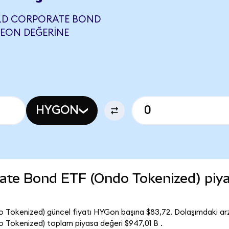
ELD CORPORATE BOND
BEON DEĞERINE
HYGON
rate Bond ETF (Ondo Tokenized) piy
 Tokenized) güncel fiyatı HYGon başına $83,72. Dolaşımdaki arz
 Tokenized) toplam piyasa değeri $947,01 B .