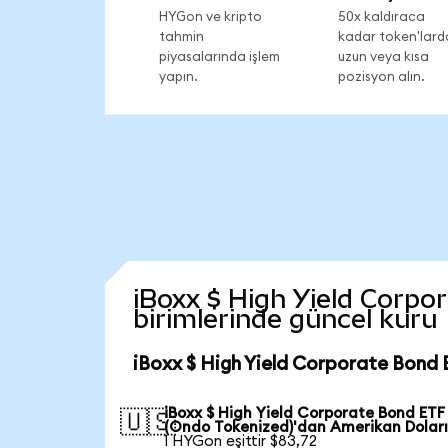
HYGon ve kripto
50x kaldıraca
tahmin
kadar token'lard
piyasalarında işlem
uzun veya kısa
yapın.
pozisyon alın.
iBoxx $ High Yield Corpor
birimlerinde güncel kuru
iBoxx $ High Yield Corporate Bond 
iBoxx $ High Yield Corporate Bond ETF
🇺🇸
(Ondo Tokenized)'dan Amerikan Doları
1 HYGon eşittir $83,72