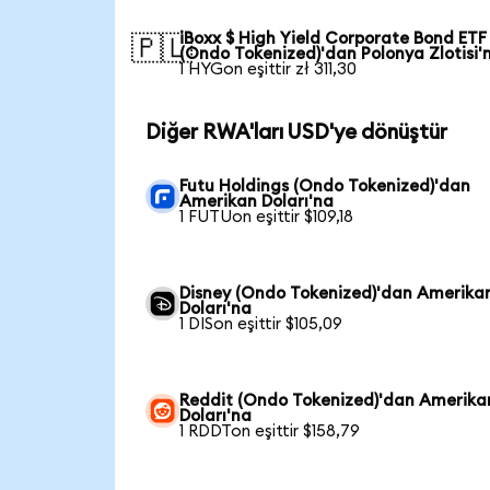
iBoxx $ High Yield Corporate Bond ETF
🇵🇱
(Ondo Tokenized)'dan Polonya Zlotisi'
1 HYGon eşittir zł 311,30
Diğer RWA'ları USD'ye dönüştür
Futu Holdings (Ondo Tokenized)'dan
Amerikan Doları'na
1 FUTUon eşittir $109,18
Disney (Ondo Tokenized)'dan Amerika
Doları'na
1 DISon eşittir $105,09
Reddit (Ondo Tokenized)'dan Amerika
Doları'na
1 RDDTon eşittir $158,79