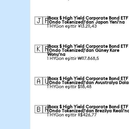
iBoxx $ High Yield Corporate Bond ETF
🇯🇵
(Ondo Tokenized)'dan Japon Yeni'na
1 HYGon eşittir ¥13.211,43
iBoxx $ High Yield Corporate Bond ETF
🇰🇷
(Ondo Tokenized)'dan Güney Kore
Wonu'na
1 HYGon eşittir ₩117.868,5
iBoxx $ High Yield Corporate Bond ETF
🇦🇺
(Ondo Tokenized)'dan Avustralya Dola
1 HYGon eşittir $118,48
iBoxx $ High Yield Corporate Bond ETF
🇧🇷
(Ondo Tokenized)'dan Brezilya Reali'n
1 HYGon eşittir R$426,77