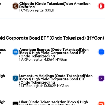
n
Chipotle (Ondo Tokenized)'dan Amerikan
Doları'na
1 CMGon eşittir $33,11
Yield Corporate Bond ETF (Ondo Tokenized) (HYGon) c
Boxx
American Express (Ondo Tokenized)'dan
o
iBoxx $ High Yield Corporate Bond ETF
(Ondo Tokenized)'na
1 AXPon eşittir 4,1064 HYGon
igh
Lumentum Holdings (Ondo Tokenized)'dan
iBoxx $ High Yield Corporate Bond ETF
(Ondo Tokenized)'na
1 LITEon eşittir 10,5829 HYGon
High
Uber (Ondo Tokenized)'dan iBoxx $ High