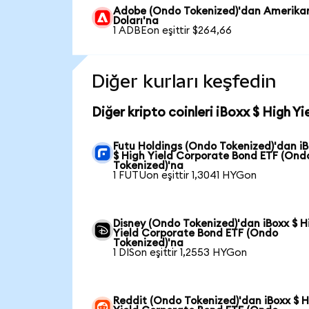
Adobe (Ondo Tokenized)'dan Amerika
Doları'na
1 ADBEon eşittir $264,66
Diğer kurları keşfedin
Diğer kripto coinleri iBoxx $ High 
Futu Holdings (Ondo Tokenized)'dan i
$ High Yield Corporate Bond ETF (Ond
Tokenized)'na
1 FUTUon eşittir 1,3041 HYGon
Disney (Ondo Tokenized)'dan iBoxx $ H
Yield Corporate Bond ETF (Ondo
Tokenized)'na
1 DISon eşittir 1,2553 HYGon
Reddit (Ondo Tokenized)'dan iBoxx $ 