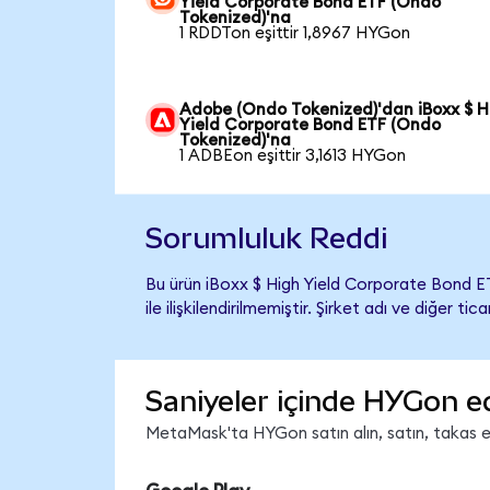
Yield Corporate Bond ETF (Ondo
Tokenized)'na
1 RDDTon eşittir 1,8967 HYGon
Adobe (Ondo Tokenized)'dan iBoxx $ H
Yield Corporate Bond ETF (Ondo
Tokenized)'na
1 ADBEon eşittir 3,1613 HYGon
Sorumluluk Reddi
Bu ürün iBoxx $ High Yield Corporate Bond 
ile ilişkilendirilmemiştir. Şirket adı ve diğer 
Saniyeler içinde HYGon e
MetaMask'ta HYGon satın alın, satın, takas edi