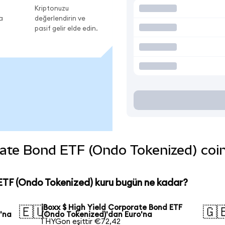
Kriptonuzu
a
değerlendirin ve
pasif gelir elde edin.
ate Bond ETF (Ondo Tokenized) coin'i
ETF (Ondo Tokenized) kuru bugün ne kadar?
iBoxx $ High Yield Corporate Bond ETF
🇪🇺
🇬
'na
(Ondo Tokenized)'dan Euro'na
1 HYGon eşittir €72,42