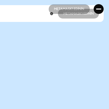
METAMASK'I EDİNİN
METAMASK'I EDİNİN
METAMASK'I EDİNİN
METAMASK'I EDİNİN