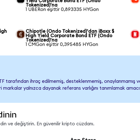
Yield Corporate Bond ETF (Ondo
Tokenized)'na
1 UBERon eşittir 0,893335 HYGon
igh
Chipotle (Ondo Tokenized)'dan iBoxx $
High Yield Corporate Bond ETF (Ondo
Tokenized)'na
1 CMGon eşittir 0,395485 HYGon
ETF tarafından ihraç edilmemiş, desteklenmemiş, onaylanmamış v
ticari markalar yalnızca dayanak referans varlığını tanımlamak amacı
dinin
n ve değiştirin. En güvenilir kripto cüzdanı.