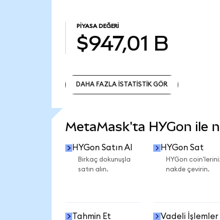
PIYASA DEĞERI
$947,01 B
DAHA FAZLA İSTATİSTİK GÖR
DAHA FAZLA İSTATİSTİK GÖR
MetaMask'ta HYGon ile ne
HYGon Satın Al
HYGon Sat
Birkaç dokunuşla
HYGon coin'lerini
satın alın.
nakde çevirin.
Tahmin Et
Vadeli İşlemler