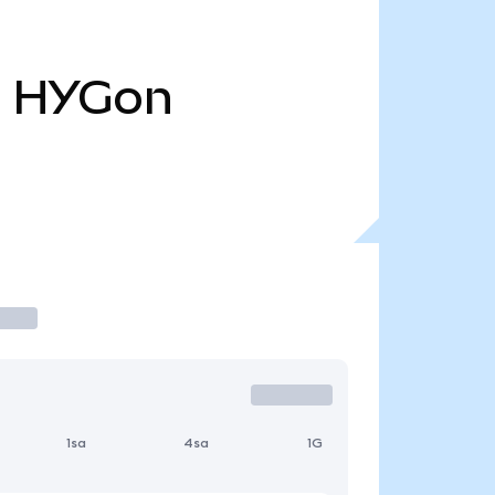
B
HYGon
1sa
4sa
1G