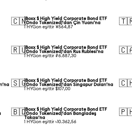
iBoxx $ High Yield Corporate Bond ETF
🇨🇳
🇹
(Ondo Tokenized)'dan Çin Yuanı'na
1 HYGon eşittir ¥564,87
iBoxx $ High Yield Corporate Bond ETF
🇷🇺
🇨
(Ondo Tokenized)'dan Rus Rublesi'na
1 HYGon eşittir ₽6.887,30
iBoxx $ High Yield Corporate Bond ETF
🇸🇬
🇨
rı'na
(Ondo Tokenized)'dan Singapur Doları'na
1 HYGon eşittir $107,00
iBoxx $ High Yield Corporate Bond ETF
🇧🇩
🇵
a
(Ondo Tokenized)'dan Bangladeş
Takası'na
1 HYGon eşittir ৳10.362,56