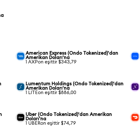
na
American Express (Ondo Tokenized)'dan
Amerikan Doları'na
1 AXPon eşittir $343,79
n
Lumentum Holdings (Ondo Tokenized)'dan
Amerikan Doları'na
1 LITEon eşittir $886,00
n
Uber (Ondo Tokenized)'dan Amerikan
Doları'na
1 UBERon eşittir $74,79