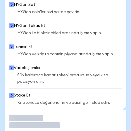
HYGon Sat
HYGon coin'lerinizi nakde çevirin.
HYGon Takas Et
HYGon ile blokzincirleri arasında işlem yapın.
Tahmin Et
HYGon ve kripto tahmin piyasalarında işlem yapın.
Vadeli İşlemler
50x kaldıraca kadar token'larda uzun veya kısa
pozisyon alın.
Stake Et
Kriptonuzu değerlendirin ve pasif gelir elde edin.
İşlem Yap