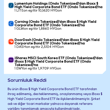
Lumentum Holdings (Ondo Tokenized)'dan iBoxx $
High Yield Corporate Bond ETF (Ondo Tokenized)'na
1 LITEon eşittir 10,1620 HYGon
Corning (Ondo Tokenized)'dan iBoxx $ High Yield
Corporate Bond ETF (Ondo Tokenized)'na
1 GLWon eşittir 1,8860 HYGon
DoorDash (Ondo Tokenized)'dan iBoxx $ High Yield
Corporate Bond ETF (Ondo Tokenized)'na
1 DASHon eşittir 2,5104 HYGon
iShares MSCI South Korea ETF (Ondo Tokenized)'dan
iBoxx $ High Yield Corporate Bond ETF (Ondo
Tokenized)'na
1 EWYon eşittir 1,9709 HYGon
Sorumluluk Reddi
Bu ürün iBoxx $ High Yield Corporate Bond ETF tarafından
ihraç edilmemiş, desteklenmemiş, onaylanmamış veya iBoxx $
High Yield Corporate Bond ETF ile ilişkilendirilmemiştir. Şirket
adı ve diğer ticari markalar yalnızca dayanak referans
varlığını tanımlamak amacıyla kullanılmaktadır.