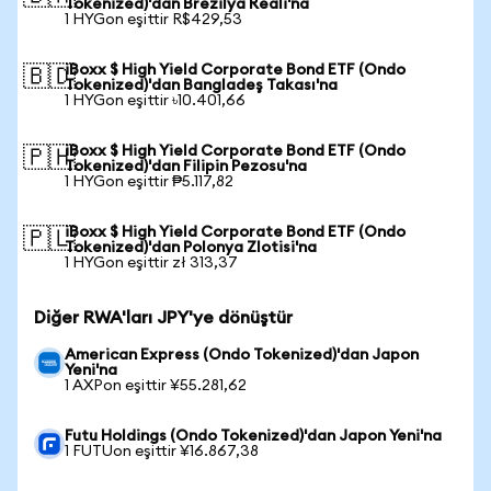
Tokenized)'dan Brezilya Reali'na
1 HYGon eşittir R$429,53
iBoxx $ High Yield Corporate Bond ETF (Ondo
🇧🇩
Tokenized)'dan Bangladeş Takası'na
1 HYGon eşittir ৳10.401,66
iBoxx $ High Yield Corporate Bond ETF (Ondo
🇵🇭
Tokenized)'dan Filipin Pezosu'na
1 HYGon eşittir ₱5.117,82
iBoxx $ High Yield Corporate Bond ETF (Ondo
🇵🇱
Tokenized)'dan Polonya Zlotisi'na
1 HYGon eşittir zł 313,37
Diğer RWA'ları JPY'ye dönüştür
American Express (Ondo Tokenized)'dan Japon
Yeni'na
1 AXPon eşittir ¥55.281,62
Futu Holdings (Ondo Tokenized)'dan Japon Yeni'na
1 FUTUon eşittir ¥16.867,38