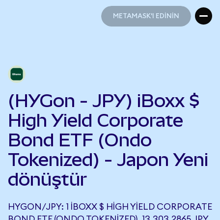
METAMASK'I EDİNİN
METAMASK'I EDİNİN
(HYGon - JPY) iBoxx $
High Yield Corporate
Bond ETF (Ondo
Tokenized) - Japon Yeni
dönüştür
HYGON/JPY: 1 IBOXX $ HIGH YIELD CORPORATE
BOND ETF (ONDO TOKENIZED), 13.303,2865 JPY