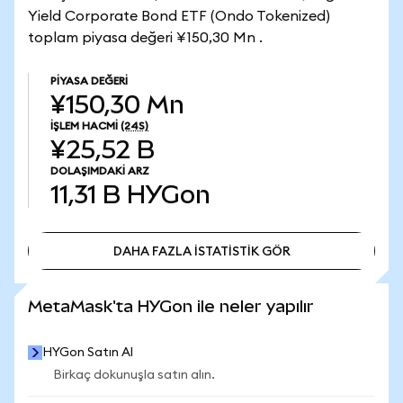
Yield Corporate Bond ETF (Ondo Tokenized)
toplam piyasa değeri ¥150,30 Mn .
PIYASA DEĞERI
¥150,30 Mn
İŞLEM HACMI
(24S)
¥25,52 B
DOLAŞIMDAKI ARZ
11,31 B
HYGon
DAHA FAZLA İSTATİSTİK GÖR
DAHA FAZLA İSTATİSTİK GÖR
MetaMask'ta HYGon ile neler yapılır
HYGon Satın Al
Birkaç dokunuşla satın alın.