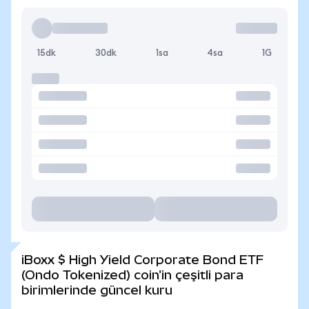
15dk
30dk
1sa
4sa
1G
iBoxx $ High Yield Corporate Bond ETF
(Ondo Tokenized) coin'in çeşitli para
birimlerinde güncel kuru