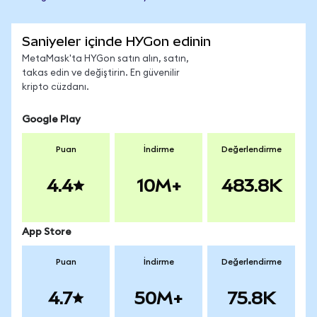
Saniyeler içinde HYGon edinin
MetaMask'ta HYGon satın alın, satın,
takas edin ve değiştirin. En güvenilir
kripto cüzdanı.
Google Play
Puan
İndirme
Değerlendirme
4.4
10M+
483.8K
App Store
Puan
İndirme
Değerlendirme
4.7
50M+
75.8K