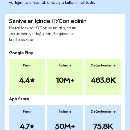
varlığını tanımlamak amacıyla kullanılmaktadır.
Saniyeler içinde HYGon edinin
MetaMask'ta HYGon satın alın, satın,
takas edin ve değiştirin. En güvenilir
kripto cüzdanı.
Google Play
Puan
İndirme
Değerlendirme
4.4
10M+
483.8K
App Store
Puan
İndirme
Değerlendirme
4.7
50M+
75.8K