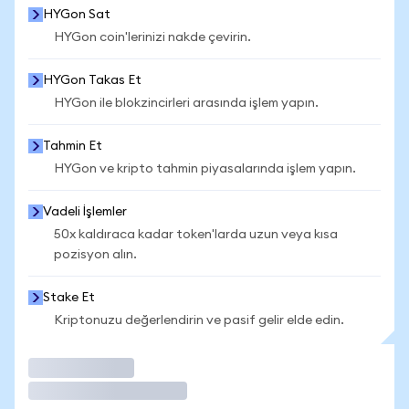
HYGon Sat
HYGon coin'lerinizi nakde çevirin.
HYGon Takas Et
HYGon ile blokzincirleri arasında işlem yapın.
Tahmin Et
HYGon ve kripto tahmin piyasalarında işlem yapın.
Vadeli İşlemler
50x kaldıraca kadar token'larda uzun veya kısa
pozisyon alın.
Stake Et
Kriptonuzu değerlendirin ve pasif gelir elde edin.
İşlem Yap