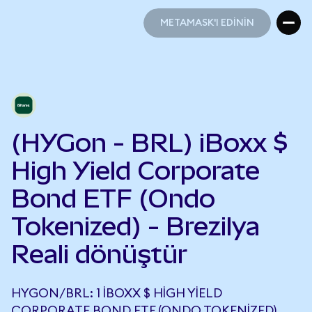
METAMASK'I EDİNİN
METAMASK'I EDİNİN
(HYGon - BRL) iBoxx $
High Yield Corporate
Bond ETF (Ondo
Tokenized) - Brezilya
Reali dönüştür
HYGON/BRL: 1 IBOXX $ HIGH YIELD
CORPORATE BOND ETF (ONDO TOKENIZED),