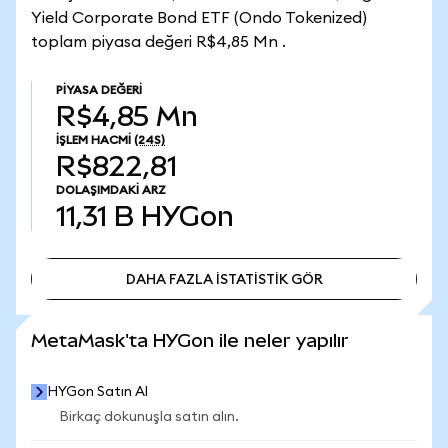
Yield Corporate Bond ETF (Ondo Tokenized)
toplam piyasa değeri R$4,85 Mn .
PIYASA DEĞERI
R$4,85 Mn
İŞLEM HACMI
(24S)
R$822,81
DOLAŞIMDAKI ARZ
11,31 B
HYGon
DAHA FAZLA İSTATİSTİK GÖR
DAHA FAZLA İSTATİSTİK GÖR
MetaMask'ta HYGon ile neler yapılır
HYGon Satın Al
Birkaç dokunuşla satın alın.