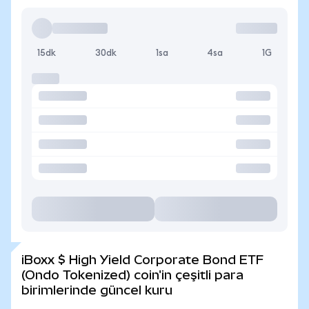
15dk
30dk
1sa
4sa
1G
iBoxx $ High Yield Corporate Bond ETF
(Ondo Tokenized) coin'in çeşitli para
birimlerinde güncel kuru