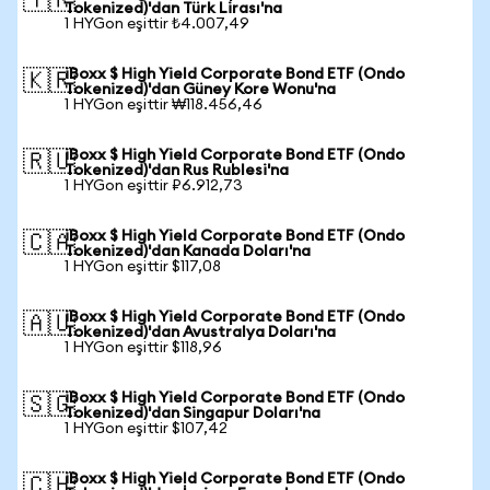
🇹🇷
Tokenized)'dan Türk Lirası'na
1 HYGon eşittir ₺4.007,49
iBoxx $ High Yield Corporate Bond ETF (Ondo
🇰🇷
Tokenized)'dan Güney Kore Wonu'na
1 HYGon eşittir ₩118.456,46
iBoxx $ High Yield Corporate Bond ETF (Ondo
🇷🇺
Tokenized)'dan Rus Rublesi'na
1 HYGon eşittir ₽6.912,73
iBoxx $ High Yield Corporate Bond ETF (Ondo
🇨🇦
Tokenized)'dan Kanada Doları'na
1 HYGon eşittir $117,08
iBoxx $ High Yield Corporate Bond ETF (Ondo
🇦🇺
Tokenized)'dan Avustralya Doları'na
1 HYGon eşittir $118,96
iBoxx $ High Yield Corporate Bond ETF (Ondo
🇸🇬
Tokenized)'dan Singapur Doları'na
1 HYGon eşittir $107,42
iBoxx $ High Yield Corporate Bond ETF (Ondo
🇨🇭