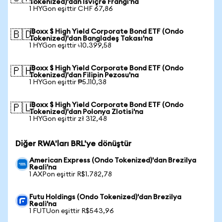
Tokenized)'dan İsviçre Frangı'na
1 HYGon eşittir CHF 67,86
iBoxx $ High Yield Corporate Bond ETF (Ondo
🇧🇩
Tokenized)'dan Bangladeş Takası'na
1 HYGon eşittir ৳10.399,58
iBoxx $ High Yield Corporate Bond ETF (Ondo
🇵🇭
Tokenized)'dan Filipin Pezosu'na
1 HYGon eşittir ₱5.110,38
iBoxx $ High Yield Corporate Bond ETF (Ondo
🇵🇱
Tokenized)'dan Polonya Zlotisi'na
1 HYGon eşittir zł 312,48
Diğer RWA'ları BRL'ye dönüştür
American Express (Ondo Tokenized)'dan Brezilya
Reali'na
1 AXPon eşittir R$1.782,78
Futu Holdings (Ondo Tokenized)'dan Brezilya
Reali'na
1 FUTUon eşittir R$543,96