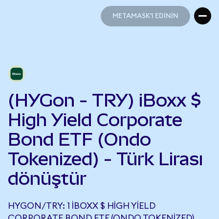
METAMASK'I EDİNİN
METAMASK'I EDİNİN
(HYGon - TRY) iBoxx $
High Yield Corporate
Bond ETF (Ondo
Tokenized) - Türk Lirası
dönüştür
HYGON/TRY: 1 IBOXX $ HIGH YIELD
CORPORATE BOND ETF (ONDO TOKENIZED),