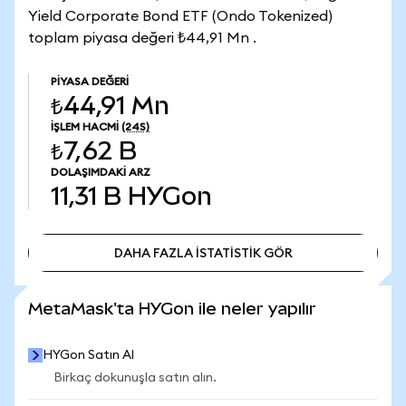
Yield Corporate Bond ETF (Ondo Tokenized)
toplam piyasa değeri ₺44,91 Mn .
PIYASA DEĞERI
₺44,91 Mn
İŞLEM HACMI
(24S)
₺7,62 B
DOLAŞIMDAKI ARZ
11,31 B
HYGon
DAHA FAZLA İSTATİSTİK GÖR
DAHA FAZLA İSTATİSTİK GÖR
MetaMask'ta HYGon ile neler yapılır
HYGon Satın Al
Birkaç dokunuşla satın alın.