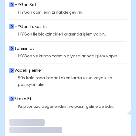
HYGon Sat
HYGon coin'lerinizi nakde çevirin.
HYGon Takas Et
HYGon ile blokzincirleri arasında işlem yapın.
Tahmin Et
HYGon ve kripto tahmin piyasalarında işlem yapın.
Vadeli İşlemler
50x kaldıraca kadar token'larda uzun veya kısa
pozisyon alın.
Stake Et
Kriptonuzu değerlendirin ve pasif gelir elde edin.
İşlem Yap