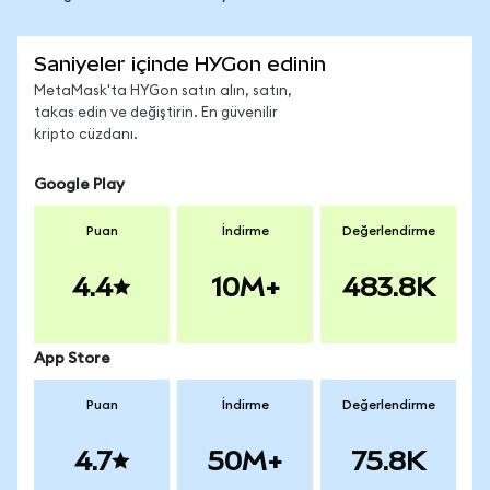
Saniyeler içinde HYGon edinin
MetaMask'ta HYGon satın alın, satın,
takas edin ve değiştirin. En güvenilir
kripto cüzdanı.
Google Play
Puan
İndirme
Değerlendirme
4.4
10M+
483.8K
App Store
Puan
İndirme
Değerlendirme
4.7
50M+
75.8K