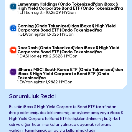
Lumentum Holdings (Ondo Tokenized)'dan iBoxx $
High Yield Corporate Bond ETF (Ondo Tokenized)'na
1 LITEon eşittir 10,2509 HYGon
Corning (Ondo Tokenized)'dan iBoxx $ High Yield
Corporate Bond ETF (Ondo Tokenized)'na
1 GLWon eşittir 1,9025 HYGon
DoorDash (Ondo Tokenized)'dan iBoxx $ High Yield
Corporate Bond ETF (Ondo Tokenized)'na
1 DASHon eşittir 2,5323 HYGon
iShares MSCI South Korea ETF (Ondo Tokenized)'dan
iBoxx $ High Yield Corporate Bond ETF (Ondo
Tokenized)'na
1 EWYon eşittir 1,9882 HYGon
Sorumluluk Reddi
Bu ürün iBoxx $ High Yield Corporate Bond ETF tarafından
ihraç edilmemiş, desteklenmemiş, onaylanmamış veya iBoxx $
High Yield Corporate Bond ETF ile ilişkilendirilmemiştir. Şirket
adı ve diğer ticari markalar yalnızca dayanak referans
varlığını tanımlamak amacıyla kullanılmaktadır.