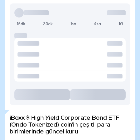
15dk
30dk
1sa
4sa
1G
iBoxx $ High Yield Corporate Bond ETF
(Ondo Tokenized) coin'in çeşitli para
birimlerinde güncel kuru