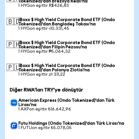
Tokenized)'dan Brezilya Reali'na
1 HYGon eşittir R$426,83
iBoxx $ High Yield Corporate Bond ETF (Ondo
🇧🇩
Tokenized)'dan Bangladeş Takası'na
1 HYGon eşittir ৳10.331,45
iBoxx $ High Yield Corporate Bond ETF (Ondo
🇵🇭
Tokenized)'dan Filipin Pezosu'na
1 HYGon eşittir ₱5.064,32
iBoxx $ High Yield Corporate Bond ETF (Ondo
🇵🇱
Tokenized)'dan Polonya Zlotisi'na
1 HYGon eşittir zł 311,22
Diğer RWA'ları TRY'ye dönüştür
American Express (Ondo Tokenized)'dan Türk
Lirası'na
1 AXPon eşittir ₺16.642,96
Futu Holdings (Ondo Tokenized)'dan Türk Lirası'na
1 FUTUon eşittir ₺5.078,05