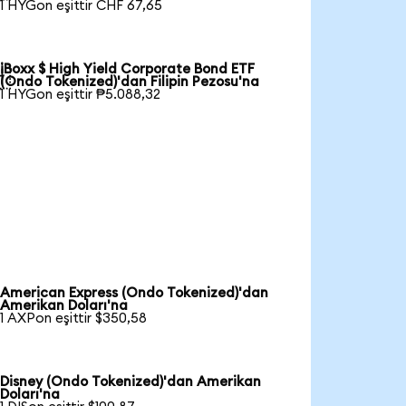
1 HYGon eşittir CHF 67,65
iBoxx $ High Yield Corporate Bond ETF

(Ondo Tokenized)'dan Filipin Pezosu'na
1 HYGon eşittir ₱5.088,32
American Express (Ondo Tokenized)'dan
Amerikan Doları'na
1 AXPon eşittir $350,58
Disney (Ondo Tokenized)'dan Amerikan
Doları'na