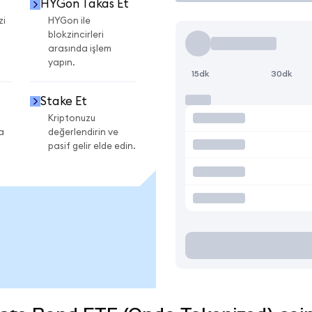
HYGon Takas Et
zi
HYGon ile
blokzincirleri
arasında işlem
yapın.
15dk
30dk
Stake Et
Kriptonuzu
a
değerlendirin ve
pasif gelir elde edin.