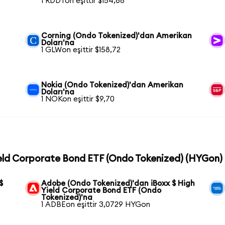
1 RDDTon eşittir $154,68
Corning (Ondo Tokenized)'dan Amerikan
Doları'na
1 GLWon eşittir $158,72
Nokia (Ondo Tokenized)'dan Amerikan
Doları'na
1 NOKon eşittir $9,70
Yield Corporate Bond ETF (Ondo Tokenized) (HYGon) c
$
Adobe (Ondo Tokenized)'dan iBoxx $ High
Yield Corporate Bond ETF (Ondo
Tokenized)'na
1 ADBEon eşittir 3,0729 HYGon