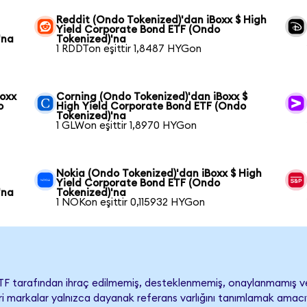
Reddit (Ondo Tokenized)'dan iBoxx $ High
Yield Corporate Bond ETF (Ondo
'na
Tokenized)'na
1 RDDTon eşittir 1,8487 HYGon
Boxx
Corning (Ondo Tokenized)'dan iBoxx $
o
High Yield Corporate Bond ETF (Ondo
Tokenized)'na
1 GLWon eşittir 1,8970 HYGon
Nokia (Ondo Tokenized)'dan iBoxx $ High
Yield Corporate Bond ETF (Ondo
'na
Tokenized)'na
1 NOKon eşittir 0,115932 HYGon
ETF tarafından ihraç edilmemiş, desteklenmemiş, onaylanmamış v
ticari markalar yalnızca dayanak referans varlığını tanımlamak amacı