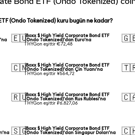
ate Bond ETF (Ondo Tokenized) coin'i
ETF (Ondo Tokenized) kuru bugün ne kadar?
iBoxx $ High Yield Corporate Bond ETF
🇪🇺
🇬
'na
(Ondo Tokenized)'dan Euro'na
1 HYGon eşittir €72,48
iBoxx $ High Yield Corporate Bond ETF
🇨🇳
🇹
(Ondo Tokenized)'dan Çin Yuanı'na
1 HYGon eşittir ¥564,72
iBoxx $ High Yield Corporate Bond ETF
🇷🇺
🇨
(Ondo Tokenized)'dan Rus Rublesi'na
1 HYGon eşittir ₽6.827,06
iBoxx $ High Yield Corporate Bond ETF
🇸🇬
🇨
rı'na
(Ondo Tokenized)'dan Singapur Doları'na