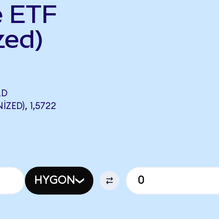
e ETF
zed)
LD
ED), 1,5722
HYGON