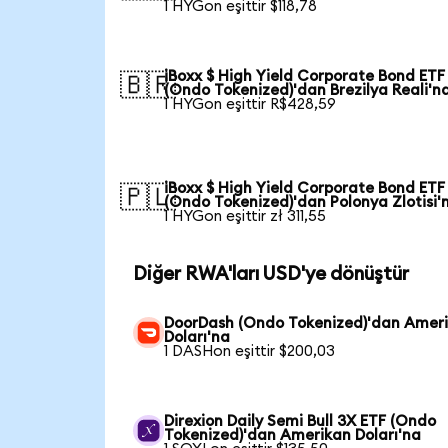
1 HYGon eşittir $118,78
iBoxx $ High Yield Corporate Bond ETF
🇧🇷
(Ondo Tokenized)'dan Brezilya Reali'n
1 HYGon eşittir R$428,59
iBoxx $ High Yield Corporate Bond ETF
🇵🇱
(Ondo Tokenized)'dan Polonya Zlotisi'
1 HYGon eşittir zł 311,55
Diğer RWA'ları USD'ye dönüştür
DoorDash (Ondo Tokenized)'dan Amer
Doları'na
1 DASHon eşittir $200,03
Direxion Daily Semi Bull 3X ETF (Ondo
Tokenized)'dan Amerikan Doları'na