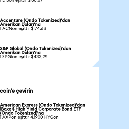
1 DISon eşittir $100,87
Accenture (Ondo Tokenized)'dan
Amerikan Doları'na
1 ACNon eşittir $174,68
S&P Global (Ondo Tokenized)'dan
Amerikan Doları'na
1 SPGIon eşittir $433,29
oin'e çevirin
American Express (Ondo Tokenized)'dan
iBoxx $ High Yield Corporate Bond ETF
(Ondo Tokenized)'na
1 AXPon eşittir 4,1900 HYGon