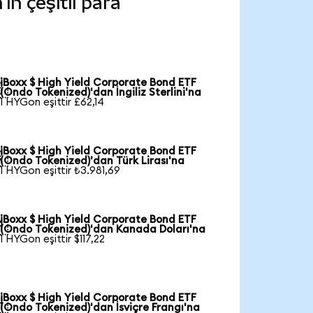
n çeşitli para
iBoxx $ High Yield Corporate Bond ETF

(Ondo Tokenized)'dan İngiliz Sterlini'na
1 HYGon eşittir £62,14
iBoxx $ High Yield Corporate Bond ETF

(Ondo Tokenized)'dan Türk Lirası'na
1 HYGon eşittir ₺3.981,69
iBoxx $ High Yield Corporate Bond ETF

(Ondo Tokenized)'dan Kanada Doları'na
1 HYGon eşittir $117,22
iBoxx $ High Yield Corporate Bond ETF

(Ondo Tokenized)'dan İsviçre Frangı'na