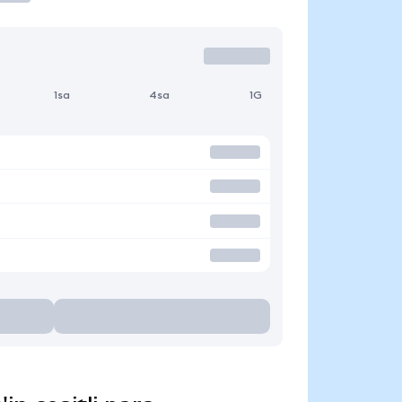
1sa
4sa
1G