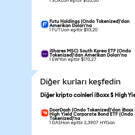
1 SOXLon eşittir $135,50
Futu Holdings (Ondo Tokenized)'dan
Amerikan Doları'na
1 FUTUon eşittir $113,20
iShares MSCI South Korea ETF (Ondo
Tokenized)'dan Amerikan Doları'na
1 EWYon eşittir $170,27
Diğer kurları keşfedin
Diğer kripto coinleri iBoxx $ High 
DoorDash (Ondo Tokenized)'dan iBoxx 
High Yield Corporate Bond ETF (Ondo
Tokenized)'na
1 DASHon eşittir 2,3907 HYGon