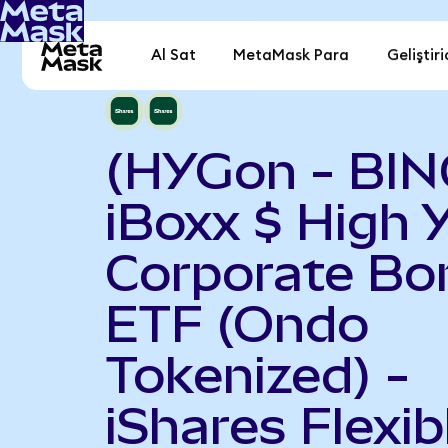
Al Sat
MetaMask Para
Geliştiri
(HYGon - BIN
iBoxx $ High Y
Corporate Bo
ETF (Ondo
Tokenized) -
iShares Flexib