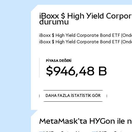
iBoxx $ High Yield Corpo
durumu
iBoxx $ High Yield Corporate Bond ETF (Ondo
iBoxx $ High Yield Corporate Bond ETF (Ond
PIYASA DEĞERI
$946,48 B
DAHA FAZLA İSTATİSTİK GÖR
DAHA FAZLA İSTATİSTİK GÖR
MetaMask'ta HYGon ile ne