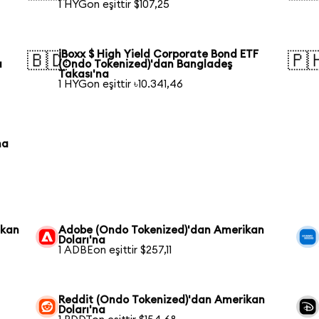
1 HYGon eşittir $107,25
iBoxx $ High Yield Corporate Bond ETF
🇧🇩
🇵
a
(Ondo Tokenized)'dan Bangladeş
Takası'na
1 HYGon eşittir ৳10.341,46
na
ikan
Adobe (Ondo Tokenized)'dan Amerikan
Doları'na
1 ADBEon eşittir $257,11
Reddit (Ondo Tokenized)'dan Amerikan
Doları'na