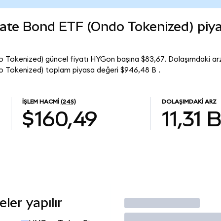
rate Bond ETF (Ondo Tokenized) piy
 Tokenized) güncel fiyatı HYGon başına $83,67. Dolaşımdaki arz
o Tokenized) toplam piyasa değeri $946,48 B .
İŞLEM HACMI
(24S)
DOLAŞIMDAKI ARZ
$160,49
11,31 
ler yapılır
İşlem Yap