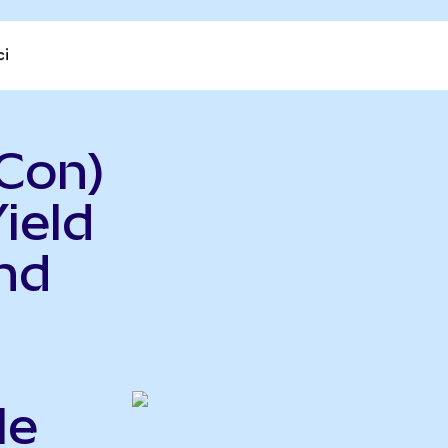
ci
Con)
ield
nd
le