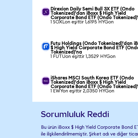
Direxion Daily Semi Bull 3X ETF (Ondo
Tokenized)'dan iBoxx $ High Yield
Corporate Bond ETF (Ondo Tokenized)
1 SOXLon eşittir 1,6195 HYGon
Futu Holdings (Ondo Tokenized)'dan i
$ High Yield Corporate Bond ETF (Ond
Tokenized)'na
1 FUTUon eşittir 1,3529 HYGon
iShares MSCI South Korea ETF (Ondo
Tokenized)'dan iBoxx $ High Yield
Corporate Bond ETF (Ondo Tokenized)
1 EWYon eşittir 2,0350 HYGon
Sorumluluk Reddi
Bu ürün iBoxx $ High Yield Corporate Bond 
ile ilişkilendirilmemiştir. Şirket adı ve diğer 