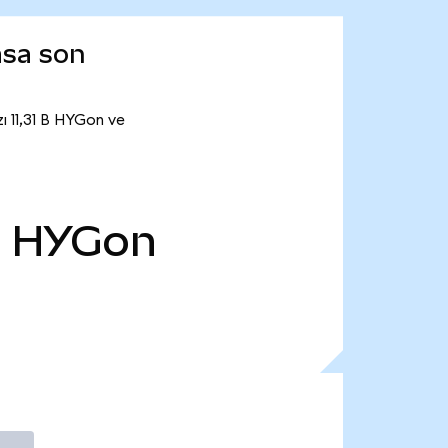
asa son
ı 11,31 B HYGon ve
B
HYGon