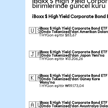
iBoxx $ High Yield Corpor
birimlerinde güncel kuru
iBoxx $ High Yield Corporate Bond 
iBoxx $ High Yield Corporate Bond ETF
🇺🇸
(Ondo Tokenized)'dan Amerikan Doları
1 HYGon eşittir $83,67
iBoxx $ High Yield Corporate Bond ETF
🇯🇵
(Ondo Tokenized)'dan Japon Yeni'na
1 HYGon eşittir ¥13.206,26
iBoxx $ High Yield Corporate Bond ETF
🇰🇷
(Ondo Tokenized)'dan Güney Kore
Wonu'na
1 HYGon eşittir ₩119.173,04
iBoxx $ High Yield Corporate Bond ETF
🇦🇺
(Ondo Tokenized)'dan Avustralya Dola