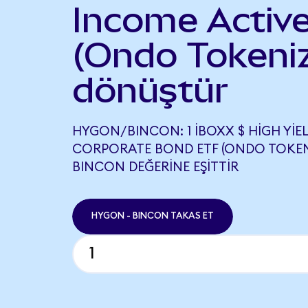
Income Activ
(Ondo Tokeni
dönüştür
HYGON/BINCON: 1 IBOXX $ HIGH YIE
CORPORATE BOND ETF (ONDO TOKENIZ
BINCON DEĞERINE EŞITTIR
HYGON - BINCON TAKAS ET