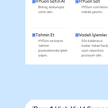
HYGon Satın Al
HYGon Sat
Birkaç dokunuşla
HYGon coin'lerini
satın alın.
nakde çevirin.
Tahmin Et
Vadeli İşlemler
HYGon ve kripto
50x kaldıraca
tahmin
kadar token'lard
piyasalarında işlem
uzun veya kısa
yapın.
pozisyon alın.