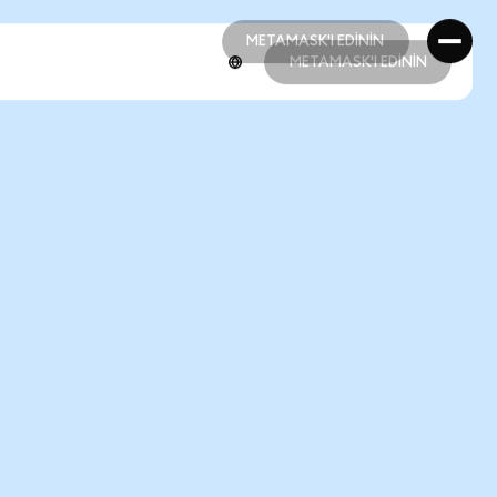
METAMASK'I EDİNİN
METAMASK'I EDİNİN
METAMASK'I EDİNİN
METAMASK'I EDİNİN