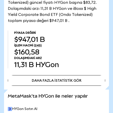
Tokenized) güncel fiyatı HYGon başına $83,72.
Dolaşımdaki arzı 11,31 B HYGon ve iBoxx $ High
Yield Corporate Bond ETF (Ondo Tokenized)
toplam piyasa değeri $947,01 B .
PIYASA DEĞERI
$947,01 B
İŞLEM HACMI
(24S)
$160,58
DOLAŞIMDAKI ARZ
11,31 B
HYGon
DAHA FAZLA İSTATİSTİK GÖR
DAHA FAZLA İSTATİSTİK GÖR
MetaMask'ta HYGon ile neler yapılır
HYGon Satın Al