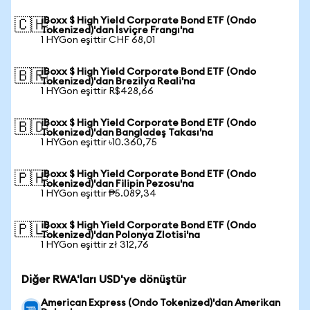
iBoxx $ High Yield Corporate Bond ETF (Ondo
🇨🇭
Tokenized)'dan İsviçre Frangı'na
1 HYGon eşittir CHF 68,01
iBoxx $ High Yield Corporate Bond ETF (Ondo
🇧🇷
Tokenized)'dan Brezilya Reali'na
1 HYGon eşittir R$428,66
iBoxx $ High Yield Corporate Bond ETF (Ondo
🇧🇩
Tokenized)'dan Bangladeş Takası'na
1 HYGon eşittir ৳10.360,75
iBoxx $ High Yield Corporate Bond ETF (Ondo
🇵🇭
Tokenized)'dan Filipin Pezosu'na
1 HYGon eşittir ₱5.089,34
iBoxx $ High Yield Corporate Bond ETF (Ondo
🇵🇱
Tokenized)'dan Polonya Zlotisi'na
1 HYGon eşittir zł 312,76
Diğer RWA'ları USD'ye dönüştür
American Express (Ondo Tokenized)'dan Amerikan