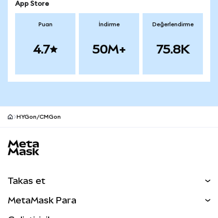
App Store
Puan
İndirme
Değerlendirme
4.7
50M+
75.8K
HYGon/CMGon
MetaMask site alt bilgisi
Takas et
Takas İşlemleri
MetaMask Para
Tahmin Et
YENİ
Kripto Al