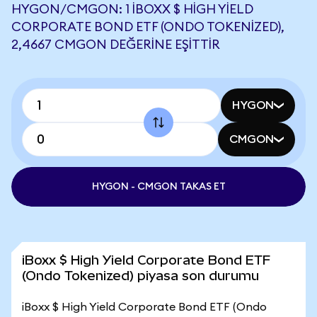
HYGON/CMGON: 1 IBOXX $ HIGH YIELD
CORPORATE BOND ETF (ONDO TOKENIZED),
2,4667 CMGON DEĞERINE EŞITTIR
HYGON
CMGON
HYGON - CMGON TAKAS ET
iBoxx $ High Yield Corporate Bond ETF
(Ondo Tokenized) piyasa son durumu
iBoxx $ High Yield Corporate Bond ETF (Ondo