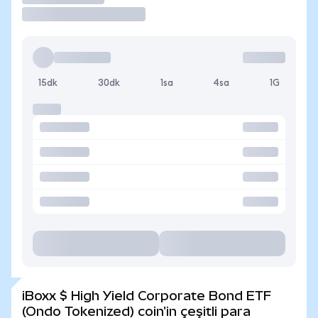
15dk
30dk
1sa
4sa
1G
iBoxx $ High Yield Corporate Bond ETF
(Ondo Tokenized) coin'in çeşitli para