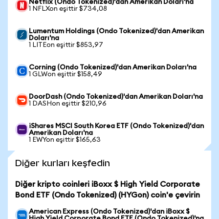
Netflix (Ondo Tokenized)'dan Amerikan Doları'na
1 NFLXon eşittir $734,08
Lumentum Holdings (Ondo Tokenized)'dan Amerikan
Doları'na
1 LITEon eşittir $853,97
Corning (Ondo Tokenized)'dan Amerikan Doları'na
1 GLWon eşittir $158,49
DoorDash (Ondo Tokenized)'dan Amerikan Doları'na
1 DASHon eşittir $210,96
iShares MSCI South Korea ETF (Ondo Tokenized)'dan
Amerikan Doları'na
1 EWYon eşittir $165,63
Diğer kurları keşfedin
Diğer kripto coinleri iBoxx $ High Yield Corporate
Bond ETF (Ondo Tokenized) (HYGon) coin'e çevirin
American Express (Ondo Tokenized)'dan iBoxx $
High Yield Corporate Bond ETF (Ondo Tokenized)'na