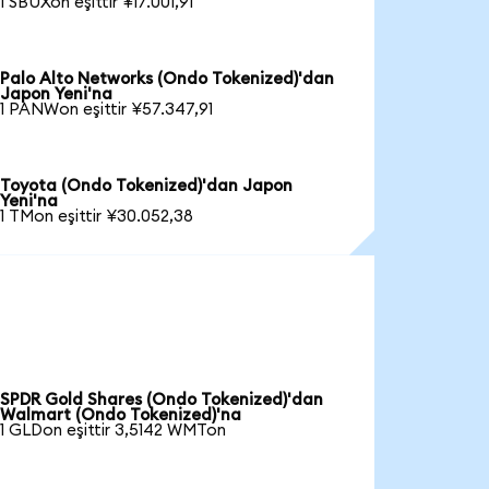
1 SBUXon eşittir ¥17.001,91
Palo Alto Networks (Ondo Tokenized)'dan
Japon Yeni'na
1 PANWon eşittir ¥57.347,91
Toyota (Ondo Tokenized)'dan Japon
Yeni'na
1 TMon eşittir ¥30.052,38
SPDR Gold Shares (Ondo Tokenized)'dan
Walmart (Ondo Tokenized)'na
1 GLDon eşittir 3,5142 WMTon