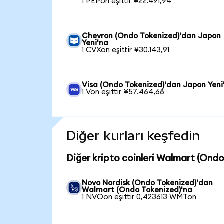
1 PEPon eşittir ¥22.491,94
Chevron (Ondo Tokenized)'dan Japon
Yeni'na
1 CVXon eşittir ¥30.143,91
Visa (Ondo Tokenized)'dan Japon Yeni
1 Von eşittir ¥57.464,68
Diğer kurları keşfedin
Diğer kripto coinleri Walmart (Ondo
Novo Nordisk (Ondo Tokenized)'dan
Walmart (Ondo Tokenized)'na
1 NVOon eşittir 0,423613 WMTon