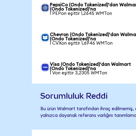
PepsiCo (Ondo Tokenized)'dan Walma
(Ondo Tokenized)'na
1 PEPon eşittir 1,2645 WMTon
Chevron (Ondo Tokenized)'dan Walma
(Ondo Tokenized)'na
1 CVXon eşittir 1,6946 WMTon
Visa (Ondo Tokenized)'dan Walmart
(Ondo Tokenized)'na
1 Von eşittir 3,2305 WMTon
Sorumluluk Reddi
Bu ürün Walmart tarafından ihraç edilmemiş, d
yalnızca dayanak referans varlığını tanımlama