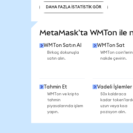
DAHA FAZLA İSTATİSTİK GÖR
DAHA FAZLA İSTATİSTİK GÖR
MetaMask'ta WMTon ile ne
WMTon Satın Al
WMTon Sat
Birkaç dokunuşla
WMTon coin'lerini
satın alın.
nakde çevirin.
Tahmin Et
Vadeli İşlemler
WMTon ve kripto
50x kaldıraca
tahmin
kadar token'lard
piyasalarında işlem
uzun veya kısa
yapın.
pozisyon alın.