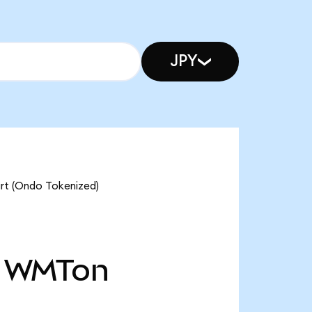
JPY
art (Ondo Tokenized)
WMTon