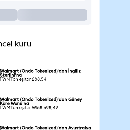
ncel kuru
Walmart (Ondo Tokenized)'dan İngiliz

Sterlini'na
1 WMTon eşittir £83,54
Walmart (Ondo Tokenized)'dan Güney

Kore Wonu'na
1 WMTon eşittir ₩158.698,49
Walmart (Ondo Tokenized)'dan Avustralya