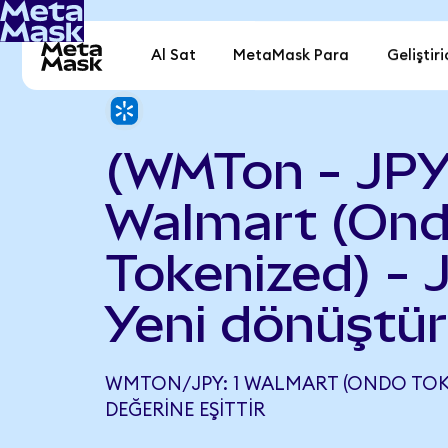
Al Sat
MetaMask Para
Geliştiri
(WMTon - JPY
Walmart (On
Tokenized) - 
Yeni dönüştür
WMTON/JPY: 1 WALMART (ONDO TOKENI
DEĞERINE EŞITTIR