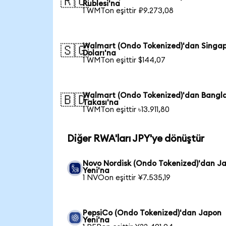
🇷🇺
Rublesi'na
1 WMTon eşittir ₽9.273,08
Walmart (Ondo Tokenized)'dan Singa
🇸🇬
Doları'na
1 WMTon eşittir $144,07
Walmart (Ondo Tokenized)'dan Bangl
🇧🇩
Takası'na
1 WMTon eşittir ৳13.911,80
Diğer RWA'ları JPY'ye dönüştür
Novo Nordisk (Ondo Tokenized)'dan J
Yeni'na
1 NVOon eşittir ¥7.535,19
PepsiCo (Ondo Tokenized)'dan Japon
Yeni'na