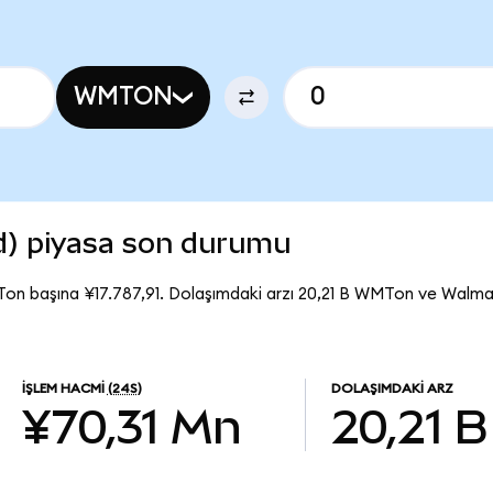
WMTON
d) piyasa son durumu
on başına ¥17.787,91. Dolaşımdaki arzı 20,21 B WMTon ve Walm
İŞLEM HACMI
(24S)
DOLAŞIMDAKI ARZ
¥70,31 Mn
20,21 B