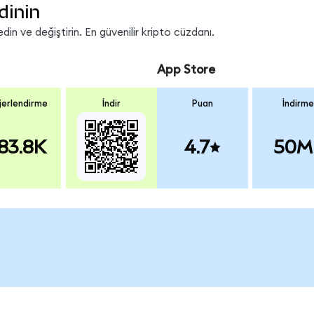
dinin
n ve değiştirin. En güvenilir kripto cüzdanı.
App Store
erlendirme
İndir
Puan
İndirme
83.8K
4.7
50M