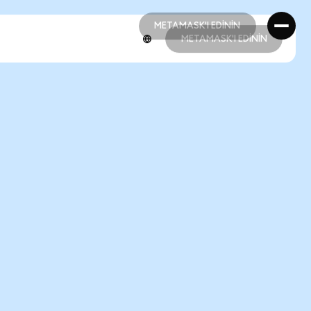
METAMASK'I EDİNİN
METAMASK'I EDİNİN
METAMASK'I EDİNİN
METAMASK'I EDİNİN