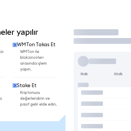
ler yapılır
İşlem Yap
WMTon Takas Et
zi
WMTon ile
blokzincirleri
arasında işlem
yapın.
15dk
30dk
Stake Et
Kriptonuzu
a
değerlendirin ve
pasif gelir elde edin.