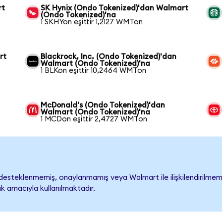
rt
SK Hynix (Ondo Tokenized)'dan Walmart
(Ondo Tokenized)'na
1 SKHYon eşittir 1,2127 WMTon
rt
Blackrock, Inc. (Ondo Tokenized)'dan
Walmart (Ondo Tokenized)'na
1 BLKon eşittir 10,2464 WMTon
McDonald's (Ondo Tokenized)'dan
Walmart (Ondo Tokenized)'na
1 MCDon eşittir 2,4727 WMTon
esteklenmemiş, onaylanmamış veya Walmart ile ilişkilendirilmemişt
k amacıyla kullanılmaktadır.