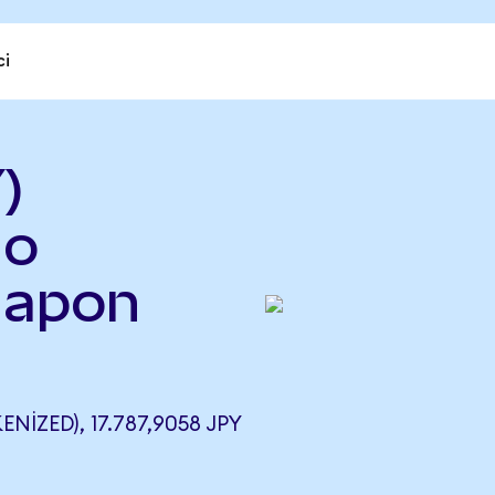
ci
)
do
Japon
ZED), 17.787,9058 JPY