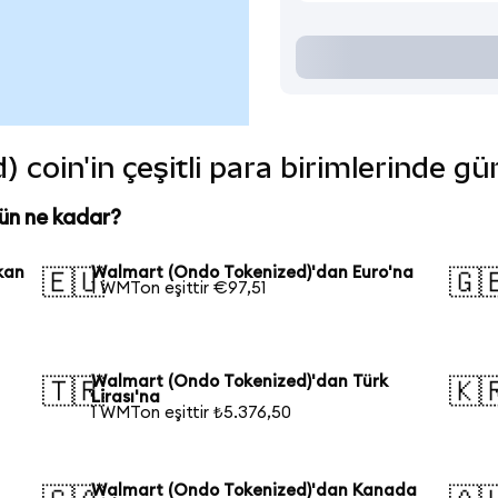
coin'in çeşitli para birimlerinde gü
ün ne kadar?
kan
Walmart (Ondo Tokenized)'dan Euro'na
🇪🇺
🇬
1 WMTon eşittir €97,51
Walmart (Ondo Tokenized)'dan Türk
🇹🇷
🇰
Lirası'na
1 WMTon eşittir ₺5.376,50
Walmart (Ondo Tokenized)'dan Kanada