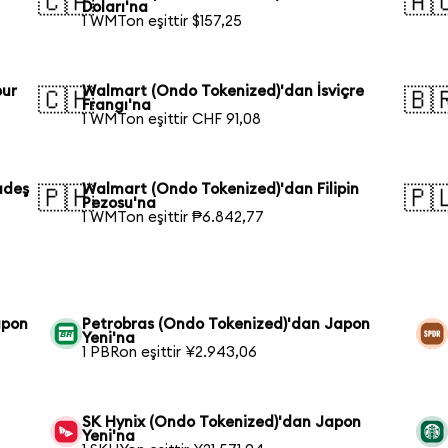
🇨🇦
🇦
Doları'na
1 WMTon eşittir $157,25
pur
Walmart (Ondo Tokenized)'dan İsviçre
🇨🇭
🇧
Frangı'na
1 WMTon eşittir CHF 91,08
adeş
Walmart (Ondo Tokenized)'dan Filipin
🇵🇭
🇵
Pezosu'na
1 WMTon eşittir ₱6.842,77
apon
Petrobras (Ondo Tokenized)'dan Japon
Yeni'na
1 PBRon eşittir ¥2.943,06
SK Hynix (Ondo Tokenized)'dan Japon
Yeni'na