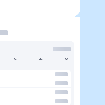
1sa
4sa
1G