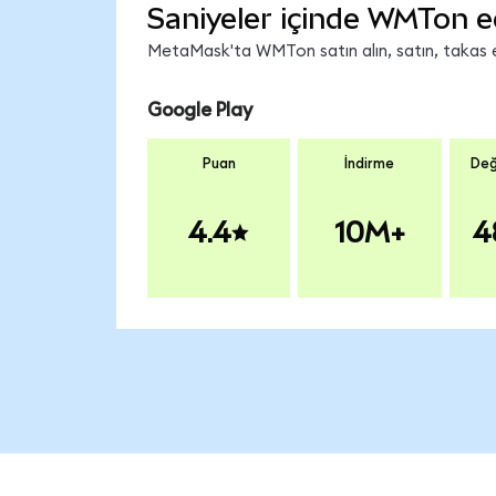
Saniyeler içinde WMTon e
MetaMask'ta WMTon satın alın, satın, takas edi
Google Play
Puan
İndirme
Değ
4.4
10M+
4