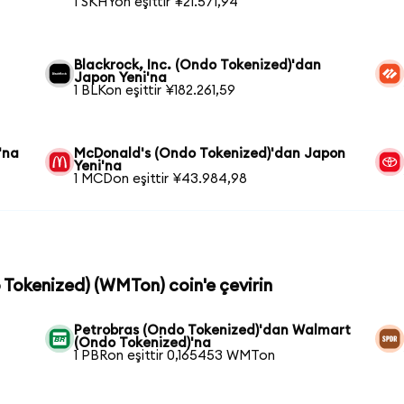
1 SKHYon eşittir ¥21.571,94
Blackrock, Inc. (Ondo Tokenized)'dan
Japon Yeni'na
1 BLKon eşittir ¥182.261,59
'na
McDonald's (Ondo Tokenized)'dan Japon
Yeni'na
1 MCDon eşittir ¥43.984,98
 Tokenized) (WMTon) coin'e çevirin
Petrobras (Ondo Tokenized)'dan Walmart
(Ondo Tokenized)'na
1 PBRon eşittir 0,165453 WMTon