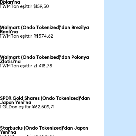

Doları'na
1 WMTon eşittir $159,50
Walmart (Ondo Tokenized)'dan Brezilya

Reali'na
1 WMTon eşittir R$574,62
Walmart (Ondo Tokenized)'dan Polonya

Zlotisi'na
1 WMTon eşittir zł 418,78
SPDR Gold Shares (Ondo Tokenized)'dan
Japon Yeni'na
1 GLDon eşittir ¥62.509,71
Starbucks (Ondo Tokenized)'dan Japon
Yeni'na