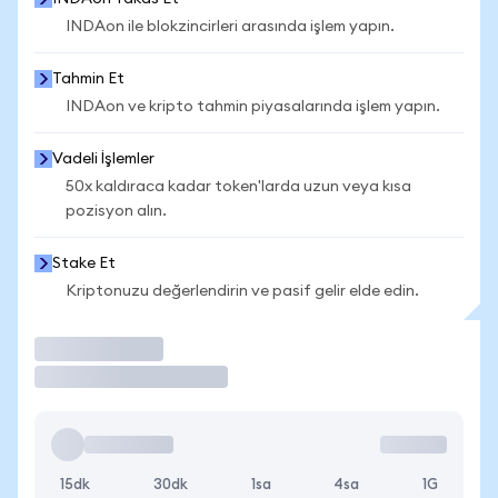
INDAon ile blokzincirleri arasında işlem yapın.
Tahmin Et
INDAon ve kripto tahmin piyasalarında işlem yapın.
Vadeli İşlemler
50x kaldıraca kadar token'larda uzun veya kısa
pozisyon alın.
Stake Et
Kriptonuzu değerlendirin ve pasif gelir elde edin.
İşlem Yap
15dk
30dk
1sa
4sa
1G