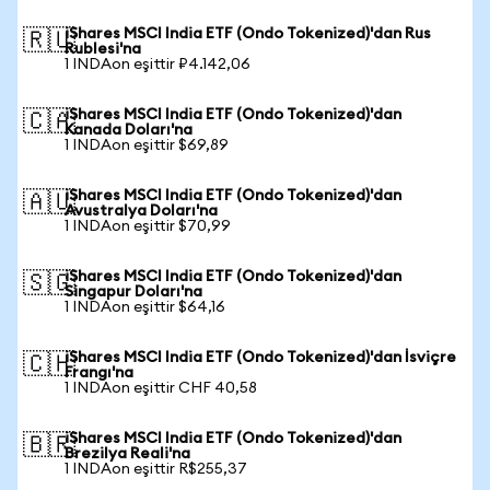
iShares MSCI India ETF (Ondo Tokenized)'dan Rus
🇷🇺
Rublesi'na
1 INDAon eşittir ₽4.142,06
iShares MSCI India ETF (Ondo Tokenized)'dan
🇨🇦
Kanada Doları'na
1 INDAon eşittir $69,89
iShares MSCI India ETF (Ondo Tokenized)'dan
🇦🇺
Avustralya Doları'na
1 INDAon eşittir $70,99
iShares MSCI India ETF (Ondo Tokenized)'dan
🇸🇬
Singapur Doları'na
1 INDAon eşittir $64,16
iShares MSCI India ETF (Ondo Tokenized)'dan İsviçre
🇨🇭
Frangı'na
1 INDAon eşittir CHF 40,58
iShares MSCI India ETF (Ondo Tokenized)'dan
🇧🇷
Brezilya Reali'na
1 INDAon eşittir R$255,37