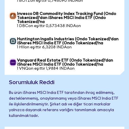
1 BOTZon eşittir 0,745090 INDAon
Invesco DB Commodity Index Tracking Fund (Ondo
Tokenized)'dan iShares MSCI India ETF (Ondo
Tokenized)'na
1 DBCon eşittir 0,573438 INDAon
Huntington Ingalls Industries (Ondo Tokenized)'dan
iShares MSCI India ETF (Ondo Tokenized)'na
1 HIIon eşittir 6,3208 INDAon
Vanguard Real Estate ETF (Ondo Tokenized)'dan
iShares MSCI India ETF (Ondo Tokenized)'na
1 VNQon eşittir 1,9884 INDAon
Sorumluluk Reddi
Bu ürün iShares MSCI India ETF tarafından ihraç edilmemiş,
desteklenmemiş, onaylanmamış veya iShares MSCI India ETF
ile ilişkilendirilmemiştir. Şirket adı ve diğer ticari markalar
yalnızca dayanak referans varlığını tanımlamak amacıyla
kullanılmaktadır.