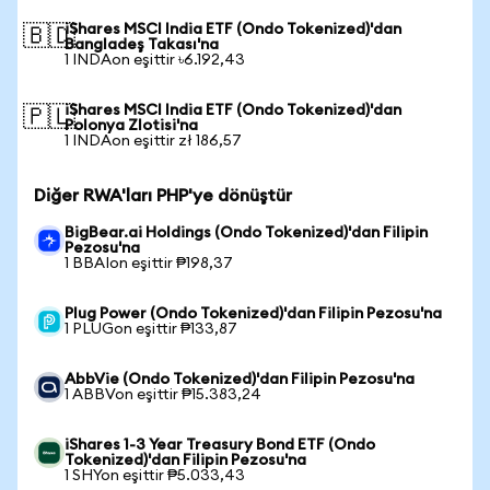
iShares MSCI India ETF (Ondo Tokenized)'dan
🇧🇩
Bangladeş Takası'na
1 INDAon eşittir ৳6.192,43
iShares MSCI India ETF (Ondo Tokenized)'dan
🇵🇱
Polonya Zlotisi'na
1 INDAon eşittir zł 186,57
Diğer RWA'ları PHP'ye dönüştür
BigBear.ai Holdings (Ondo Tokenized)'dan Filipin
Pezosu'na
1 BBAIon eşittir ₱198,37
Plug Power (Ondo Tokenized)'dan Filipin Pezosu'na
1 PLUGon eşittir ₱133,87
AbbVie (Ondo Tokenized)'dan Filipin Pezosu'na
1 ABBVon eşittir ₱15.383,24
iShares 1-3 Year Treasury Bond ETF (Ondo
Tokenized)'dan Filipin Pezosu'na
1 SHYon eşittir ₱5.033,43