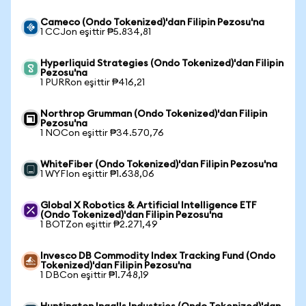
Cameco (Ondo Tokenized)'dan Filipin Pezosu'na
1 CCJon eşittir ₱5.834,81
Hyperliquid Strategies (Ondo Tokenized)'dan Filipin
Pezosu'na
1 PURRon eşittir ₱416,21
Northrop Grumman (Ondo Tokenized)'dan Filipin
Pezosu'na
1 NOCon eşittir ₱34.570,76
WhiteFiber (Ondo Tokenized)'dan Filipin Pezosu'na
1 WYFIon eşittir ₱1.638,06
Global X Robotics & Artificial Intelligence ETF
(Ondo Tokenized)'dan Filipin Pezosu'na
1 BOTZon eşittir ₱2.271,49
Invesco DB Commodity Index Tracking Fund (Ondo
Tokenized)'dan Filipin Pezosu'na
1 DBCon eşittir ₱1.748,19