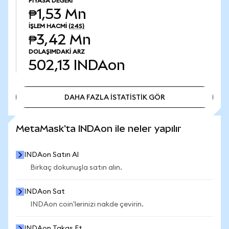
PIYASA DEĞERI
₱1,53 Mn
İŞLEM HACMI
(24S)
₱3,42 Mn
DOLAŞIMDAKI ARZ
502,13
INDAon
DAHA FAZLA İSTATİSTİK GÖR
DAHA FAZLA İSTATİSTİK GÖR
MetaMask'ta INDAon ile neler yapılır
INDAon Satın Al
Birkaç dokunuşla satın alın.
INDAon Sat
INDAon coin'lerinizi nakde çevirin.
INDAon Takas Et