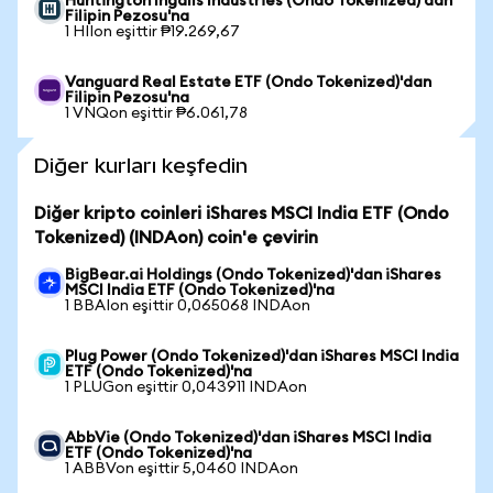
Huntington Ingalls Industries (Ondo Tokenized)'dan
Filipin Pezosu'na
1 HIIon eşittir ₱19.269,67
Vanguard Real Estate ETF (Ondo Tokenized)'dan
Filipin Pezosu'na
1 VNQon eşittir ₱6.061,78
Diğer kurları keşfedin
Diğer kripto coinleri iShares MSCI India ETF (Ondo
Tokenized) (INDAon) coin'e çevirin
BigBear.ai Holdings (Ondo Tokenized)'dan iShares
MSCI India ETF (Ondo Tokenized)'na
1 BBAIon eşittir 0,065068 INDAon
Plug Power (Ondo Tokenized)'dan iShares MSCI India
ETF (Ondo Tokenized)'na
1 PLUGon eşittir 0,043911 INDAon
AbbVie (Ondo Tokenized)'dan iShares MSCI India
ETF (Ondo Tokenized)'na
1 ABBVon eşittir 5,0460 INDAon