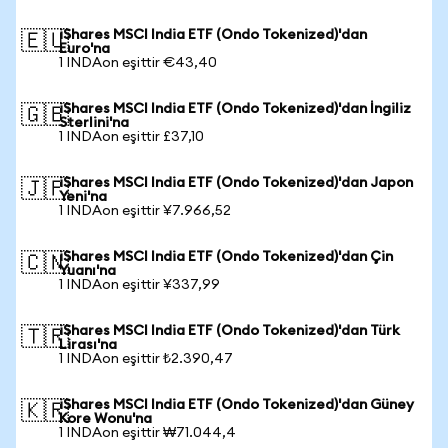
iShares MSCI India ETF (Ondo Tokenized)'dan
🇪🇺
Euro'na
1 INDAon eşittir €43,40
iShares MSCI India ETF (Ondo Tokenized)'dan İngiliz
🇬🇧
Sterlini'na
1 INDAon eşittir £37,10
iShares MSCI India ETF (Ondo Tokenized)'dan Japon
🇯🇵
Yeni'na
1 INDAon eşittir ¥7.966,52
iShares MSCI India ETF (Ondo Tokenized)'dan Çin
🇨🇳
Yuanı'na
1 INDAon eşittir ¥337,99
iShares MSCI India ETF (Ondo Tokenized)'dan Türk
🇹🇷
Lirası'na
1 INDAon eşittir ₺2.390,47
iShares MSCI India ETF (Ondo Tokenized)'dan Güney
🇰🇷
Kore Wonu'na
1 INDAon eşittir ₩71.044,4