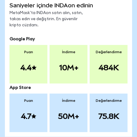
Saniyeler içinde INDAon edinin
MetaMask'ta INDAon satın alın, satın,
takas edin ve değiştirin. En güvenilir
kripto cüzdanı.
Google Play
Puan
İndirme
Değerlendirme
4.4
10M+
484K
App Store
Puan
İndirme
Değerlendirme
4.7
50M+
75.8K