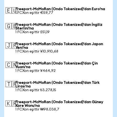
Freeport-McMoRan (Ondo Tokenized)'dan Euro'na
🇪🇺
1 FCXon eşittir €59,77
Freeport-McMoRan (Ondo Tokenized)'dan İngiliz
🇬🇧
Sterlini'na
1 FCXon eşittir £51,19
Freeport-McMoRan (Ondo Tokenized)'dan Japon
🇯🇵
Yeni'na
1 FCXon eşittir ¥10.910,68
Freeport-McMoRan (Ondo Tokenized)'dan Çin
🇨🇳
Yuanı'na
1 FCXon eşittir ¥464,92
Freeport-McMoRan (Ondo Tokenized)'dan Türk
🇹🇷
Lirası'na
1 FCXon eşittir ₺3.278,15
Freeport-McMoRan (Ondo Tokenized)'dan Güney
🇰🇷
Kore Wonu'na
1 FCXon eşittir ₩98.038,7