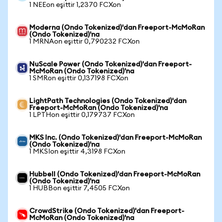
1 NEEon eşittir 1,2370 FCXon
Moderna (Ondo Tokenized)'dan Freeport-McMoRan
(Ondo Tokenized)'na
1 MRNAon eşittir 0,790232 FCXon
NuScale Power (Ondo Tokenized)'dan Freeport-
McMoRan (Ondo Tokenized)'na
1 SMRon eşittir 0,137198 FCXon
LightPath Technologies (Ondo Tokenized)'dan
Freeport-McMoRan (Ondo Tokenized)'na
1 LPTHon eşittir 0,179737 FCXon
MKS Inc. (Ondo Tokenized)'dan Freeport-McMoRan
(Ondo Tokenized)'na
1 MKSIon eşittir 4,3198 FCXon
Hubbell (Ondo Tokenized)'dan Freeport-McMoRan
(Ondo Tokenized)'na
1 HUBBon eşittir 7,4505 FCXon
CrowdStrike (Ondo Tokenized)'dan Freeport-
McMoRan (Ondo Tokenized)'na