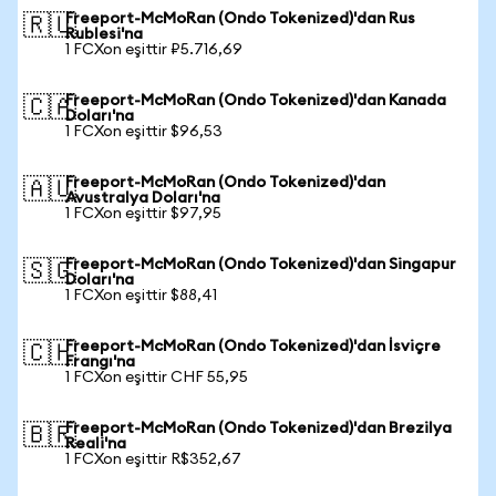
Freeport-McMoRan (Ondo Tokenized)'dan Rus
🇷🇺
Rublesi'na
1 FCXon eşittir ₽5.716,69
Freeport-McMoRan (Ondo Tokenized)'dan Kanada
🇨🇦
Doları'na
1 FCXon eşittir $96,53
Freeport-McMoRan (Ondo Tokenized)'dan
🇦🇺
Avustralya Doları'na
1 FCXon eşittir $97,95
Freeport-McMoRan (Ondo Tokenized)'dan Singapur
🇸🇬
Doları'na
1 FCXon eşittir $88,41
Freeport-McMoRan (Ondo Tokenized)'dan İsviçre
🇨🇭
Frangı'na
1 FCXon eşittir CHF 55,95
Freeport-McMoRan (Ondo Tokenized)'dan Brezilya
🇧🇷
Reali'na
1 FCXon eşittir R$352,67