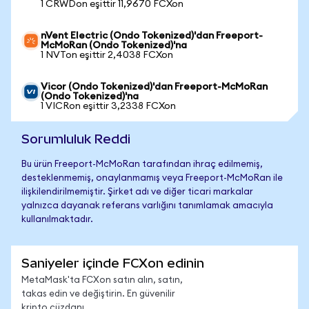
1 CRWDon eşittir 11,9670 FCXon
nVent Electric (Ondo Tokenized)'dan Freeport-
McMoRan (Ondo Tokenized)'na
1 NVTon eşittir 2,4038 FCXon
Vicor (Ondo Tokenized)'dan Freeport-McMoRan
(Ondo Tokenized)'na
1 VICRon eşittir 3,2338 FCXon
Sorumluluk Reddi
Bu ürün Freeport-McMoRan tarafından ihraç edilmemiş,
desteklenmemiş, onaylanmamış veya Freeport-McMoRan ile
ilişkilendirilmemiştir. Şirket adı ve diğer ticari markalar
yalnızca dayanak referans varlığını tanımlamak amacıyla
kullanılmaktadır.
Saniyeler içinde FCXon edinin
MetaMask'ta FCXon satın alın, satın,
takas edin ve değiştirin. En güvenilir
kripto cüzdanı.