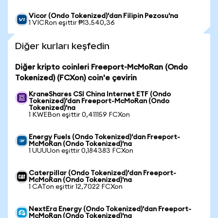
Vicor (Ondo Tokenized)'dan Filipin Pezosu'na
1 VICRon eşittir ₱13.540,36
Diğer kurları keşfedin
Diğer kripto coinleri Freeport-McMoRan (Ondo
Tokenized) (FCXon) coin'e çevirin
KraneShares CSI China Internet ETF (Ondo
Tokenized)'dan Freeport-McMoRan (Ondo
Tokenized)'na
1 KWEBon eşittir 0,411159 FCXon
Energy Fuels (Ondo Tokenized)'dan Freeport-
McMoRan (Ondo Tokenized)'na
1 UUUUon eşittir 0,184383 FCXon
Caterpillar (Ondo Tokenized)'dan Freeport-
McMoRan (Ondo Tokenized)'na
1 CATon eşittir 12,7022 FCXon
NextEra Energy (Ondo Tokenized)'dan Freeport-
McMoRan (Ondo Tokenized)'na