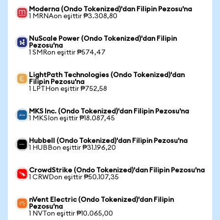
Moderna (Ondo Tokenized)'dan Filipin Pezosu'na
1 MRNAon eşittir ₱3.308,80
NuScale Power (Ondo Tokenized)'dan Filipin
Pezosu'na
1 SMRon eşittir ₱574,47
LightPath Technologies (Ondo Tokenized)'dan
Filipin Pezosu'na
1 LPTHon eşittir ₱752,58
MKS Inc. (Ondo Tokenized)'dan Filipin Pezosu'na
1 MKSIon eşittir ₱18.087,45
Hubbell (Ondo Tokenized)'dan Filipin Pezosu'na
1 HUBBon eşittir ₱31.196,20
CrowdStrike (Ondo Tokenized)'dan Filipin Pezosu'na
1 CRWDon eşittir ₱50.107,35
nVent Electric (Ondo Tokenized)'dan Filipin
Pezosu'na
1 NVTon eşittir ₱10.065,00