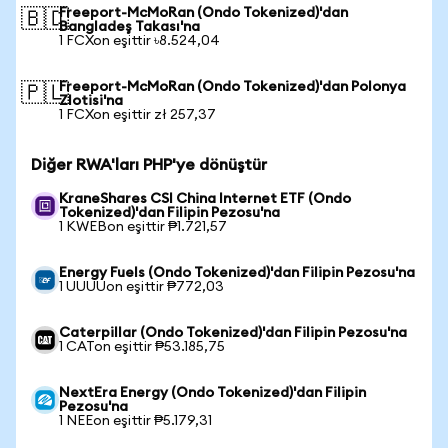
Freeport-McMoRan (Ondo Tokenized)'dan
🇧🇩
Bangladeş Takası'na
1 FCXon eşittir ৳8.524,04
Freeport-McMoRan (Ondo Tokenized)'dan Polonya
🇵🇱
Zlotisi'na
1 FCXon eşittir zł 257,37
Diğer RWA'ları PHP'ye dönüştür
KraneShares CSI China Internet ETF (Ondo
Tokenized)'dan Filipin Pezosu'na
1 KWEBon eşittir ₱1.721,57
Energy Fuels (Ondo Tokenized)'dan Filipin Pezosu'na
1 UUUUon eşittir ₱772,03
Caterpillar (Ondo Tokenized)'dan Filipin Pezosu'na
1 CATon eşittir ₱53.185,75
NextEra Energy (Ondo Tokenized)'dan Filipin
Pezosu'na
1 NEEon eşittir ₱5.179,31