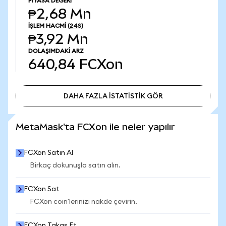
PIYASA DEĞERI
₱2,68 Mn
İŞLEM HACMI
(24S)
₱3,92 Mn
DOLAŞIMDAKI ARZ
640,84
FCXon
DAHA FAZLA İSTATİSTİK GÖR
DAHA FAZLA İSTATİSTİK GÖR
MetaMask'ta FCXon ile neler yapılır
FCXon Satın Al
Birkaç dokunuşla satın alın.
FCXon Sat
FCXon coin'lerinizi nakde çevirin.
FCXon Takas Et