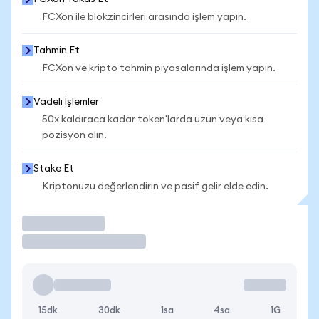
FCXon ile blokzincirleri arasında işlem yapın.
Tahmin Et
FCXon ve kripto tahmin piyasalarında işlem yapın.
Vadeli İşlemler
50x kaldıraca kadar token'larda uzun veya kısa
pozisyon alın.
Stake Et
Kriptonuzu değerlendirin ve pasif gelir elde edin.
İşlem Yap
15dk
30dk
1sa
4sa
1G