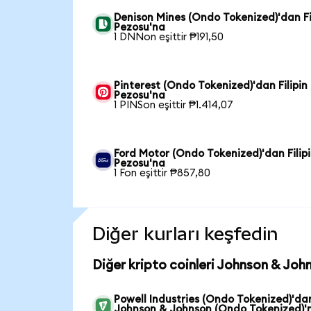
Denison Mines (Ondo Tokenized)'dan Fi
Pezosu'na
1 DNNon eşittir ₱191,50
Pinterest (Ondo Tokenized)'dan Filipin
Pezosu'na
1 PINSon eşittir ₱1.414,07
Ford Motor (Ondo Tokenized)'dan Filip
Pezosu'na
1 Fon eşittir ₱857,80
Diğer kurları keşfedin
Diğer kripto coinleri Johnson & Joh
Powell Industries (Ondo Tokenized)'da
Johnson & Johnson (Ondo Tokenized)'