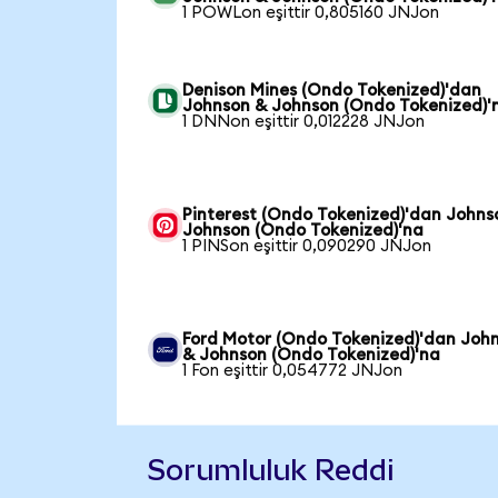
1 POWLon eşittir 0,805160 JNJon
Denison Mines (Ondo Tokenized)'dan
Johnson & Johnson (Ondo Tokenized)'
1 DNNon eşittir 0,012228 JNJon
Pinterest (Ondo Tokenized)'dan Johns
Johnson (Ondo Tokenized)'na
1 PINSon eşittir 0,090290 JNJon
Ford Motor (Ondo Tokenized)'dan Joh
& Johnson (Ondo Tokenized)'na
1 Fon eşittir 0,054772 JNJon
Sorumluluk Reddi