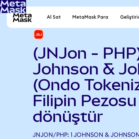
Al Sat
MetaMask Para
Geliştiri
(JNJon - PHP
Johnson & J
(Ondo Tokeniz
Filipin Pezosu
dönüştür
JNJON/PHP: 1 JOHNSON & JOHNSON