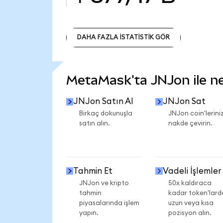
DAHA FAZLA İSTATİSTİK GÖR
DAHA FAZLA İSTATİSTİK GÖR
MetaMask'ta JNJon ile nel
JNJon Satın Al
JNJon Sat
Birkaç dokunuşla
JNJon coin'leriniz
satın alın.
nakde çevirin.
Tahmin Et
Vadeli İşlemler
JNJon ve kripto
50x kaldıraca
tahmin
kadar token'lard
piyasalarında işlem
uzun veya kısa
yapın.
pozisyon alın.