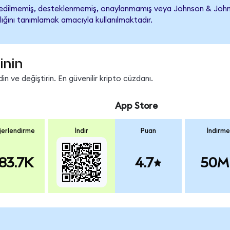
dilmemiş, desteklenmemiş, onaylanmamış veya Johnson & Johnson il
lığını tanımlamak amacıyla kullanılmaktadır.
inin
n ve değiştirin. En güvenilir kripto cüzdanı.
App Store
erlendirme
İndir
Puan
İndirme
83.7K
4.7
50M