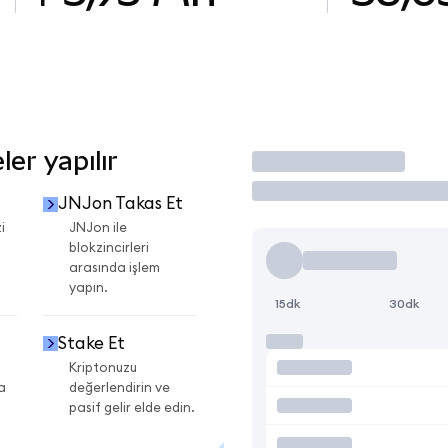
er yapılır
İşlem Yap
JNJon Takas Et
i
JNJon ile
blokzincirleri
arasında işlem
yapın.
15dk
30dk
Stake Et
Kriptonuzu
a
değerlendirin ve
pasif gelir elde edin.