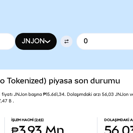
JNJON
o Tokenized) piyasa son durumu
fiyatı JNJon başına ₱15.661,34. Dolaşımdaki arzı 56,03 JNJon 
,47 B .
İŞLEM HACMI
(24S)
DOLAŞIMDAKI A
₱3,93 Mn
56,0