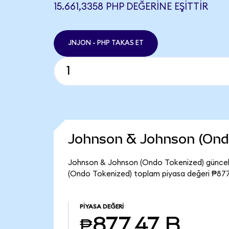
15.661,3358 PHP DEĞERINE EŞITTIR
JNJON - PHP TAKAS ET
Johnson & Johnson (Ond
Johnson & Johnson (Ondo Tokenized) güncel 
(Ondo Tokenized) toplam piyasa değeri ₱877
PIYASA DEĞERI
₱877,47 B