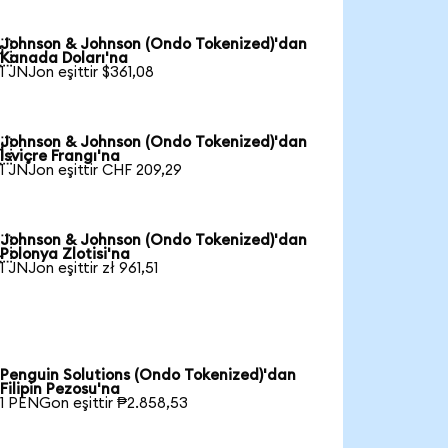
Johnson & Johnson (Ondo Tokenized)'dan

Kanada Doları'na
1 JNJon eşittir $361,08
Johnson & Johnson (Ondo Tokenized)'dan

İsviçre Frangı'na
1 JNJon eşittir CHF 209,29
Johnson & Johnson (Ondo Tokenized)'dan

Polonya Zlotisi'na
1 JNJon eşittir zł 961,51
Penguin Solutions (Ondo Tokenized)'dan
Filipin Pezosu'na
1 PENGon eşittir ₱2.858,53