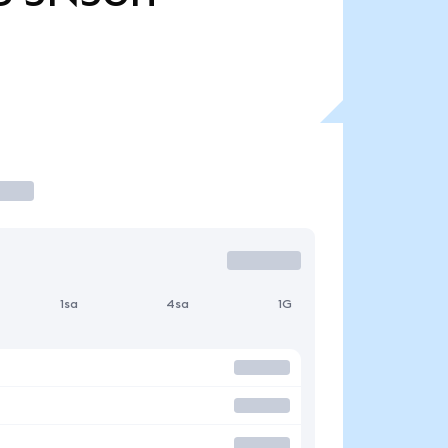
1sa
4sa
1G