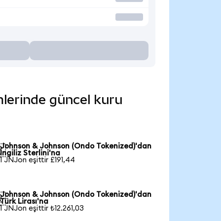
mlerinde güncel kuru
Johnson & Johnson (Ondo Tokenized)'dan

İngiliz Sterlini'na
1 JNJon eşittir £191,44
Johnson & Johnson (Ondo Tokenized)'dan

Türk Lirası'na
1 JNJon eşittir ₺12.261,03