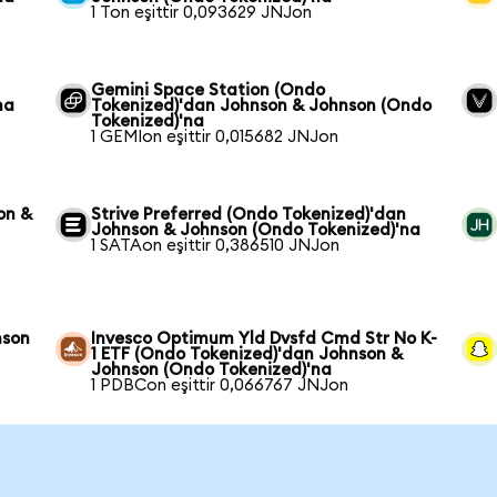
1 Ton eşittir 0,093629 JNJon
Gemini Space Station (Ondo
na
Tokenized)'dan Johnson & Johnson (Ondo
Tokenized)'na
1 GEMIon eşittir 0,015682 JNJon
on &
Strive Preferred (Ondo Tokenized)'dan
Johnson & Johnson (Ondo Tokenized)'na
1 SATAon eşittir 0,386510 JNJon
nson
Invesco Optimum Yld Dvsfd Cmd Str No K-
1 ETF (Ondo Tokenized)'dan Johnson &
Johnson (Ondo Tokenized)'na
1 PDBCon eşittir 0,066767 JNJon