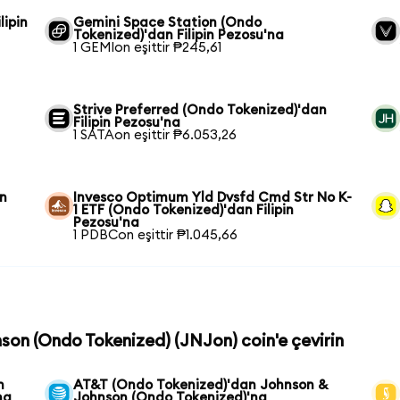
lipin
Gemini Space Station (Ondo
Tokenized)'dan Filipin Pezosu'na
1 GEMIon eşittir ₱245,61
Strive Preferred (Ondo Tokenized)'dan
Filipin Pezosu'na
1 SATAon eşittir ₱6.053,26
in
Invesco Optimum Yld Dvsfd Cmd Str No K-
1 ETF (Ondo Tokenized)'dan Filipin
Pezosu'na
1 PDBCon eşittir ₱1.045,66
nson (Ondo Tokenized) (JNJon) coin'e çevirin
n
AT&T (Ondo Tokenized)'dan Johnson &
na
Johnson (Ondo Tokenized)'na