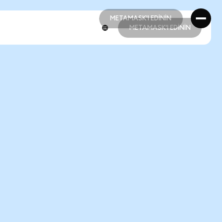
METAMASK'I EDİNİN
METAMASK'I EDİNİN
METAMASK'I EDİNİN
METAMASK'I EDİNİN