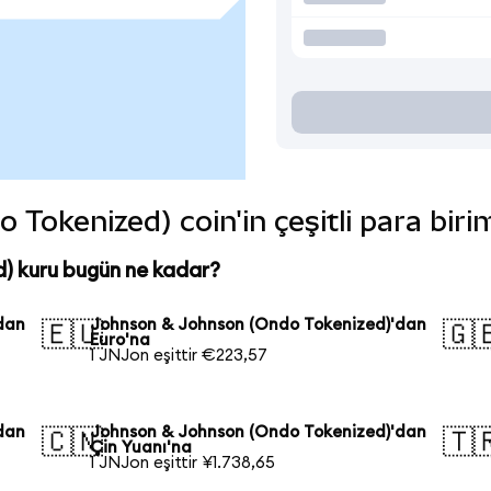
Tokenized) coin'in çeşitli para biri
) kuru bugün ne kadar?
dan
Johnson & Johnson (Ondo Tokenized)'dan
🇪🇺
🇬
Euro'na
1 JNJon eşittir €223,57
dan
Johnson & Johnson (Ondo Tokenized)'dan
🇨🇳
🇹
Çin Yuanı'na
1 JNJon eşittir ¥1.738,65