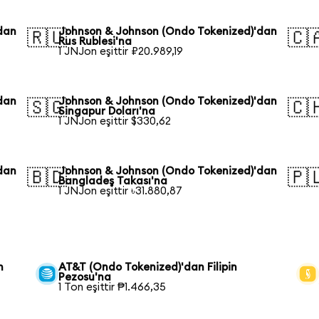
dan
Johnson & Johnson (Ondo Tokenized)'dan
🇷🇺
🇨
Rus Rublesi'na
1 JNJon eşittir ₽20.989,19
dan
Johnson & Johnson (Ondo Tokenized)'dan
🇸🇬
🇨
Singapur Doları'na
1 JNJon eşittir $330,62
dan
Johnson & Johnson (Ondo Tokenized)'dan
🇧🇩
🇵
Bangladeş Takası'na
1 JNJon eşittir ৳31.880,87
n
AT&T (Ondo Tokenized)'dan Filipin
Pezosu'na
1 Ton eşittir ₱1.466,35