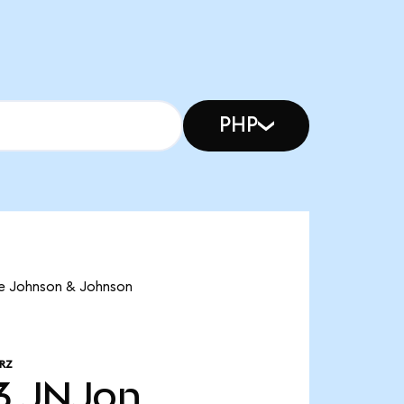
PHP
ve Johnson & Johnson
RZ
3
JNJon