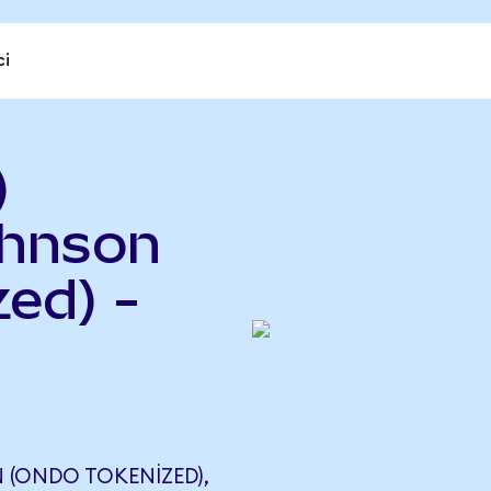
ci
)
ohnson
ed) -
 (ONDO TOKENIZED),