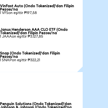
VinFast Auto (Ondo Tokenized)'dan Filipin
Pezosu'na
1 VFSon eşittir ₱197,58
Janus Henderson AAA CLO ETF (Ondo
Tokenized)'dan Filipin Pezosu'na
1 JAAAon eşittir ₱3.127,85
Snap (Ondo Tokenized)'dan Filipin
Pezosu'na
1 SNAPon eşittir ₱322,21
Penguin Solutions (Ondo Tokenized)'dan
Johnson & Johnson (Ondo Tokenized)'na