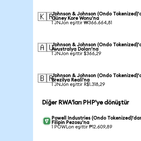
Johnson & Johnson (Ondo Tokenized)'
🇰🇷
Güney Kore Wonu'na
1 JNJon eşittir ₩366.664,81
Johnson & Johnson (Ondo Tokenized)'
🇦🇺
Avustralya Doları'na
1 JNJon eşittir $366,29
Johnson & Johnson (Ondo Tokenized)'
🇧🇷
Brezilya Reali'na
1 JNJon eşittir R$1.318,29
Diğer RWA'ları PHP'ye dönüştür
Powell Industries (Ondo Tokenized)'da
Filipin Pezosu'na
1 POWLon eşittir ₱12.609,89