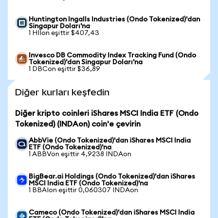
Huntington Ingalls Industries (Ondo Tokenized)'dan
Singapur Doları'na
1 HIIon eşittir $407,43
Invesco DB Commodity Index Tracking Fund (Ondo
Tokenized)'dan Singapur Doları'na
1 DBCon eşittir $36,89
Diğer kurları keşfedin
Diğer kripto coinleri iShares MSCI India ETF (Ondo
Tokenized) (INDAon) coin'e çevirin
AbbVie (Ondo Tokenized)'dan iShares MSCI India
ETF (Ondo Tokenized)'na
1 ABBVon eşittir 4,9238 INDAon
BigBear.ai Holdings (Ondo Tokenized)'dan iShares
MSCI India ETF (Ondo Tokenized)'na
1 BBAIon eşittir 0,060307 INDAon
Cameco (Ondo Tokenized)'dan iShares MSCI India