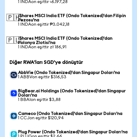
1 INDAon eşittir ৳6.197,28
iShares MSCI India ETF (Ondo Tokenized)'dan Filipin
🇵🇭
Pezosu'na
1 INDAon eşittir ₱3.042,18
iShares MSCI India ETF (Ondo Tokenized)'dan
🇵🇱
Polonya Zlotisi'na
1 INDAon eşittir zł 186,91
Diğer RWA'ları SGD'ye dönüştür
AbbVie (Ondo Tokenized)'dan Singapur Doları'na
1 ABBVon eşittir $316,53
BigBear.ai Holdings (Ondo Tokenized)'dan Singapur
Doları'na
1 BBAIon eşittir $3,88
Cameco (Ondo Tokenized)'dan Singapur Doları'na
1 CCJon eşittir $120,94
Plug Power (Ondo Tokenized)'dan Singapur Doları'na
1 PLUGon eşittir $2,66