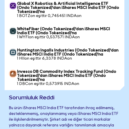
Global X Robotics & Artificial Intelligence ETF
(Ondo Tokenized)'dan iShares MSCI India ETF (Ondo
Tokenized)'na
1 BOTZon eşittir 0,745451 INDAon
WhiteFiber (Ondo Tokenized)'dan iShares MSCI
India ETF (Ondo Tokenized)'na
1 WYFIon eşittir 0,537571 INDAon
Huntington Ingalls Industries (Ondo Tokenized)'dan
iShares MSCI India ETF (Ondo Tokenized)'na
1 HIIon eşittir 6,3378 INDAon
Invesco DB Commodity Index Tracking Fund (Ondo
Tokenized)'dan iShares MSCI India ETF (Ondo
Tokenized)'na
1 DBCon eşittir 0,573915 INDAon
Sorumluluk Reddi
Bu ürün iShares MSCI India ETF tarafından ihraç edilmemiş,
desteklenmemiş, onaylanmamış veya iShares MSCI India ETF
ile ilişkilendirilmemiştir. Şirket adı ve diğer ticari markalar
yalnızca dayanak referans varlığını tanımlamak amacıyla