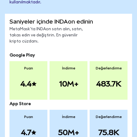
kullanılmaktadır.
Saniyeler içinde INDAon edinin
MetaMask'ta INDAon satın alın, satın,
takas edin ve değiştirin. En güvenilir
kripto cüzdanı.
Google Play
Puan
İndirme
Değerlendirme
4.4
10M+
483.7K
App Store
Puan
İndirme
Değerlendirme
4.7
50M+
75.8K