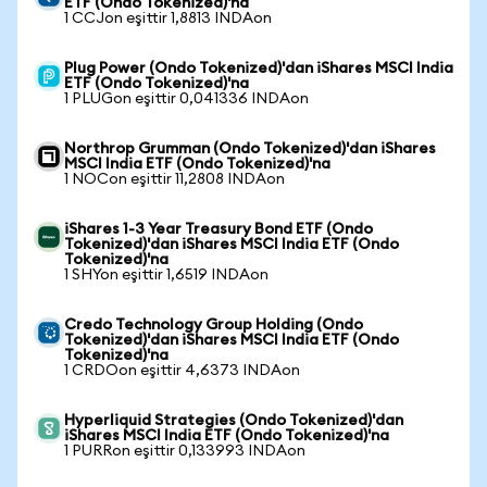
ETF (Ondo Tokenized)'na
1 CCJon eşittir 1,8813 INDAon
Plug Power (Ondo Tokenized)'dan iShares MSCI India
ETF (Ondo Tokenized)'na
1 PLUGon eşittir 0,041336 INDAon
Northrop Grumman (Ondo Tokenized)'dan iShares
MSCI India ETF (Ondo Tokenized)'na
1 NOCon eşittir 11,2808 INDAon
iShares 1-3 Year Treasury Bond ETF (Ondo
Tokenized)'dan iShares MSCI India ETF (Ondo
Tokenized)'na
1 SHYon eşittir 1,6519 INDAon
Credo Technology Group Holding (Ondo
Tokenized)'dan iShares MSCI India ETF (Ondo
Tokenized)'na
1 CRDOon eşittir 4,6373 INDAon
Hyperliquid Strategies (Ondo Tokenized)'dan
iShares MSCI India ETF (Ondo Tokenized)'na
1 PURRon eşittir 0,133993 INDAon