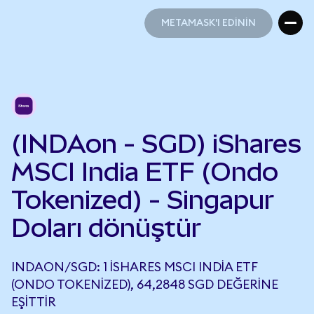
METAMASK'I EDİNİN
METAMASK'I EDİNİN
(INDAon - SGD) iShares
MSCI India ETF (Ondo
Tokenized) - Singapur
Doları dönüştür
INDAON/SGD: 1 ISHARES MSCI INDIA ETF
(ONDO TOKENIZED), 64,2848 SGD DEĞERINE
EŞITTIR