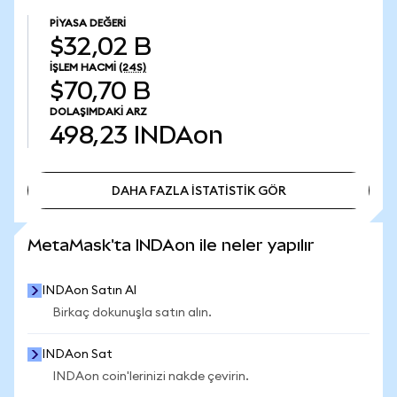
PIYASA DEĞERI
$32,02 B
İŞLEM HACMI
(24S)
$70,70 B
DOLAŞIMDAKI ARZ
498,23
INDAon
DAHA FAZLA İSTATİSTİK GÖR
DAHA FAZLA İSTATİSTİK GÖR
MetaMask'ta INDAon ile neler yapılır
INDAon Satın Al
Birkaç dokunuşla satın alın.
INDAon Sat
INDAon coin'lerinizi nakde çevirin.