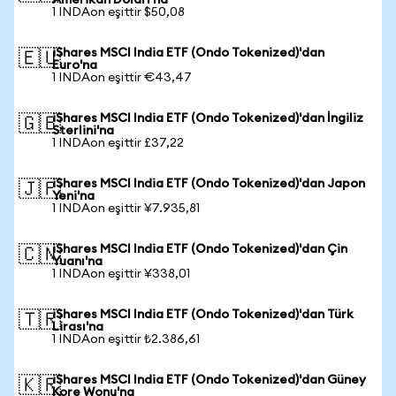
Amerikan Doları'na
1 INDAon eşittir $50,08
iShares MSCI India ETF (Ondo Tokenized)'dan
🇪🇺
Euro'na
1 INDAon eşittir €43,47
iShares MSCI India ETF (Ondo Tokenized)'dan İngiliz
🇬🇧
Sterlini'na
1 INDAon eşittir £37,22
iShares MSCI India ETF (Ondo Tokenized)'dan Japon
🇯🇵
Yeni'na
1 INDAon eşittir ¥7.935,81
iShares MSCI India ETF (Ondo Tokenized)'dan Çin
🇨🇳
Yuanı'na
1 INDAon eşittir ¥338,01
iShares MSCI India ETF (Ondo Tokenized)'dan Türk
🇹🇷
Lirası'na
1 INDAon eşittir ₺2.386,61
iShares MSCI India ETF (Ondo Tokenized)'dan Güney
🇰🇷
Kore Wonu'na