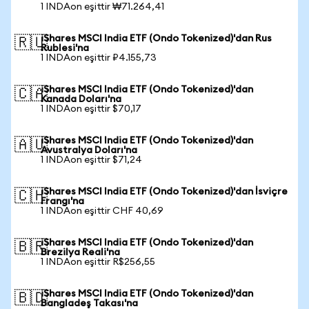
1 INDAon eşittir ₩71.264,41
iShares MSCI India ETF (Ondo Tokenized)'dan Rus
🇷🇺
Rublesi'na
1 INDAon eşittir ₽4.155,73
iShares MSCI India ETF (Ondo Tokenized)'dan
🇨🇦
Kanada Doları'na
1 INDAon eşittir $70,17
iShares MSCI India ETF (Ondo Tokenized)'dan
🇦🇺
Avustralya Doları'na
1 INDAon eşittir $71,24
iShares MSCI India ETF (Ondo Tokenized)'dan İsviçre
🇨🇭
Frangı'na
1 INDAon eşittir CHF 40,69
iShares MSCI India ETF (Ondo Tokenized)'dan
🇧🇷
Brezilya Reali'na
1 INDAon eşittir R$256,55
iShares MSCI India ETF (Ondo Tokenized)'dan
🇧🇩
Bangladeş Takası'na