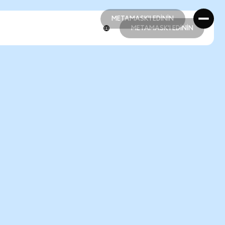
METAMASK'I EDİNİN
METAMASK'I EDİNİN
METAMASK'I EDİNİN
METAMASK'I EDİNİN