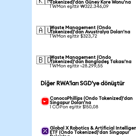
🇰🇷
Tokenized)'dan Güney Kore Wonu'na
1 WMon eşittir ₩322.346,09
Waste Management (Ondo
🇦🇺
Tokenized)'dan Avustralya Doları'na
1 WMon eşittir $323,72
Waste Management (Ondo
🇧🇩
Tokenized)'dan Bangladeş Takası'na
1 WMon eşittir ৳28.299,55
Diğer RWA'ları SGD'ye dönüştür
ConocoPhillips (Ondo Tokenized)'dan
Singapur Doları'na
1 COPon eşittir $150,08
Global X Robotics & Artificial Intellige
ETF (Ondo Tokenized)'dan Singapur