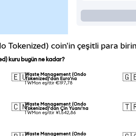
okenized) coin'in çeşitli para biri
) kuru bugün ne kadar?
Waste Management (Ondo
🇪🇺
🇬
Tokenized)'dan Euro'na
1 WMon eşittir €197,78
Waste Management (Ondo
🇨🇳
🇹
Tokenized)'dan Çin Yuanı'na
1 WMon eşittir ¥1.542,86
Waste Management (Ondo