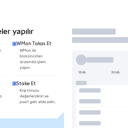
er yapılır
İşlem Yap
WMon Takas Et
i
WMon ile
blokzincirleri
arasında işlem
yapın.
15dk
30dk
Stake Et
Kriptonuzu
a
değerlendirin ve
pasif gelir elde edin.