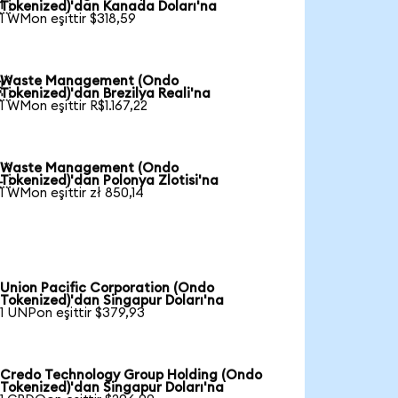

Tokenized)'dan Kanada Doları'na
1 WMon eşittir $318,59
Waste Management (Ondo

Tokenized)'dan Brezilya Reali'na
1 WMon eşittir R$1.167,22
Waste Management (Ondo

Tokenized)'dan Polonya Zlotisi'na
1 WMon eşittir zł 850,14
Union Pacific Corporation (Ondo
Tokenized)'dan Singapur Doları'na
1 UNPon eşittir $379,93
Credo Technology Group Holding (Ondo
Tokenized)'dan Singapur Doları'na