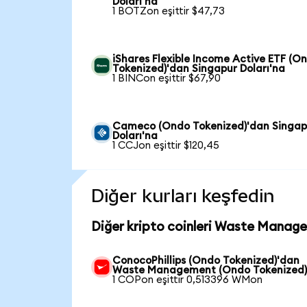
Doları'na
1 BOTZon eşittir $47,73
iShares Flexible Income Active ETF (O
Tokenized)'dan Singapur Doları'na
1 BINCon eşittir $67,90
Cameco (Ondo Tokenized)'dan Singap
Doları'na
1 CCJon eşittir $120,45
Diğer kurları keşfedin
Diğer kripto coinleri Waste Manage
ConocoPhillips (Ondo Tokenized)'dan
Waste Management (Ondo Tokenized)
1 COPon eşittir 0,513396 WMon