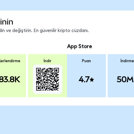
inin
 ve değiştirin. En güvenilir kripto cüzdanı.
App Store
erlendirme
İndir
Puan
İndirme
83.8K
4.7
50M