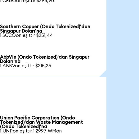
1 CRDOon eşittir $296,90
Southern Copper (Ondo Tokenized)'dan
Singapur Doları'na
1 SCCOon eşittir $251,44
AbbVie (Ondo Tokenized)'dan Singapur
Doları'na
1 ABBVon eşittir $315,25
Union Pacific Corporation (Ondo
Tokenized)'dan Waste Management
(Ondo Tokenized)'na
1 UNPon eşittir 1,2997 WMon