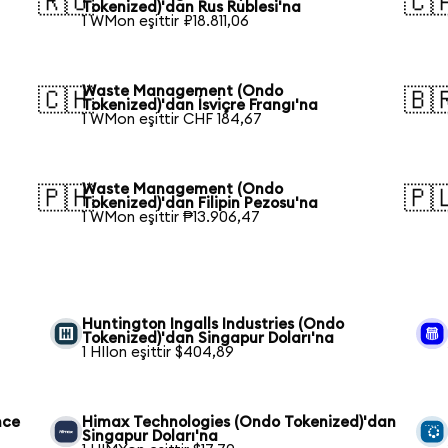
🇷🇺
🇨
Tokenized)'dan Rus Rublesi'na
1 WMon eşittir ₽18.811,06
Waste Management (Ondo
🇨🇭
🇧
Tokenized)'dan İsviçre Frangı'na
1 WMon eşittir CHF 184,67
Waste Management (Ondo
🇵🇭
🇵
Tokenized)'dan Filipin Pezosu'na
1 WMon eşittir ₱13.906,47
Huntington Ingalls Industries (Ondo
Tokenized)'dan Singapur Doları'na
1 HIIon eşittir $404,89
nce
Himax Technologies (Ondo Tokenized)'dan
Singapur Doları'na