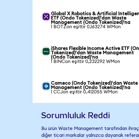
Global X Robotics & Artificial Intellige
ETF (Ondo Tokenized)'dan Waste
Management (Ondo Tokenized)'na
1 BOTZon eşittir 0,163274 WMon
iShares Flexible Income Active ETF (O
Tokenized)'dan Waste Management
(Ondo Tokenized)'na
1 BINCon eşittir 0,232292 WMon
Cameco (Ondo Tokenized)'dan Waste
Management (Ondo Tokenized)'na
1 CCJon eşittir 0,412055 WMon
Sorumluluk Reddi
Bu ürün Waste Management tarafından ihraç e
diğer ticari markalar yalnızca dayanak referan