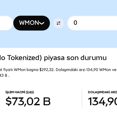
WMON
 Tokenized) piyasa son durumu
 fiyatı WMon başına $292,32. Dolaşımdaki arzı 134,90 WMon 
3 B .
İŞLEM HACMI
(24S)
DOLAŞIMDAKI ARZ
$73,02 B
134,9