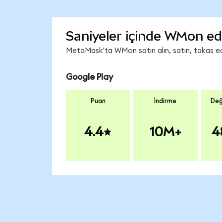
Saniyeler içinde WMon ed
MetaMask'ta WMon satın alın, satın, takas edin
Google Play
Puan
İndirme
Değ
4.4
10M+
4