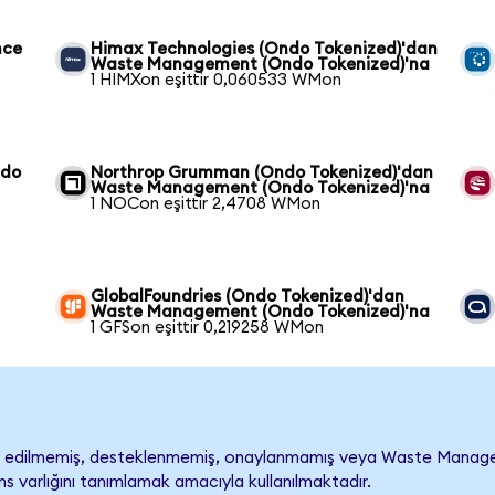
nce
Himax Technologies (Ondo Tokenized)'dan
Waste Management (Ondo Tokenized)'na
1 HIMXon eşittir 0,060533 WMon
ndo
Northrop Grumman (Ondo Tokenized)'dan
Waste Management (Ondo Tokenized)'na
1 NOCon eşittir 2,4708 WMon
GlobalFoundries (Ondo Tokenized)'dan
Waste Management (Ondo Tokenized)'na
1 GFSon eşittir 0,219258 WMon
dilmemiş, desteklenmemiş, onaylanmamış veya Waste Management i
s varlığını tanımlamak amacıyla kullanılmaktadır.