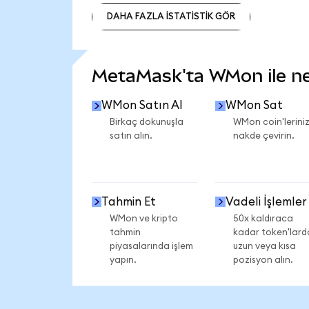
DAHA FAZLA İSTATİSTİK GÖR
DAHA FAZLA İSTATİSTİK GÖR
MetaMask'ta WMon ile nel
WMon Satın Al
WMon Sat
Birkaç dokunuşla
WMon coin'leriniz
satın alın.
nakde çevirin.
Tahmin Et
Vadeli İşlemler
WMon ve kripto
50x kaldıraca
tahmin
kadar token'lard
piyasalarında işlem
uzun veya kısa
yapın.
pozisyon alın.