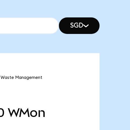
SGD
ve Waste Management
0
WMon