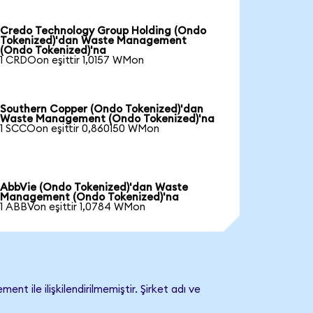
Credo Technology Group Holding (Ondo
Tokenized)'dan Waste Management
(Ondo Tokenized)'na
1 CRDOon eşittir 1,0157 WMon
Southern Copper (Ondo Tokenized)'dan
Waste Management (Ondo Tokenized)'na
1 SCCOon eşittir 0,860150 WMon
AbbVie (Ondo Tokenized)'dan Waste
Management (Ondo Tokenized)'na
1 ABBVon eşittir 1,0784 WMon
le ilişkilendirilmemiştir. Şirket adı ve