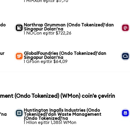
1 HIMXon eşittir $17,70
ndo
Northrop Grumman (Ondo Tokenized)'dan
Singapur Doları'na
1 NOCon eşittir $722,26
ur
GlobalFoundries (Ondo Tokenized)'dan
Singapur Doları'na
1 GFSon eşittir $64,09
ment (Ondo Tokenized) (WMon) coin'e çevirin
Huntington Ingalls Industries (Ondo
'na
Tokenized)'dan Waste Management
(Ondo Tokenized)'na
1 HIIon eşittir 1,3851 WMon