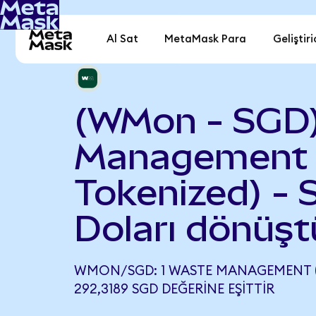
Al Sat
MetaMask Para
Geliştiri
(WMon - SGD
Management 
Tokenized) - 
Doları dönüşt
WMON/SGD: 1 WASTE MANAGEMENT (
292,3189 SGD DEĞERINE EŞITTIR