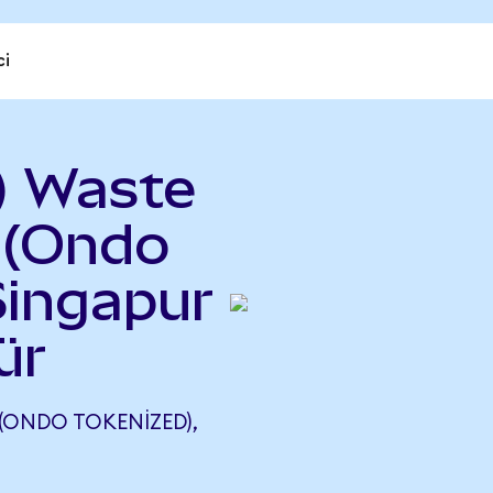
ci
) Waste
(Ondo
Singapur
ür
ONDO TOKENIZED),