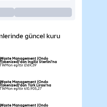
mlerinde güncel kuru
Waste Management (Ondo

Tokenized)'dan İngiliz Sterlini'na
1 WMon eşittir £169,39
Waste Management (Ondo

Tokenized)'dan Türk Lirası'na
1 WMon eşittir ₺10.905,27
Waste Management (Ondo