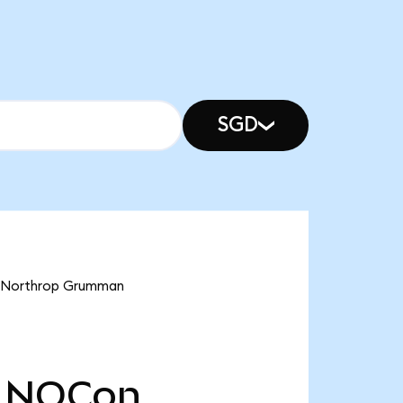
SGD
ve Northrop Grumman
NOCon