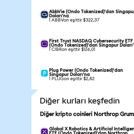
AbbVie (Ondo Tokenized)'dan Singapu
Doları'na
1 ABBVon eşittir $322,37
First Trust NASDAQ Cybersecurity ETF
(Ondo Tokenized)'dan Singapur Doları
1 CIBRon eşittir $126,01
Plug Power (Ondo Tokenized)'dan
Singapur Doları'na
1 PLUGon eşittir $2,82
Diğer kurları keşfedin
Diğer kripto coinleri Northrop Gru
Global X Robotics & Artificial Intellige
ETF (Ondo Tokenized)'dan Northrop