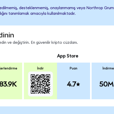
ilmemiş, desteklenmemiş, onaylanmamış veya Northrop Grumman ile
lığını tanımlamak amacıyla kullanılmaktadır.
dinin
n ve değiştirin. En güvenilir kripto cüzdanı.
App Store
erlendirme
İndir
Puan
İndirme
83.9K
4.7
50M