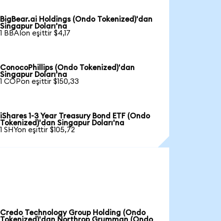
BigBear.ai Holdings (Ondo Tokenized)'dan
Singapur Doları'na
1 BBAIon eşittir $4,17
ConocoPhillips (Ondo Tokenized)'dan
Singapur Doları'na
1 COPon eşittir $150,33
iShares 1-3 Year Treasury Bond ETF (Ondo
Tokenized)'dan Singapur Doları'na
1 SHYon eşittir $105,72
Credo Technology Group Holding (Ondo
Tokenized)'dan Northrop Grumman (Ondo