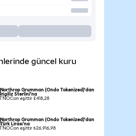
mlerinde güncel kuru
Northrop Grumman (Ondo Tokenized)'dan

İngiliz Sterlini'na
1 NOCon eşittir £418,28
Northrop Grumman (Ondo Tokenized)'dan

Türk Lirası'na
1 NOCon eşittir ₺26.916,98