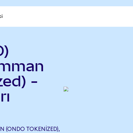
ci
D)
umman
ed) -
rı
 (ONDO TOKENIZED),