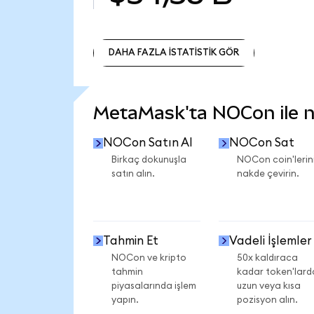
DAHA FAZLA İSTATİSTİK GÖR
DAHA FAZLA İSTATİSTİK GÖR
MetaMask'ta NOCon ile ne
NOCon Satın Al
NOCon Sat
Birkaç dokunuşla
NOCon coin'lerini
satın alın.
nakde çevirin.
Tahmin Et
Vadeli İşlemler
NOCon ve kripto
50x kaldıraca
tahmin
kadar token'lard
piyasalarında işlem
uzun veya kısa
yapın.
pozisyon alın.