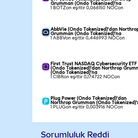
Grumman (Ondo Tokenized)'na
1 BOTZon eşittir 0,066150 NOCon
AbbVie (Ondo Tokenized)'dan Northro
Grumman (Ondo Tokenized)'na
1 ABBVon eşittir 0,446993 NOCon
First Trust NASDAQ Cybersecurity ETF
(Ondo Tokenized)'dan Northrop Gru
(Ondo Tokenized)'na
1 CIBRon eşittir 0,174722 NOCon
Plug Power (Ondo Tokenized)'dan
Northrop Grumman (Ondo Tokenized)'
1 PLUGon eşittir 0,003916 NOCon
Sorumluluk Reddi