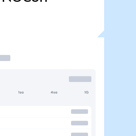
1sa
4sa
1G