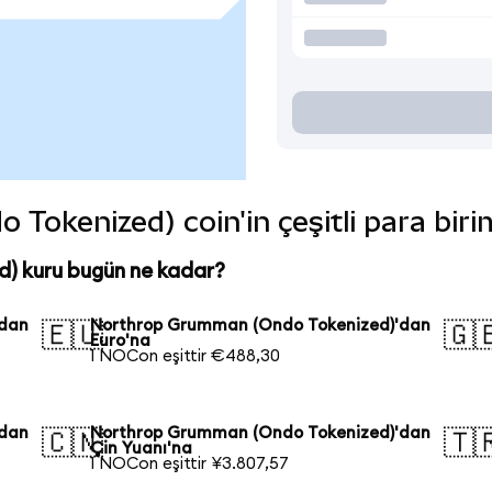
okenized) coin'in çeşitli para biri
) kuru bugün ne kadar?
'dan
Northrop Grumman (Ondo Tokenized)'dan
🇪🇺
🇬
Euro'na
1 NOCon eşittir €488,30
'dan
Northrop Grumman (Ondo Tokenized)'dan
🇨🇳
🇹
Çin Yuanı'na
1 NOCon eşittir ¥3.807,57