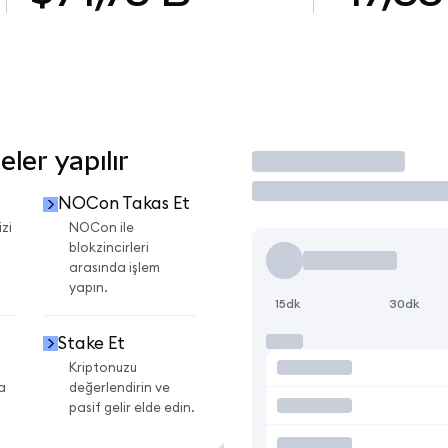
ler yapılır
İşlem Yap
NOCon Takas Et
zi
NOCon ile
blokzincirleri
arasında işlem
yapın.
15dk
30dk
Stake Et
Kriptonuzu
a
değerlendirin ve
pasif gelir elde edin.