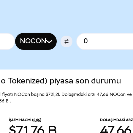
NOCON
 Tokenized) piyasa son durumu
fiyatı NOCon başına $721,21. Dolaşımdaki arzı 47,66 NOCon 
6 B .
İŞLEM HACMI
(24S)
DOLAŞIMDAKI ARZ
$71,76 B
47,66