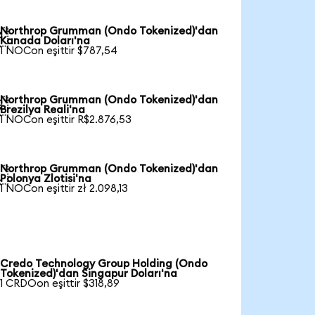
Northrop Grumman (Ondo Tokenized)'dan

Kanada Doları'na
1 NOCon eşittir $787,54
Northrop Grumman (Ondo Tokenized)'dan

Brezilya Reali'na
1 NOCon eşittir R$2.876,53
Northrop Grumman (Ondo Tokenized)'dan

Polonya Zlotisi'na
1 NOCon eşittir zł 2.098,13
Credo Technology Group Holding (Ondo
Tokenized)'dan Singapur Doları'na
1 CRDOon eşittir $318,89