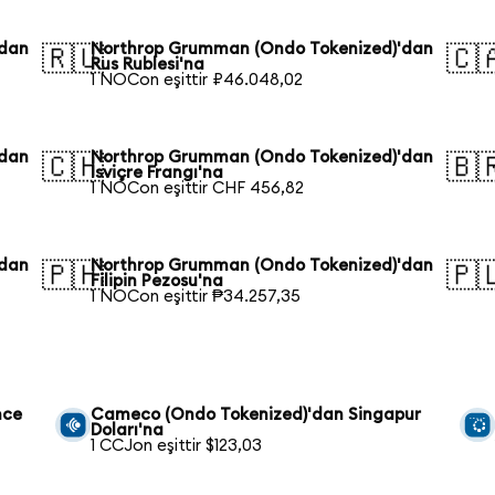
'dan
Northrop Grumman (Ondo Tokenized)'dan
🇷🇺
🇨
Rus Rublesi'na
1 NOCon eşittir ₽46.048,02
'dan
Northrop Grumman (Ondo Tokenized)'dan
🇨🇭
🇧
İsviçre Frangı'na
1 NOCon eşittir CHF 456,82
'dan
Northrop Grumman (Ondo Tokenized)'dan
🇵🇭
🇵
Filipin Pezosu'na
1 NOCon eşittir ₱34.257,35
nce
Cameco (Ondo Tokenized)'dan Singapur
Doları'na
1 CCJon eşittir $123,03