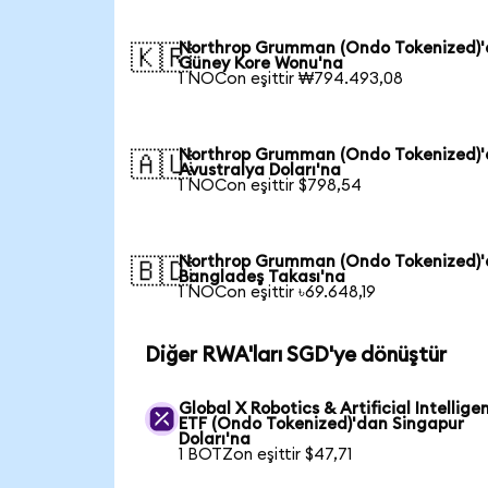
Northrop Grumman (Ondo Tokenized)
🇰🇷
Güney Kore Wonu'na
1 NOCon eşittir ₩794.493,08
Northrop Grumman (Ondo Tokenized)
🇦🇺
Avustralya Doları'na
1 NOCon eşittir $798,54
Northrop Grumman (Ondo Tokenized)
🇧🇩
Bangladeş Takası'na
1 NOCon eşittir ৳69.648,19
Diğer RWA'ları SGD'ye dönüştür
Global X Robotics & Artificial Intellige
ETF (Ondo Tokenized)'dan Singapur
Doları'na
1 BOTZon eşittir $47,71