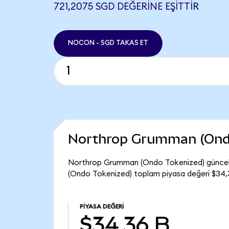
721,2075 SGD DEĞERINE EŞITTIR
NOCON - SGD TAKAS ET
Northrop Grumman (Ondo
Northrop Grumman (Ondo Tokenized) güncel 
(Ondo Tokenized) toplam piyasa değeri $34,3
PIYASA DEĞERI
$34,36 B