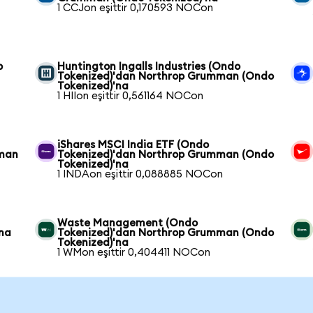
1 CCJon eşittir 0,170593 NOCon
p
Huntington Ingalls Industries (Ondo
Tokenized)'dan Northrop Grumman (Ondo
Tokenized)'na
1 HIIon eşittir 0,561164 NOCon
iShares MSCI India ETF (Ondo
mman
Tokenized)'dan Northrop Grumman (Ondo
Tokenized)'na
1 INDAon eşittir 0,088885 NOCon
Waste Management (Ondo
na
Tokenized)'dan Northrop Grumman (Ondo
Tokenized)'na
1 WMon eşittir 0,404411 NOCon