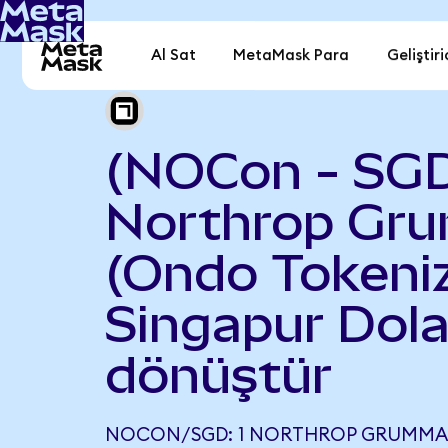
Al Sat
MetaMask Para
Geliştiri
(NOCon - SG
Northrop Gr
(Ondo Tokeniz
Singapur Dola
dönüştür
NOCON/SGD: 1 NORTHROP GRUMMAN