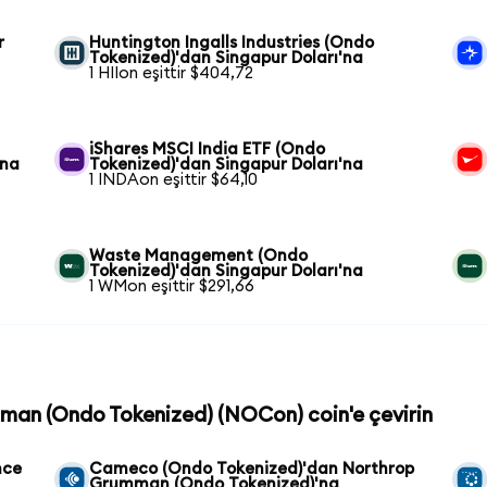
r
Huntington Ingalls Industries (Ondo
Tokenized)'dan Singapur Doları'na
1 HIIon eşittir $404,72
iShares MSCI India ETF (Ondo
'na
Tokenized)'dan Singapur Doları'na
1 INDAon eşittir $64,10
Waste Management (Ondo
Tokenized)'dan Singapur Doları'na
1 WMon eşittir $291,66
mman (Ondo Tokenized) (NOCon) coin'e çevirin
nce
Cameco (Ondo Tokenized)'dan Northrop
Grumman (Ondo Tokenized)'na