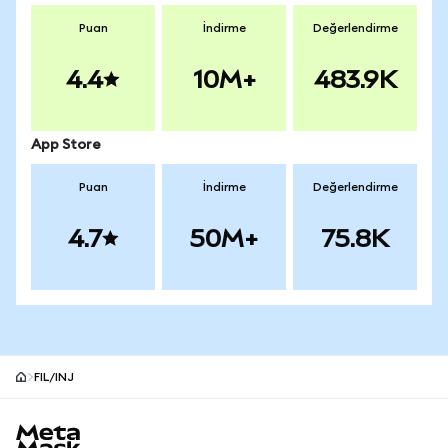
Puan
İndirme
Değerlendirme
4.4
10M+
483.9K
App Store
Puan
İndirme
Değerlendirme
4.7
50M+
75.8K
FIL/INJ
MetaMask site alt bilgisi