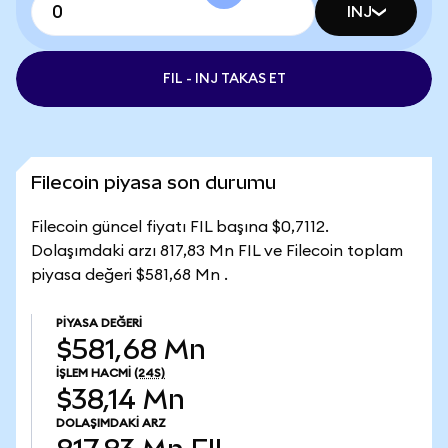
INJ
FIL - INJ TAKAS ET
Filecoin piyasa son durumu
Filecoin güncel fiyatı FIL başına $0,7112.
Dolaşımdaki arzı 817,83 Mn FIL ve Filecoin toplam
piyasa değeri $581,68 Mn .
PIYASA DEĞERI
$581,68 Mn
İŞLEM HACMI
(24S)
$38,14 Mn
DOLAŞIMDAKI ARZ