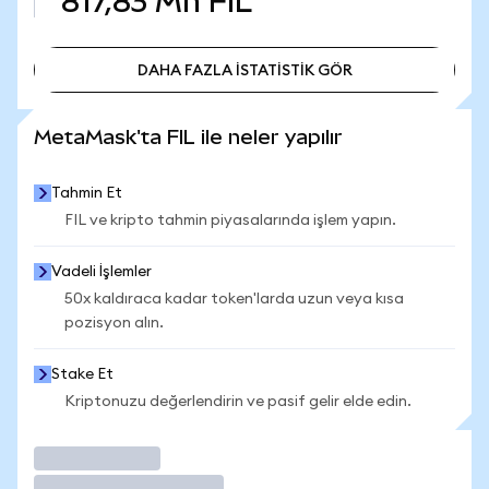
817,83 Mn
FIL
DAHA FAZLA İSTATİSTİK GÖR
DAHA FAZLA İSTATİSTİK GÖR
MetaMask'ta FIL ile neler yapılır
Tahmin Et
FIL ve kripto tahmin piyasalarında işlem yapın.
Vadeli İşlemler
50x kaldıraca kadar token'larda uzun veya kısa
pozisyon alın.
Stake Et
Kriptonuzu değerlendirin ve pasif gelir elde edin.
İşlem Yap