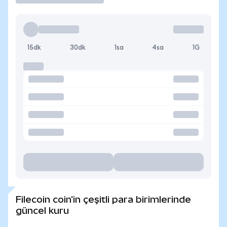
15dk
30dk
1sa
4sa
1G
Filecoin coin'in çeşitli para birimlerinde
güncel kuru