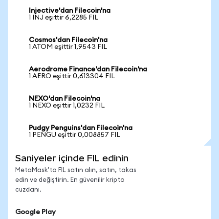
Injective'dan Filecoin'na
1 INJ eşittir 6,2285 FIL
Cosmos'dan Filecoin'na
1 ATOM eşittir 1,9543 FIL
Aerodrome Finance'dan Filecoin'na
1 AERO eşittir 0,613304 FIL
NEXO'dan Filecoin'na
1 NEXO eşittir 1,0232 FIL
Pudgy Penguins'dan Filecoin'na
1 PENGU eşittir 0,008857 FIL
Saniyeler içinde FIL edinin
MetaMask'ta FIL satın alın, satın, takas
edin ve değiştirin. En güvenilir kripto
cüzdanı.
Google Play