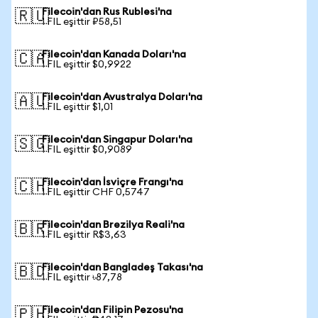
Filecoin'dan Rus Rublesi'na
🇷🇺
1 FIL eşittir ₽58,51
Filecoin'dan Kanada Doları'na
🇨🇦
1 FIL eşittir $0,9922
Filecoin'dan Avustralya Doları'na
🇦🇺
1 FIL eşittir $1,01
Filecoin'dan Singapur Doları'na
🇸🇬
1 FIL eşittir $0,9089
Filecoin'dan İsviçre Frangı'na
🇨🇭
1 FIL eşittir CHF 0,5747
Filecoin'dan Brezilya Reali'na
🇧🇷
1 FIL eşittir R$3,63
Filecoin'dan Bangladeş Takası'na
🇧🇩
1 FIL eşittir ৳87,78
Filecoin'dan Filipin Pezosu'na
🇵🇭