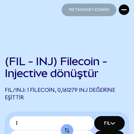
METAMASK'I EDİNİN
METAMASK'I EDİNİN
(FIL - INJ) Filecoin -
Injective dönüştür
FIL/INJ: 1 FILECOIN, 0,161279 INJ DEĞERINE
EŞITTIR
FIL