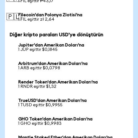
1 FIL eşittir ₱43,17
Filecoin'dan Polonya Zlotisi'na
🇵🇱
1 FIL eşittir zł 2,64
Diğer kripto paraları USD'ye dönüştürün
Jupiter'dan Amerikan Doları'na
1 JUP eşittir $0,1845
Arbitrum'dan Amerikan Doları'na
1 ARB eşittir $0,0798
Render Token'dan Amerikan Doları'na
1 RNDR eşittir $1,32
TrueUSD'dan Amerikan Doları'na
1 TUSD eşittir $0,9955
GHO Token'dan Amerikan Doları'na
1 GHO eşittir $0,9983
Mantle Staked Ether'dan Amerikan Doları'na