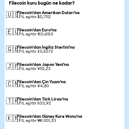
Filecoin kuru bugün ne kadar?
Filecoin'dan Amerikan Doları'na
🇺🇸
1 FIL eşittir $0,7112
Filecoin'dan Euro'na
🇪🇺
1 FIL eşittir €0,6153
Filecoin'dan İngiliz Sterlini'na
🇬🇧
1 FIL eşittir £0,5272
Filecoin'dan Japon Yeni'na
🇯🇵
1 FIL eşittir ¥112,23
Filecoin'dan Çin Yuanı'na
🇨🇳
1 FIL eşittir ¥4,80
Filecoin'dan Türk Lirası'na
🇹🇷
1 FIL eşittir ₺33,92
Filecoin'dan Güney Kore Wonu'na
🇰🇷
1 FIL eşittir ₩1.001,33