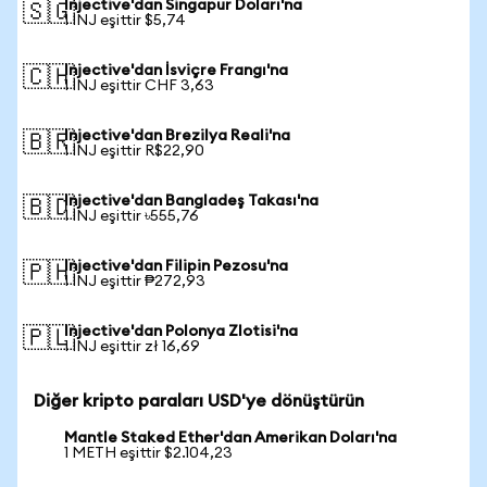
Injective'dan Singapur Doları'na
🇸🇬
1 INJ eşittir $5,74
Injective'dan İsviçre Frangı'na
🇨🇭
1 INJ eşittir CHF 3,63
Injective'dan Brezilya Reali'na
🇧🇷
1 INJ eşittir R$22,90
Injective'dan Bangladeş Takası'na
🇧🇩
1 INJ eşittir ৳555,76
Injective'dan Filipin Pezosu'na
🇵🇭
1 INJ eşittir ₱272,93
Injective'dan Polonya Zlotisi'na
🇵🇱
1 INJ eşittir zł 16,69
Diğer kripto paraları USD'ye dönüştürün
Mantle Staked Ether'dan Amerikan Doları'na
1 METH eşittir $2.104,23