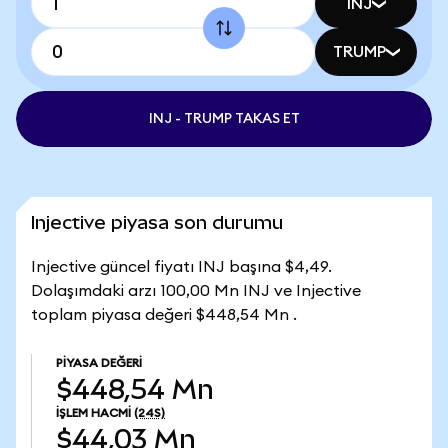
INJ
TRUMP
INJ - TRUMP TAKAS ET
Injective piyasa son durumu
Injective güncel fiyatı INJ başına $4,49.
Dolaşımdaki arzı 100,00 Mn INJ ve Injective
toplam piyasa değeri $448,54 Mn .
PIYASA DEĞERI
$448,54 Mn
İŞLEM HACMI
(24S)
$44,03 Mn