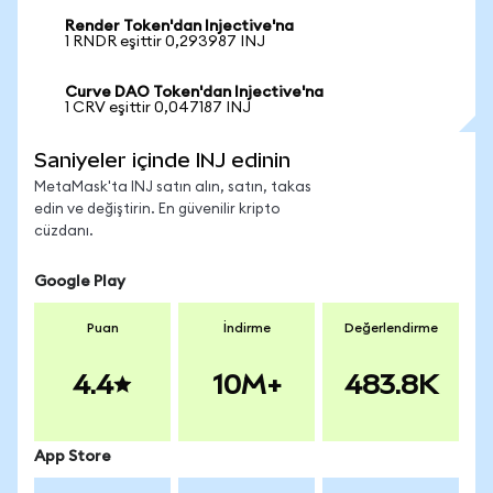
Render Token'dan Injective'na
1 RNDR eşittir 0,293987 INJ
Curve DAO Token'dan Injective'na
1 CRV eşittir 0,047187 INJ
Saniyeler içinde INJ edinin
MetaMask'ta INJ satın alın, satın, takas
edin ve değiştirin. En güvenilir kripto
cüzdanı.
Google Play
Puan
İndirme
Değerlendirme
4.4
10M+
483.8K
App Store