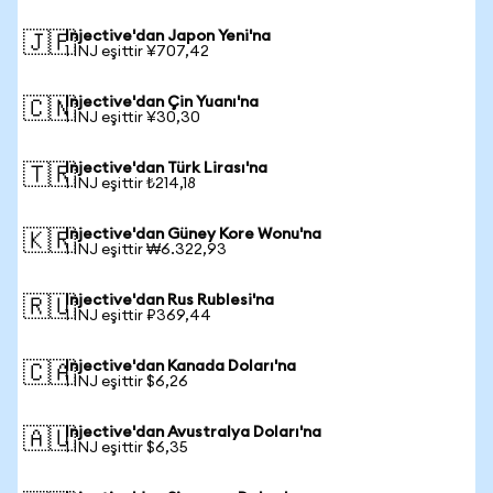
Injective'dan Japon Yeni'na
🇯🇵
1 INJ eşittir ¥707,42
Injective'dan Çin Yuanı'na
🇨🇳
1 INJ eşittir ¥30,30
Injective'dan Türk Lirası'na
🇹🇷
1 INJ eşittir ₺214,18
Injective'dan Güney Kore Wonu'na
🇰🇷
1 INJ eşittir ₩6.322,93
Injective'dan Rus Rublesi'na
🇷🇺
1 INJ eşittir ₽369,44
Injective'dan Kanada Doları'na
🇨🇦
1 INJ eşittir $6,26
Injective'dan Avustralya Doları'na
🇦🇺
1 INJ eşittir $6,35