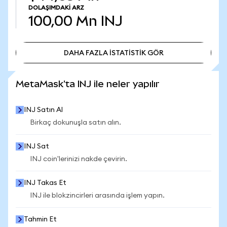
DOLAŞIMDAKI ARZ
100,00 Mn
INJ
DAHA FAZLA İSTATİSTİK GÖR
DAHA FAZLA İSTATİSTİK GÖR
MetaMask'ta INJ ile neler yapılır
INJ Satın Al
Birkaç dokunuşla satın alın.
INJ Sat
INJ coin'lerinizi nakde çevirin.
INJ Takas Et
INJ ile blokzincirleri arasında işlem yapın.
Tahmin Et