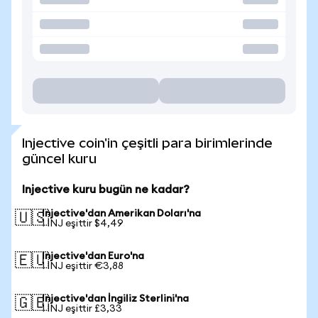
Injective coin'in çeşitli para birimlerinde
güncel kuru
Injective kuru bugün ne kadar?
Injective'dan Amerikan Doları'na
🇺🇸
1 INJ eşittir $4,49
Injective'dan Euro'na
🇪🇺
1 INJ eşittir €3,88
Injective'dan İngiliz Sterlini'na
🇬🇧
1 INJ eşittir £3,33