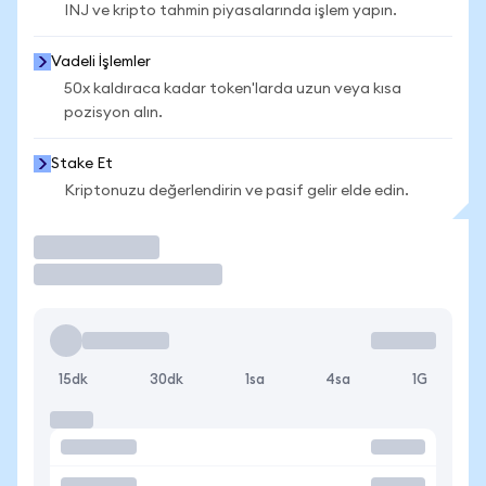
INJ ve kripto tahmin piyasalarında işlem yapın.
Vadeli İşlemler
50x kaldıraca kadar token'larda uzun veya kısa
pozisyon alın.
Stake Et
Kriptonuzu değerlendirin ve pasif gelir elde edin.
İşlem Yap
15dk
30dk
1sa
4sa
1G