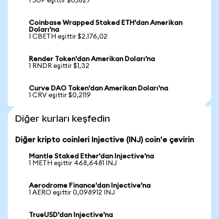
1 JUP eşittir $0,1827
Coinbase Wrapped Staked ETH'dan Amerikan
Doları'na
1 CBETH eşittir $2.176,02
Render Token'dan Amerikan Doları'na
1 RNDR eşittir $1,32
Curve DAO Token'dan Amerikan Doları'na
1 CRV eşittir $0,2119
Diğer kurları keşfedin
Diğer kripto coinleri Injective (INJ) coin'e çevirin
Mantle Staked Ether'dan Injective'na
1 METH eşittir 468,6481 INJ
Aerodrome Finance'dan Injective'na
1 AERO eşittir 0,098912 INJ
TrueUSD'dan Injective'na