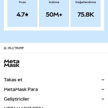
Puan
İndirme
Değerlendirme
4.7
50M+
75.8K
INJ/TRUMP
MetaMask site alt bilgisi
Takas et
Takas İşlemleri
MetaMask Para
Tahmin Et
YENİ
Kripto Al
Geliştiriciler
Perps
YENİ
MetaMask Kart
Dökümantasyon