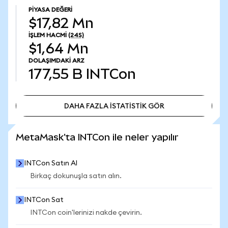
PIYASA DEĞERI
$17,82 Mn
İŞLEM HACMI
(24S)
$1,64 Mn
DOLAŞIMDAKI ARZ
177,55 B
INTCon
DAHA FAZLA İSTATİSTİK GÖR
DAHA FAZLA İSTATİSTİK GÖR
MetaMask'ta INTCon ile neler yapılır
INTCon Satın Al
Birkaç dokunuşla satın alın.
INTCon Sat
INTCon coin'lerinizi nakde çevirin.