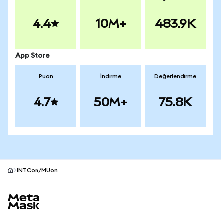
4.4
10M+
483.9K
App Store
Puan
İndirme
Değerlendirme
4.7
50M+
75.8K
INTCon/MUon
MetaMask site alt bilgisi