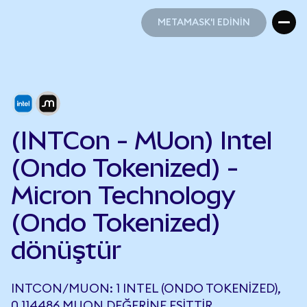
METAMASK'I EDİNİN
METAMASK'I EDİNİN
(INTCon - MUon) Intel
(Ondo Tokenized) -
Micron Technology
(Ondo Tokenized)
dönüştür
INTCON/MUON: 1 INTEL (ONDO TOKENIZED),
0,114486 MUON DEĞERINE EŞITTIR