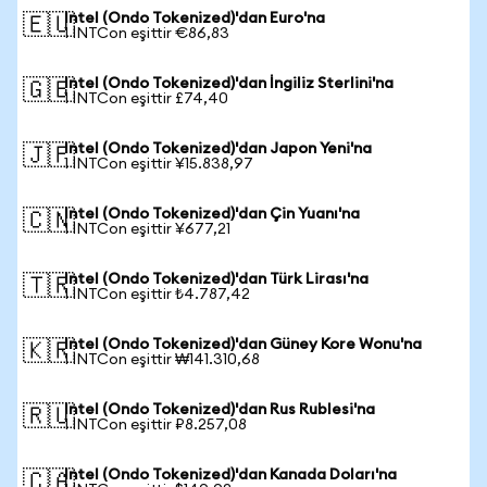
Intel (Ondo Tokenized)'dan Euro'na
🇪🇺
1 INTCon eşittir €86,83
Intel (Ondo Tokenized)'dan İngiliz Sterlini'na
🇬🇧
1 INTCon eşittir £74,40
Intel (Ondo Tokenized)'dan Japon Yeni'na
🇯🇵
1 INTCon eşittir ¥15.838,97
Intel (Ondo Tokenized)'dan Çin Yuanı'na
🇨🇳
1 INTCon eşittir ¥677,21
Intel (Ondo Tokenized)'dan Türk Lirası'na
🇹🇷
1 INTCon eşittir ₺4.787,42
Intel (Ondo Tokenized)'dan Güney Kore Wonu'na
🇰🇷
1 INTCon eşittir ₩141.310,68
Intel (Ondo Tokenized)'dan Rus Rublesi'na
🇷🇺
1 INTCon eşittir ₽8.257,08
Intel (Ondo Tokenized)'dan Kanada Doları'na
🇨🇦