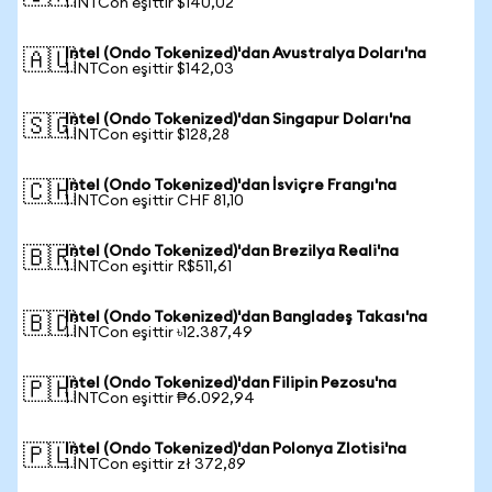
1 INTCon eşittir $140,02
Intel (Ondo Tokenized)'dan Avustralya Doları'na
🇦🇺
1 INTCon eşittir $142,03
Intel (Ondo Tokenized)'dan Singapur Doları'na
🇸🇬
1 INTCon eşittir $128,28
Intel (Ondo Tokenized)'dan İsviçre Frangı'na
🇨🇭
1 INTCon eşittir CHF 81,10
Intel (Ondo Tokenized)'dan Brezilya Reali'na
🇧🇷
1 INTCon eşittir R$511,61
Intel (Ondo Tokenized)'dan Bangladeş Takası'na
🇧🇩
1 INTCon eşittir ৳12.387,49
Intel (Ondo Tokenized)'dan Filipin Pezosu'na
🇵🇭
1 INTCon eşittir ₱6.092,94
Intel (Ondo Tokenized)'dan Polonya Zlotisi'na
🇵🇱
1 INTCon eşittir zł 372,89