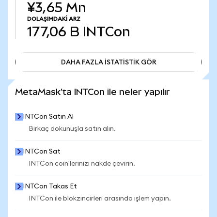
¥3,65 Mn
DOLAŞIMDAKI ARZ
177,06 B
INTCon
DAHA FAZLA İSTATİSTİK GÖR
DAHA FAZLA İSTATİSTİK GÖR
MetaMask'ta INTCon ile neler yapılır
INTCon Satın Al
Birkaç dokunuşla satın alın.
INTCon Sat
INTCon coin'lerinizi nakde çevirin.
INTCon Takas Et
INTCon ile blokzincirleri arasında işlem yapın.