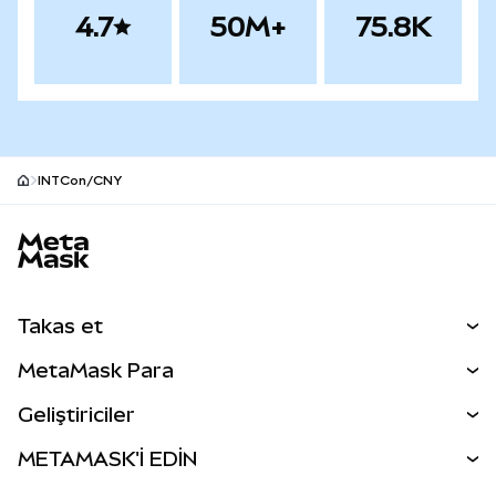
4.7
50M+
75.8K
INTCon/CNY
MetaMask site alt bilgisi
Takas et
Takas İşlemleri
MetaMask Para
Tahmin Et
YENİ
Kripto Al
Geliştiriciler
Perps
YENİ
MetaMask Kart
Dökümantasyon
METAMASK'İ EDİN
RWA'lar
mUSD
YENİ
Kontrol Paneli
İşlem Kalkanı