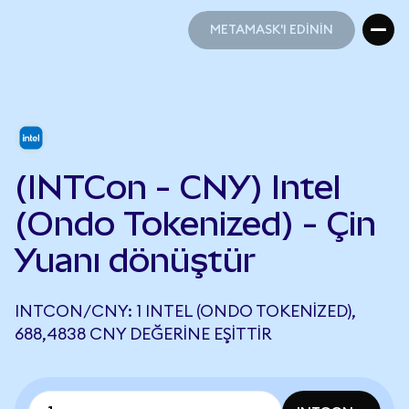
METAMASK'I EDİNİN
METAMASK'I EDİNİN
(INTCon - CNY) Intel
(Ondo Tokenized) - Çin
Yuanı dönüştür
INTCON/CNY: 1 INTEL (ONDO TOKENIZED),
688,4838 CNY DEĞERINE EŞITTIR