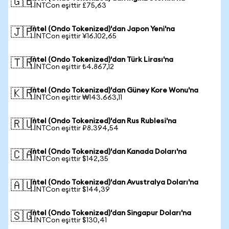
🇬🇧
1 INTCon eşittir £75,63
Intel (Ondo Tokenized)'dan Japon Yeni'na
🇯🇵
1 INTCon eşittir ¥16.102,65
Intel (Ondo Tokenized)'dan Türk Lirası'na
🇹🇷
1 INTCon eşittir ₺4.867,12
Intel (Ondo Tokenized)'dan Güney Kore Wonu'na
🇰🇷
1 INTCon eşittir ₩143.663,11
Intel (Ondo Tokenized)'dan Rus Rublesi'na
🇷🇺
1 INTCon eşittir ₽8.394,54
Intel (Ondo Tokenized)'dan Kanada Doları'na
🇨🇦
1 INTCon eşittir $142,35
Intel (Ondo Tokenized)'dan Avustralya Doları'na
🇦🇺
1 INTCon eşittir $144,39
Intel (Ondo Tokenized)'dan Singapur Doları'na
🇸🇬
1 INTCon eşittir $130,41