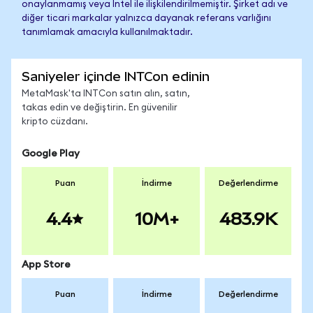
onaylanmamış veya Intel ile ilişkilendirilmemiştir. Şirket adı ve
diğer ticari markalar yalnızca dayanak referans varlığını
tanımlamak amacıyla kullanılmaktadır.
Saniyeler içinde INTCon edinin
MetaMask'ta INTCon satın alın, satın,
takas edin ve değiştirin. En güvenilir
kripto cüzdanı.
Google Play
Puan
İndirme
Değerlendirme
4.4
10M+
483.9K
App Store
Puan
İndirme
Değerlendirme