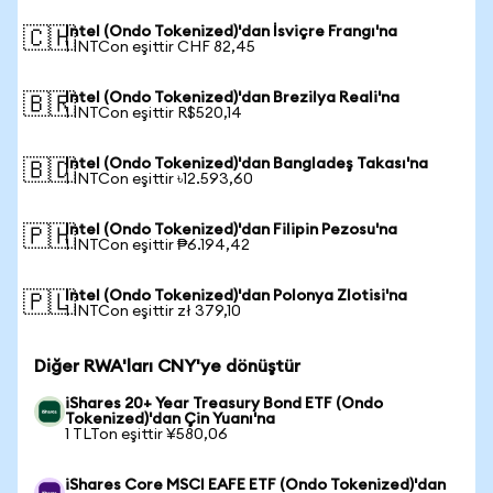
Intel (Ondo Tokenized)'dan İsviçre Frangı'na
🇨🇭
1 INTCon eşittir CHF 82,45
Intel (Ondo Tokenized)'dan Brezilya Reali'na
🇧🇷
1 INTCon eşittir R$520,14
Intel (Ondo Tokenized)'dan Bangladeş Takası'na
🇧🇩
1 INTCon eşittir ৳12.593,60
Intel (Ondo Tokenized)'dan Filipin Pezosu'na
🇵🇭
1 INTCon eşittir ₱6.194,42
Intel (Ondo Tokenized)'dan Polonya Zlotisi'na
🇵🇱
1 INTCon eşittir zł 379,10
Diğer RWA'ları CNY'ye dönüştür
iShares 20+ Year Treasury Bond ETF (Ondo
Tokenized)'dan Çin Yuanı'na
1 TLTon eşittir ¥580,06
iShares Core MSCI EAFE ETF (Ondo Tokenized)'dan