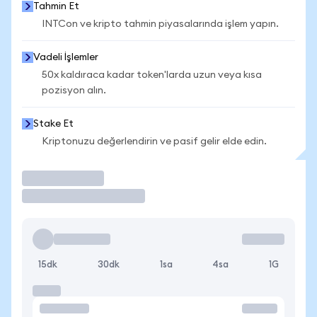
Tahmin Et
INTCon ve kripto tahmin piyasalarında işlem yapın.
Vadeli İşlemler
50x kaldıraca kadar token'larda uzun veya kısa
pozisyon alın.
Stake Et
Kriptonuzu değerlendirin ve pasif gelir elde edin.
İşlem Yap
15dk
30dk
1sa
4sa
1G