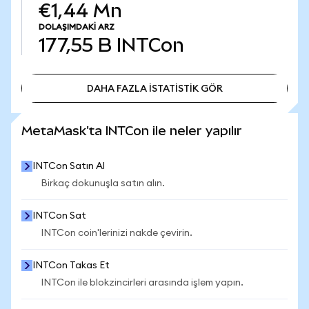
€1,44 Mn
DOLAŞIMDAKI ARZ
177,55 B
INTCon
DAHA FAZLA İSTATİSTİK GÖR
DAHA FAZLA İSTATİSTİK GÖR
MetaMask'ta INTCon ile neler yapılır
INTCon Satın Al
Birkaç dokunuşla satın alın.
INTCon Sat
INTCon coin'lerinizi nakde çevirin.
INTCon Takas Et
INTCon ile blokzincirleri arasında işlem yapın.