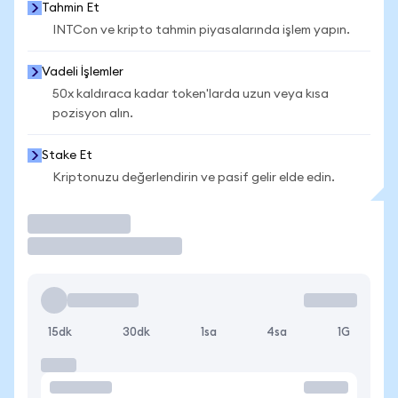
Tahmin Et
INTCon ve kripto tahmin piyasalarında işlem yapın.
Vadeli İşlemler
50x kaldıraca kadar token'larda uzun veya kısa
pozisyon alın.
Stake Et
Kriptonuzu değerlendirin ve pasif gelir elde edin.
İşlem Yap
15dk
30dk
1sa
4sa
1G