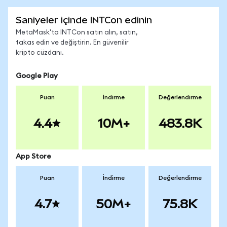
Saniyeler içinde INTCon edinin
MetaMask'ta INTCon satın alın, satın,
takas edin ve değiştirin. En güvenilir
kripto cüzdanı.
Google Play
Puan
İndirme
Değerlendirme
4.4
10M+
483.8K
App Store
Puan
İndirme
Değerlendirme
4.7
50M+
75.8K