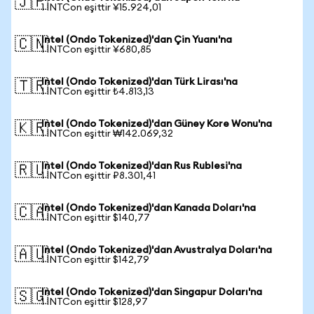
🇯🇵
1 INTCon eşittir ¥15.924,01
Intel (Ondo Tokenized)'dan Çin Yuanı'na
🇨🇳
1 INTCon eşittir ¥680,85
Intel (Ondo Tokenized)'dan Türk Lirası'na
🇹🇷
1 INTCon eşittir ₺4.813,13
Intel (Ondo Tokenized)'dan Güney Kore Wonu'na
🇰🇷
1 INTCon eşittir ₩142.069,32
Intel (Ondo Tokenized)'dan Rus Rublesi'na
🇷🇺
1 INTCon eşittir ₽8.301,41
Intel (Ondo Tokenized)'dan Kanada Doları'na
🇨🇦
1 INTCon eşittir $140,77
Intel (Ondo Tokenized)'dan Avustralya Doları'na
🇦🇺
1 INTCon eşittir $142,79
Intel (Ondo Tokenized)'dan Singapur Doları'na
🇸🇬
1 INTCon eşittir $128,97