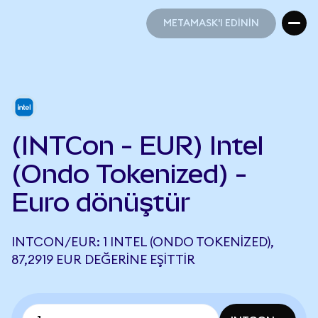
METAMASK'I EDİNİN
METAMASK'I EDİNİN
(INTCon - EUR) Intel
(Ondo Tokenized) -
Euro dönüştür
INTCON/EUR: 1 INTEL (ONDO TOKENIZED),
87,2919 EUR DEĞERINE EŞITTIR