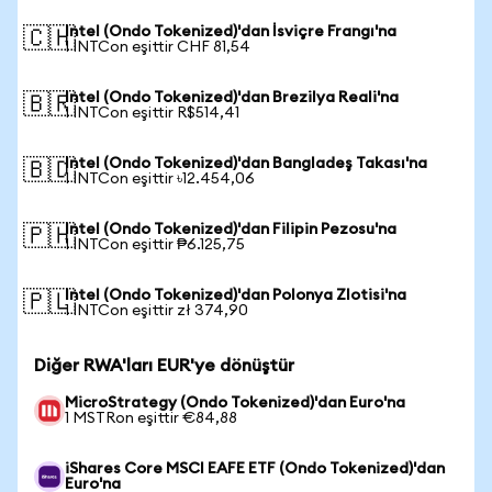
Intel (Ondo Tokenized)'dan İsviçre Frangı'na
🇨🇭
1 INTCon eşittir CHF 81,54
Intel (Ondo Tokenized)'dan Brezilya Reali'na
🇧🇷
1 INTCon eşittir R$514,41
Intel (Ondo Tokenized)'dan Bangladeş Takası'na
🇧🇩
1 INTCon eşittir ৳12.454,06
Intel (Ondo Tokenized)'dan Filipin Pezosu'na
🇵🇭
1 INTCon eşittir ₱6.125,75
Intel (Ondo Tokenized)'dan Polonya Zlotisi'na
🇵🇱
1 INTCon eşittir zł 374,90
Diğer RWA'ları EUR'ye dönüştür
MicroStrategy (Ondo Tokenized)'dan Euro'na
1 MSTRon eşittir €84,88
iShares Core MSCI EAFE ETF (Ondo Tokenized)'dan
Euro'na