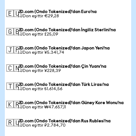
JD.com (Ondo Tokenized)'dan Euro'na
🇪🇺
1 JDon eşittir €29,28
JD.com (Ondo Tokenized)'dan İngiliz Sterlini'na
🇬🇧
1 JDon eşittir £25,09
JD.com (Ondo Tokenized)'dan Japon Yeni'na
🇯🇵
1 JDon eşittir ¥5.341,74
JD.com (Ondo Tokenized)'dan Çin Yuanı'na
🇨🇳
1 JDon eşittir ¥228,39
JD.com (Ondo Tokenized)'dan Türk Lirası'na
🇹🇷
1 JDon eşittir ₺1.614,56
JD.com (Ondo Tokenized)'dan Güney Kore Wonu'na
🇰🇷
1 JDon eşittir ₩47.657,11
JD.com (Ondo Tokenized)'dan Rus Rublesi'na
🇷🇺
1 JDon eşittir ₽2.784,70