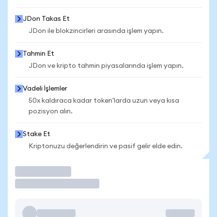
JDon Takas Et
JDon ile blokzincirleri arasında işlem yapın.
Tahmin Et
JDon ve kripto tahmin piyasalarında işlem yapın.
Vadeli İşlemler
50x kaldıraca kadar token'larda uzun veya kısa
pozisyon alın.
Stake Et
Kriptonuzu değerlendirin ve pasif gelir elde edin.
İşlem Yap