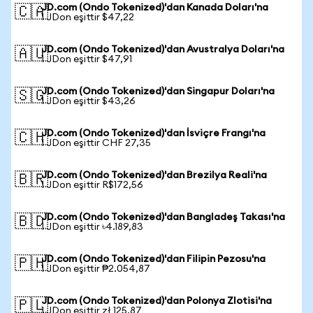
JD.com (Ondo Tokenized)'dan Kanada Doları'na
🇨🇦
1 JDon eşittir $47,22
JD.com (Ondo Tokenized)'dan Avustralya Doları'na
🇦🇺
1 JDon eşittir $47,91
JD.com (Ondo Tokenized)'dan Singapur Doları'na
🇸🇬
1 JDon eşittir $43,26
JD.com (Ondo Tokenized)'dan İsviçre Frangı'na
🇨🇭
1 JDon eşittir CHF 27,35
JD.com (Ondo Tokenized)'dan Brezilya Reali'na
🇧🇷
1 JDon eşittir R$172,56
JD.com (Ondo Tokenized)'dan Bangladeş Takası'na
🇧🇩
1 JDon eşittir ৳4.189,83
JD.com (Ondo Tokenized)'dan Filipin Pezosu'na
🇵🇭
1 JDon eşittir ₱2.054,87
JD.com (Ondo Tokenized)'dan Polonya Zlotisi'na
🇵🇱
1 JDon eşittir zł 125,87