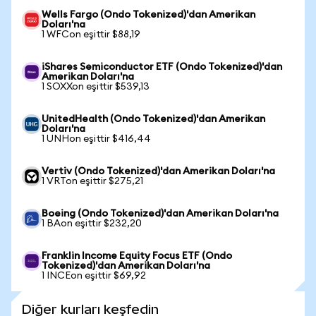
Wells Fargo (Ondo Tokenized)'dan Amerikan
Doları'na
1 WFCon eşittir $88,19
iShares Semiconductor ETF (Ondo Tokenized)'dan
Amerikan Doları'na
1 SOXXon eşittir $539,13
UnitedHealth (Ondo Tokenized)'dan Amerikan
Doları'na
1 UNHon eşittir $416,44
Vertiv (Ondo Tokenized)'dan Amerikan Doları'na
1 VRTon eşittir $275,21
Boeing (Ondo Tokenized)'dan Amerikan Doları'na
1 BAon eşittir $232,20
Franklin Income Equity Focus ETF (Ondo
Tokenized)'dan Amerikan Doları'na
1 INCEon eşittir $69,92
Diğer kurları keşfedin