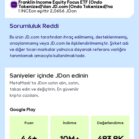
Franklin Income Equity Focus ETF (Ondo
Tokenized)'dan JD.com (Ondo Tokenized)'na
1 INCEon eşittir 2,0656 JDon
Sorumluluk Reddi
Bu ürün JD.com tarafından ihraç edilmemiş, desteklenmemiş,
onaylanmamış veya JD.com ile ilişkilendirilmemiştir. Şirket adı
ve diğer ticari markalar yalnızca dayanak referans varlığını
tanımlamak amacıyla kullanılmaktadır.
Saniyeler içinde JDon edinin
MetaMask'ta JDon satın alın, satın,
takas edin ve değiştirin. En güvenilir
kripto cüzdanı.
Google Play
Puan
İndirme
Değerlendirme
4.4
10M+
483.8K