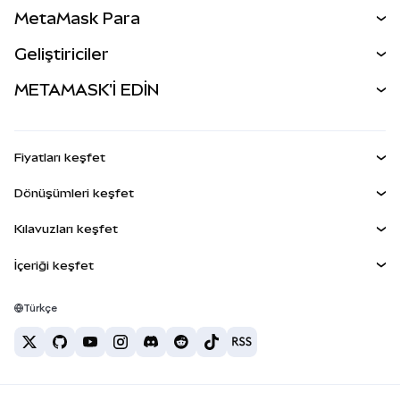
Takas İşlemleri
MetaMask Para
Tahmin Et
YENİ
Kripto Al
Geliştiriciler
Perps
YENİ
MetaMask Kart
Dökümantasyon
METAMASK'İ EDİN
RWA'lar
mUSD
YENİ
Kontrol Paneli
İşlem Kalkanı
Kazan
Smart Accounts Kit
Agent Wallet
YENİ
Fiyatları keşfet
Gömülü Cüzdanlar
Snap'ler
Bitcoin Fiyatı
Dönüşümleri keşfet
MetaMask Connect
Ethereum Fiyatı
Ödüller
YENİ
BTC'den USD'ye
Solana Fiyatı
Kılavuzları keşfet
Snap'ler
Güvenlik
ETH'den USD'ye
BTC Satın Al
Shiba Inu Fiyatı
USDT'den INR'ye
İçeriği keşfet
Web3 Servisleri
Destek
ETH Satın Al
Pepe Fiyatı
Bitcoin cüzdanı
BTC'den USDT'ye
SOL Satın Al
Kariyer
Tether Fiyatı
Solana cüzdanı
Türkçe
BTC'den INR'ye
PEPE Satın Al
İletişim
USDC Fiyatı
En iyi kripto kartları
ETH'den USDT'ye
USDT Satın Al
Chainlink Fiyatı
En iyi mobil kripto cüzdanlar
USDT'den PHP'ye
USDC Satın Al
Polymarket nedir?
BTC'den EUR'ya