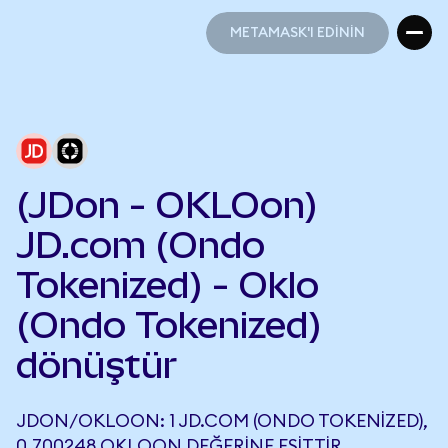
METAMASK'I EDİNİN
METAMASK'I EDİNİN
(JDon - OKLOon)
JD.com (Ondo
Tokenized) - Oklo
(Ondo Tokenized)
dönüştür
JDON/OKLOON: 1 JD.COM (ONDO TOKENIZED),
0,700248 OKLOON DEĞERINE EŞITTIR