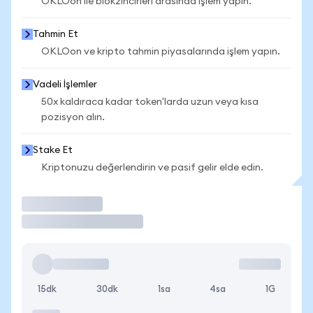
OKLOon ile blokzincirleri arasında işlem yapın.
Tahmin Et
OKLOon ve kripto tahmin piyasalarında işlem yapın.
Vadeli İşlemler
50x kaldıraca kadar token'larda uzun veya kısa
pozisyon alın.
Stake Et
Kriptonuzu değerlendirin ve pasif gelir elde edin.
İşlem Yap
15dk
30dk
1sa
4sa
1G