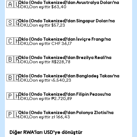
Oklo (Ondo Tokenized)'dan Avustralya Doları'na
🇦🇺
1 OKLOon eşittir $63,40
Oklo (Ondo Tokenized)'dan Singapur Doları'na
🇸🇬
1 OKLOon eşittir $57,23
Oklo (Ondo Tokenized)'dan İsviçre Frangı'na
🇨🇭
1 OKLOon eşittir CHF 36,17
Oklo (Ondo Tokenized)'dan Brezilya Reali'na
🇧🇷
1 OKLOon eşittir R$228,78
Oklo (Ondo Tokenized)'dan Bangladeş Takası'na
🇧🇩
1 OKLOon eşittir ৳5.540,23
Oklo (Ondo Tokenized)'dan Filipin Pezosu'na
🇵🇭
1 OKLOon eşittir ₱2.720,89
Oklo (Ondo Tokenized)'dan Polonya Zlotisi'na
🇵🇱
1 OKLOon eşittir zł 166,43
Diğer RWA'ları USD'ye dönüştür