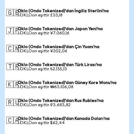
Oklo (Ondo Tokenized)'dan İngiliz Sterlini'na
🇬🇧
1 OKLOon eşittir £33,18
Oklo (Ondo Tokenized)'dan Japon Yeni'na
🇯🇵
1 OKLOon eşittir ¥7.060,16
Oklo (Ondo Tokenized)'dan Çin Yuanı'na
🇨🇳
1 OKLOon eşittir ¥302,06
Oklo (Ondo Tokenized)'dan Türk Lirası'na
🇹🇷
1 OKLOon eşittir ₺2.135,13
Oklo (Ondo Tokenized)'dan Güney Kore Wonu'na
🇰🇷
1 OKLOon eşittir ₩63.106,08
Oklo (Ondo Tokenized)'dan Rus Rublesi'na
🇷🇺
1 OKLOon eşittir ₽3.683,82
Oklo (Ondo Tokenized)'dan Kanada Doları'na
🇨🇦
1 OKLOon eşittir $62,44