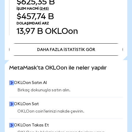
$625,35 B
İŞLEM HACMI
(24S)
$457,74 B
DOLAŞIMDAKI ARZ
13,97 B
OKLOon
DAHA FAZLA İSTATİSTİK GÖR
DAHA FAZLA İSTATİSTİK GÖR
MetaMask'ta OKLOon ile neler yapılır
OKLOon Satın Al
Birkaç dokunuşla satın alın.
OKLOon Sat
OKLOon coin'lerinizi nakde çevirin.
OKLOon Takas Et