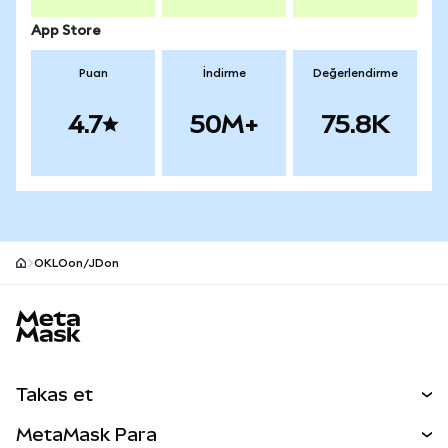
App Store
Puan
İndirme
Değerlendirme
4.7
50M+
75.8K
OKLOon/JDon
MetaMask site alt bilgisi
Takas et
Takas İşlemleri
MetaMask Para