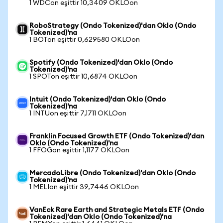
1 WDCon eşittir 10,3409 OKLOon
RoboStrategy (Ondo Tokenized)'dan Oklo (Ondo
Tokenized)'na
1 BOTon eşittir 0,629580 OKLOon
Spotify (Ondo Tokenized)'dan Oklo (Ondo
Tokenized)'na
1 SPOTon eşittir 10,6874 OKLOon
Intuit (Ondo Tokenized)'dan Oklo (Ondo
Tokenized)'na
1 INTUon eşittir 7,1711 OKLOon
Franklin Focused Growth ETF (Ondo Tokenized)'dan
Oklo (Ondo Tokenized)'na
1 FFOGon eşittir 1,1177 OKLOon
MercadoLibre (Ondo Tokenized)'dan Oklo (Ondo
Tokenized)'na
1 MELIon eşittir 39,7446 OKLOon
VanEck Rare Earth and Strategic Metals ETF (Ondo
Tokenized)'dan Oklo (Ondo Tokenized)'na