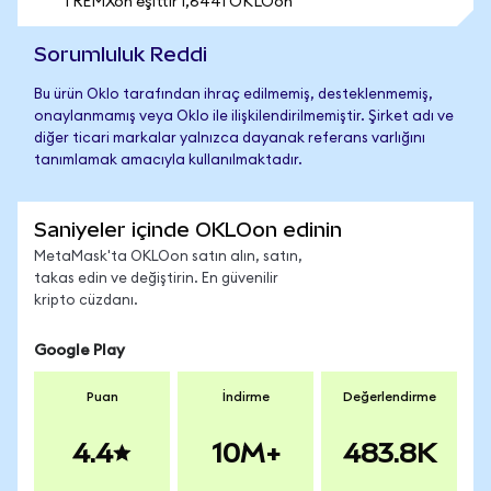
1 REMXon eşittir 1,6441 OKLOon
Sorumluluk Reddi
Bu ürün Oklo tarafından ihraç edilmemiş, desteklenmemiş,
onaylanmamış veya Oklo ile ilişkilendirilmemiştir. Şirket adı ve
diğer ticari markalar yalnızca dayanak referans varlığını
tanımlamak amacıyla kullanılmaktadır.
Saniyeler içinde OKLOon edinin
MetaMask'ta OKLOon satın alın, satın,
takas edin ve değiştirin. En güvenilir
kripto cüzdanı.
Google Play
Puan
İndirme
Değerlendirme
4.4
10M+
483.8K