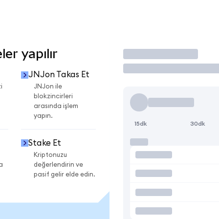
er yapılır
İşlem Yap
JNJon Takas Et
i
JNJon ile
blokzincirleri
arasında işlem
yapın.
15dk
30dk
Stake Et
Kriptonuzu
a
değerlendirin ve
pasif gelir elde edin.