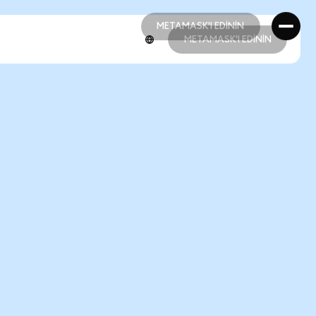
METAMASK'I EDİNİN
METAMASK'I EDİNİN
METAMASK'I EDİNİN
METAMASK'I EDİNİN