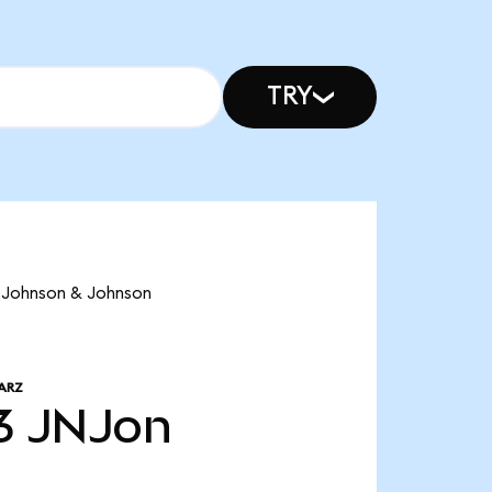
TRY
e Johnson & Johnson
ARZ
3
JNJon