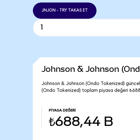
JNJON - TRY TAKAS ET
Johnson & Johnson (Ond
Johnson & Johnson (Ondo Tokenized) güncel f
(Ondo Tokenized) toplam piyasa değeri ₺688
PIYASA DEĞERI
₺688,44 B