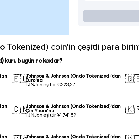
Tokenized) coin'in çeşitli para biri
) kuru bugün ne kadar?
dan
Johnson & Johnson (Ondo Tokenized)'dan
🇪🇺
🇬
Euro'na
1 JNJon eşittir €223,27
dan
Johnson & Johnson (Ondo Tokenized)'dan
🇨🇳
🇰
Çin Yuanı'na
1 JNJon eşittir ¥1.741,59
dan
Johnson & Johnson (Ondo Tokenized)'dan