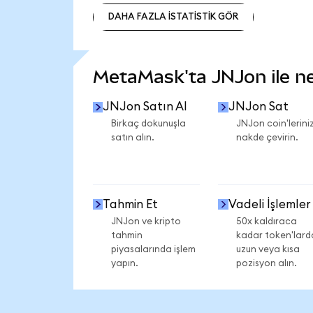
DAHA FAZLA İSTATİSTİK GÖR
DAHA FAZLA İSTATİSTİK GÖR
MetaMask'ta JNJon ile nel
JNJon Satın Al
JNJon Sat
Birkaç dokunuşla
JNJon coin'leriniz
satın alın.
nakde çevirin.
Tahmin Et
Vadeli İşlemler
JNJon ve kripto
50x kaldıraca
tahmin
kadar token'lard
piyasalarında işlem
uzun veya kısa
yapın.
pozisyon alın.