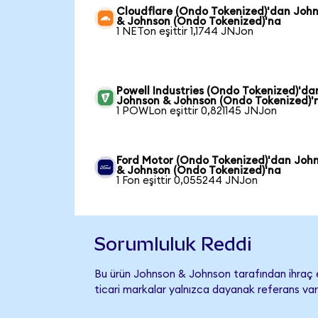
Cloudflare (Ondo Tokenized)'dan Joh
& Johnson (Ondo Tokenized)'na
1 NETon eşittir 1,1744 JNJon
Powell Industries (Ondo Tokenized)'da
Johnson & Johnson (Ondo Tokenized)'
1 POWLon eşittir 0,821145 JNJon
Ford Motor (Ondo Tokenized)'dan Joh
& Johnson (Ondo Tokenized)'na
1 Fon eşittir 0,055244 JNJon
Sorumluluk Reddi
Bu ürün Johnson & Johnson tarafından ihraç e
ticari markalar yalnızca dayanak referans var