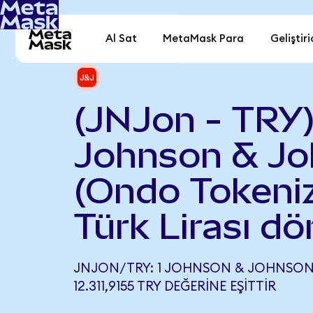
Al Sat
MetaMask Para
Geliştiri
(JNJon - TRY
Johnson & J
(Ondo Tokeniz
Türk Lirası d
JNJON/TRY: 1 JOHNSON & JOHNSON
12.311,9155 TRY DEĞERINE EŞITTIR