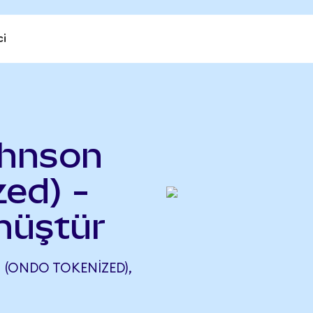
ci
)
ohnson
ed) -
önüştür
 (ONDO TOKENIZED),