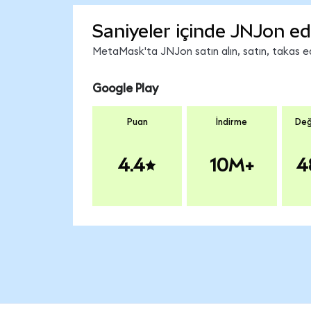
Saniyeler içinde JNJon ed
MetaMask'ta JNJon satın alın, satın, takas edi
Google Play
Puan
İndirme
Değ
4.4
10M+
4