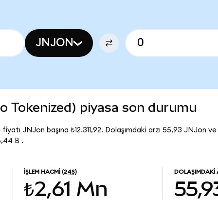
JNJON
o Tokenized) piyasa son durumu
iyatı JNJon başına ₺12.311,92. Dolaşımdaki arzı 55,93 JNJon v
,44 B .
İŞLEM HACMI
(24S)
DOLAŞIMDAKI 
₺2,61 Mn
55,9