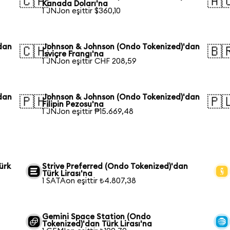
🇨🇦
🇦
Kanada Doları'na
1 JNJon eşittir $360,10
dan
Johnson & Johnson (Ondo Tokenized)'dan
🇨🇭
🇧
İsviçre Frangı'na
1 JNJon eşittir CHF 208,59
dan
Johnson & Johnson (Ondo Tokenized)'dan
🇵🇭
🇵
Filipin Pezosu'na
1 JNJon eşittir ₱15.669,48
ürk
Strive Preferred (Ondo Tokenized)'dan
Türk Lirası'na
1 SATAon eşittir ₺4.807,38
Gemini Space Station (Ondo
Tokenized)'dan Türk Lirası'na