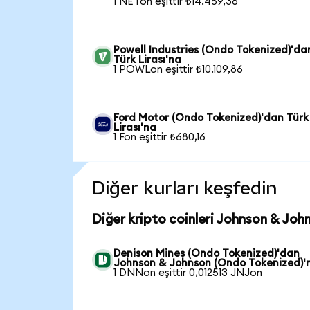
1 NETon eşittir ₺14.459,36
Powell Industries (Ondo Tokenized)'da
Türk Lirası'na
1 POWLon eşittir ₺10.109,86
Ford Motor (Ondo Tokenized)'dan Türk
Lirası'na
1 Fon eşittir ₺680,16
Diğer kurları keşfedin
Diğer kripto coinleri Johnson & Joh
Denison Mines (Ondo Tokenized)'dan
Johnson & Johnson (Ondo Tokenized)'
1 DNNon eşittir 0,012513 JNJon