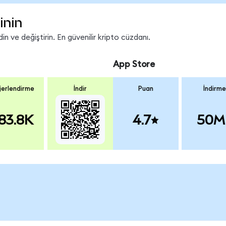
inin
n ve değiştirin. En güvenilir kripto cüzdanı.
App Store
erlendirme
İndir
Puan
İndirme
83.8K
4.7
50M