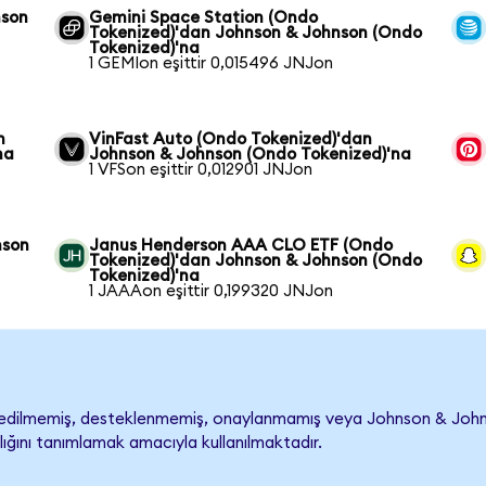
nson
Gemini Space Station (Ondo
Tokenized)'dan Johnson & Johnson (Ondo
Tokenized)'na
1 GEMIon eşittir 0,015496 JNJon
n
VinFast Auto (Ondo Tokenized)'dan
na
Johnson & Johnson (Ondo Tokenized)'na
1 VFSon eşittir 0,012901 JNJon
nson
Janus Henderson AAA CLO ETF (Ondo
Tokenized)'dan Johnson & Johnson (Ondo
Tokenized)'na
1 JAAAon eşittir 0,199320 JNJon
dilmemiş, desteklenmemiş, onaylanmamış veya Johnson & Johnson il
lığını tanımlamak amacıyla kullanılmaktadır.