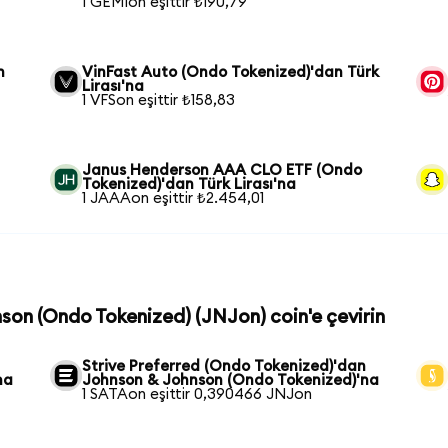
1 GEMIon eşittir ₺190,79
n
VinFast Auto (Ondo Tokenized)'dan Türk
Lirası'na
1 VFSon eşittir ₺158,83
Janus Henderson AAA CLO ETF (Ondo
Tokenized)'dan Türk Lirası'na
1 JAAAon eşittir ₺2.454,01
nson (Ondo Tokenized) (JNJon) coin'e çevirin
Strive Preferred (Ondo Tokenized)'dan
na
Johnson & Johnson (Ondo Tokenized)'na
1 SATAon eşittir 0,390466 JNJon