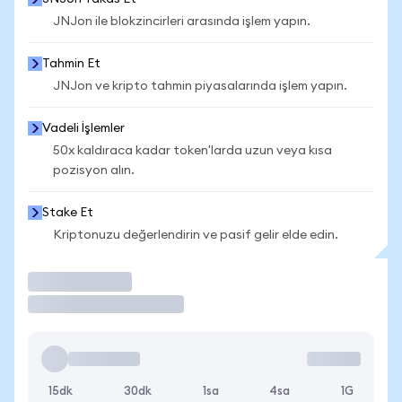
JNJon ile blokzincirleri arasında işlem yapın.
Tahmin Et
JNJon ve kripto tahmin piyasalarında işlem yapın.
Vadeli İşlemler
50x kaldıraca kadar token'larda uzun veya kısa
pozisyon alın.
Stake Et
Kriptonuzu değerlendirin ve pasif gelir elde edin.
İşlem Yap
15dk
30dk
1sa
4sa
1G