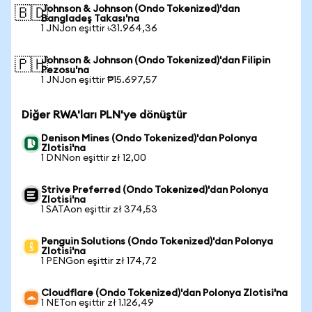
Johnson & Johnson (Ondo Tokenized)'dan
🇧🇩
Bangladeş Takası'na
1 JNJon eşittir ৳31.964,36
Johnson & Johnson (Ondo Tokenized)'dan Filipin
🇵🇭
Pezosu'na
1 JNJon eşittir ₱15.697,57
Diğer RWA'ları PLN'ye dönüştür
Denison Mines (Ondo Tokenized)'dan Polonya
Zlotisi'na
1 DNNon eşittir zł 12,00
Strive Preferred (Ondo Tokenized)'dan Polonya
Zlotisi'na
1 SATAon eşittir zł 374,53
Penguin Solutions (Ondo Tokenized)'dan Polonya
Zlotisi'na
1 PENGon eşittir zł 174,72
Cloudflare (Ondo Tokenized)'dan Polonya Zlotisi'na
1 NETon eşittir zł 1.126,49