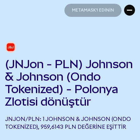
METAMASK'I EDİNİN
METAMASK'I EDİNİN
(JNJon - PLN) Johnson
& Johnson (Ondo
Tokenized) - Polonya
Zlotisi dönüştür
JNJON/PLN: 1 JOHNSON & JOHNSON (ONDO
TOKENIZED), 959,6143 PLN DEĞERINE EŞITTIR