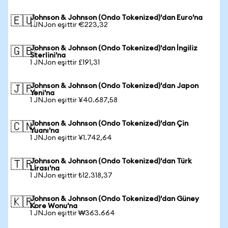
Johnson & Johnson (Ondo Tokenized)'dan Euro'na
🇪🇺
1 JNJon eşittir €223,32
Johnson & Johnson (Ondo Tokenized)'dan İngiliz
🇬🇧
Sterlini'na
1 JNJon eşittir £191,31
Johnson & Johnson (Ondo Tokenized)'dan Japon
🇯🇵
Yeni'na
1 JNJon eşittir ¥40.687,58
Johnson & Johnson (Ondo Tokenized)'dan Çin
🇨🇳
Yuanı'na
1 JNJon eşittir ¥1.742,64
Johnson & Johnson (Ondo Tokenized)'dan Türk
🇹🇷
Lirası'na
1 JNJon eşittir ₺12.318,37
Johnson & Johnson (Ondo Tokenized)'dan Güney
🇰🇷
Kore Wonu'na
1 JNJon eşittir ₩363.664