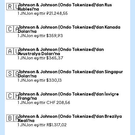
Johnson & Johnson (Ondo Tokenized)'dan Rus
🇷🇺
Rublesi'na
1 JNJon eşittir ₽21.248,55
Johnson & Johnson (Ondo Tokenized)'dan Kanada
🇨🇦
Doları'na
1 JNJon eşittir $359,93
Johnson & Johnson (Ondo Tokenized)'dan
🇦🇺
Avustralya Doları'na
1 JNJon eşittir $365,37
Johnson & Johnson (Ondo Tokenized)'dan Singapur
🇸🇬
Doları'na
1 JNJon eşittir $330,13
Johnson & Johnson (Ondo Tokenized)'dan İsviçre
🇨🇭
Frangı'na
1 JNJon eşittir CHF 208,56
Johnson & Johnson (Ondo Tokenized)'dan Brezilya
🇧🇷
Reali'na
1 JNJon eşittir R$1.317,02