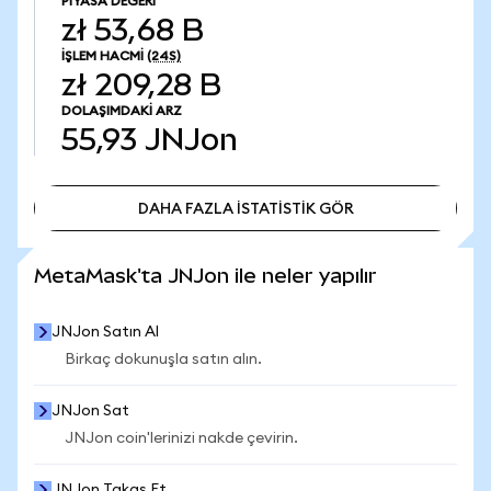
PIYASA DEĞERI
zł 53,68 B
İŞLEM HACMI
(24S)
zł 209,28 B
DOLAŞIMDAKI ARZ
55,93
JNJon
DAHA FAZLA İSTATİSTİK GÖR
DAHA FAZLA İSTATİSTİK GÖR
MetaMask'ta JNJon ile neler yapılır
JNJon Satın Al
Birkaç dokunuşla satın alın.
JNJon Sat
JNJon coin'lerinizi nakde çevirin.
JNJon Takas Et