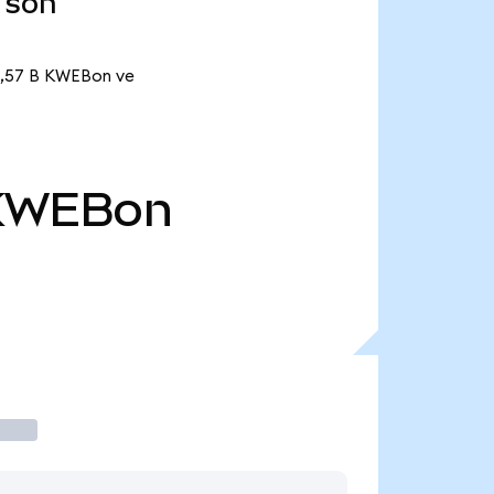
 son
 1,57 B KWEBon ve
KWEBon