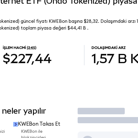
ternet ETF (Ondo Tokenized) piyasa
kenized) güncel fiyatı KWEBon başına $28,32. Dolaşımdaki arzı
kenized) toplam piyasa değeri $44,41 B .
İŞLEM HACMI
(24S)
DOLAŞIMDAKI ARZ
$227,44
1,57 B
eler yapılır
İşlem Yap
KWEBon Takas Et
izi
KWEBon ile
blokzincirleri