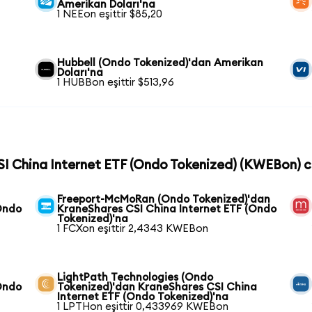
Amerikan Doları'na
1 NEEon eşittir $85,20
Hubbell (Ondo Tokenized)'dan Amerikan
Doları'na
1 HUBBon eşittir $513,96
SI China Internet ETF (Ondo Tokenized) (KWEBon) co
Freeport-McMoRan (Ondo Tokenized)'dan
Ondo
KraneShares CSI China Internet ETF (Ondo
Tokenized)'na
1 FCXon eşittir 2,4343 KWEBon
LightPath Technologies (Ondo
Ondo
Tokenized)'dan KraneShares CSI China
Internet ETF (Ondo Tokenized)'na
1 LPTHon eşittir 0,433969 KWEBon