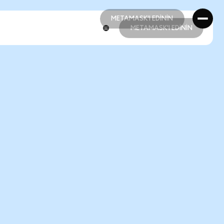
METAMASK'I EDİNİN
METAMASK'I EDİNİN
METAMASK'I EDİNİN
METAMASK'I EDİNİN