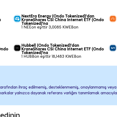
NextEra Energy (Ondo Tokenized)'dan
a
KraneShares CSI China Internet ETF (Ondo
Tokenized)'na
1 NEEon eşittir 3,0085 KWEBon
Hubbell (Ondo Tokenized)'dan
Ondo
KraneShares CSI China Internet ETF (Ondo
Tokenized)'na
1 HUBBon eşittir 18,1483 KWEBon
tarafından ihraç edilmemiş, desteklenmemiş, onaylanmamış veya 
ari markalar yalnızca dayanak referans varlığını tanımlamak amacıyla
edinin