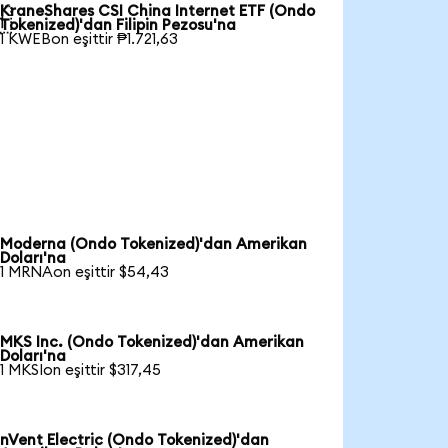
KraneShares CSI China Internet ETF (Ondo

Tokenized)'dan Filipin Pezosu'na
1 KWEBon eşittir ₱1.721,63
Moderna (Ondo Tokenized)'dan Amerikan
Doları'na
1 MRNAon eşittir $54,43
MKS Inc. (Ondo Tokenized)'dan Amerikan
Doları'na
1 MKSIon eşittir $317,45
nVent Electric (Ondo Tokenized)'dan