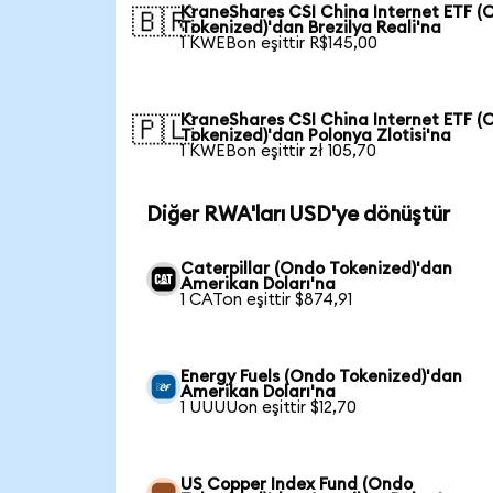
KraneShares CSI China Internet ETF (
🇧🇷
Tokenized)'dan Brezilya Reali'na
1 KWEBon eşittir R$145,00
KraneShares CSI China Internet ETF (
🇵🇱
Tokenized)'dan Polonya Zlotisi'na
1 KWEBon eşittir zł 105,70
Diğer RWA'ları USD'ye dönüştür
Caterpillar (Ondo Tokenized)'dan
Amerikan Doları'na
1 CATon eşittir $874,91
Energy Fuels (Ondo Tokenized)'dan
Amerikan Doları'na
1 UUUUon eşittir $12,70
US Copper Index Fund (Ondo