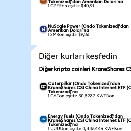
Tokenized)'dan Amerikan Doları'na
1 CPERon eşittir $40,91
NuScale Power (Ondo Tokenized)'dan
Amerikan Doları'na
1 SMRon eşittir $9,36
Diğer kurları keşfedin
Diğer kripto coinleri KraneShares C
Caterpillar (Ondo Tokenized)'dan
KraneShares CSI China Internet ETF (
Tokenized)'na
1 CATon eşittir 30,8937 KWEBon
Energy Fuels (Ondo Tokenized)'dan
KraneShares CSI China Internet ETF (
Tokenized)'na
1 UUUUon eşittir 0,448446 KWEBon