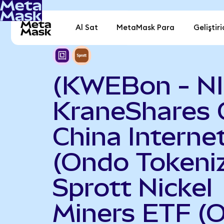
Al Sat
MetaMask Para
Geliştiri
(KWEBon - N
KraneShares 
China Interne
(Ondo Tokeniz
Sprott Nickel
Miners ETF (