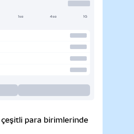
1sa
4sa
1G
eşitli para birimlerinde