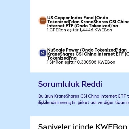
US Copper Index Fund (Ondo
Tokenized)'dan KraneShares CSI Chin
Internet ETF (Ondo Tokenized)'na
1 CPERon eşittir 1,4446 KWEBon
NuScale Power (Ondo Tokenized)'dan
KraneShares CSI China Internet ETF (
Tokenized)'na
1 SMRon eşittir 0,330508 KWEBon
Sorumluluk Reddi
Bu ürün KraneShares CSI China Internet ETF 
ilişkilendirilmemiştir. Şirket adı ve diğer tic
Saniyeler içinde KWEBon 