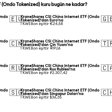
 (Ondo Tokenized) kuru bugün ne kadar?
Ondo
KraneShares CSI China Internet ETF (Ondo
🇪🇺
🇬
Tokenized)'dan Euro'na
1 KWEBon eşittir €24,58
Ondo
KraneShares CSI China Internet ETF (Ondo
🇨🇳
🇹
Tokenized)'dan Çin Yuanı'na
1 KWEBon eşittir ¥191,16
Ondo
KraneShares CSI China Internet ETF (Ondo
🇷🇺
🇨
Tokenized)'dan Rus Rublesi'na
1 KWEBon eşittir ₽2.307,42
Ondo
KraneShares CSI China Internet ETF (Ondo
🇸🇬
🇨
Tokenized)'dan Singapur Doları'na
1 KWEBon eşittir $36,35