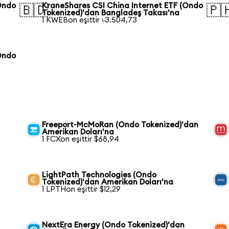
Ondo
KraneShares CSI China Internet ETF (Ondo
🇧🇩
🇵
Tokenized)'dan Bangladeş Takası'na
1 KWEBon eşittir ৳3.504,73
Ondo
Freeport-McMoRan (Ondo Tokenized)'dan
Amerikan Doları'na
1 FCXon eşittir $68,94
LightPath Technologies (Ondo
Tokenized)'dan Amerikan Doları'na
1 LPTHon eşittir $12,29
NextEra Energy (Ondo Tokenized)'dan