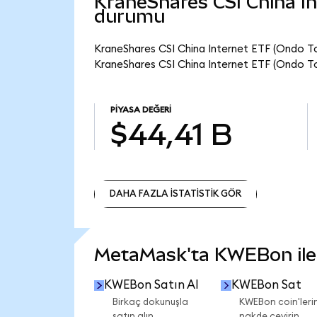
KraneShares CSI China In
durumu
KraneShares CSI China Internet ETF (Ondo To
KraneShares CSI China Internet ETF (Ondo To
PIYASA DEĞERI
$44,41 B
DAHA FAZLA İSTATİSTİK GÖR
DAHA FAZLA İSTATİSTİK GÖR
MetaMask'ta KWEBon ile n
KWEBon Satın Al
KWEBon Sat
Birkaç dokunuşla
KWEBon coin'lerin
satın alın.
nakde çevirin.