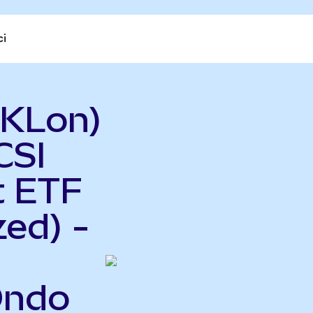
ci
IKLon)
CSI
t ETF
ed) -
Ondo