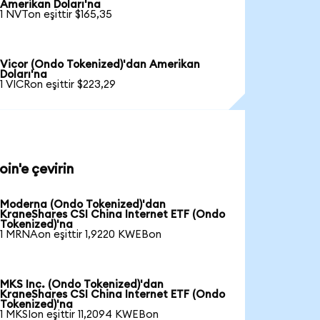
Amerikan Doları'na
1 NVTon eşittir $165,35
Vicor (Ondo Tokenized)'dan Amerikan
Doları'na
1 VICRon eşittir $223,29
in'e çevirin
Moderna (Ondo Tokenized)'dan
KraneShares CSI China Internet ETF (Ondo
Tokenized)'na
1 MRNAon eşittir 1,9220 KWEBon
MKS Inc. (Ondo Tokenized)'dan
KraneShares CSI China Internet ETF (Ondo
Tokenized)'na
1 MKSIon eşittir 11,2094 KWEBon