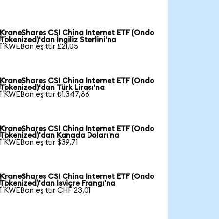
KraneShares CSI China Internet ETF (Ondo

Tokenized)'dan İngiliz Sterlini'na
1 KWEBon eşittir £21,05
KraneShares CSI China Internet ETF (Ondo

Tokenized)'dan Türk Lirası'na
1 KWEBon eşittir ₺1.347,86
KraneShares CSI China Internet ETF (Ondo

Tokenized)'dan Kanada Doları'na
1 KWEBon eşittir $39,71
KraneShares CSI China Internet ETF (Ondo

Tokenized)'dan İsviçre Frangı'na
1 KWEBon eşittir CHF 23,01