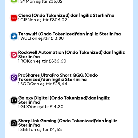
1 SYMon eşittir £35,02
Ciena (Ondo Tokenized)'dan İngiliz Sterlini'na
1 CIENon eşittir £306,09
Terawulf (Ondo Tokenized)'dan İngiliz Sterlini'na
1 WULFon eşittir £13,80
Rockwell Automation (Ondo Tokenized)'dan İngiliz
Sterlini'na
1 ROKon eşittir £336,60
ProShares UltraPro Short QQQ (Ondo
Tokenized)'dan İngiliz Sterlini'na
1 SQQQon eşittir £28,44
Galaxy Digital (Ondo Tokenized)'dan İngiliz
Sterlini'na
1 GLXYon eşittir £14,30
SharpLink Gaming (Ondo Tokenized)'dan İngiliz
Sterlini'na
1 SBETon eşittir £4,63