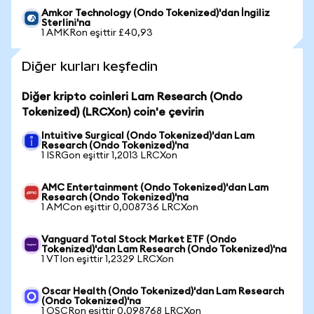
Amkor Technology (Ondo Tokenized)'dan İngiliz
Sterlini'na
1 AMKRon eşittir £40,93
Diğer kurları keşfedin
Diğer kripto coinleri Lam Research (Ondo
Tokenized) (LRCXon) coin'e çevirin
Intuitive Surgical (Ondo Tokenized)'dan Lam
Research (Ondo Tokenized)'na
1 ISRGon eşittir 1,2013 LRCXon
AMC Entertainment (Ondo Tokenized)'dan Lam
Research (Ondo Tokenized)'na
1 AMCon eşittir 0,008736 LRCXon
Vanguard Total Stock Market ETF (Ondo
Tokenized)'dan Lam Research (Ondo Tokenized)'na
1 VTIon eşittir 1,2329 LRCXon
Oscar Health (Ondo Tokenized)'dan Lam Research
(Ondo Tokenized)'na
1 OSCRon eşittir 0,098768 LRCXon