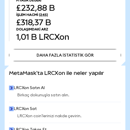
PIYASA DEĞERI
£232,88 B
İŞLEM HACMI
(24S)
£318,37 B
DOLAŞIMDAKI ARZ
1,01 B
LRCXon
DAHA FAZLA İSTATİSTİK GÖR
DAHA FAZLA İSTATİSTİK GÖR
MetaMask'ta LRCXon ile neler yapılır
LRCXon Satın Al
Birkaç dokunuşla satın alın.
LRCXon Sat
LRCXon coin'lerinizi nakde çevirin.
LRCXon Takas Et