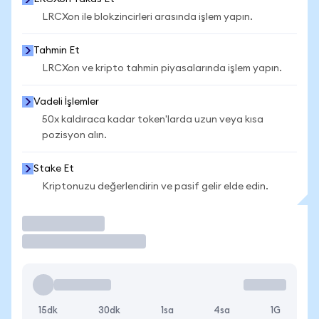
LRCXon ile blokzincirleri arasında işlem yapın.
Tahmin Et
LRCXon ve kripto tahmin piyasalarında işlem yapın.
Vadeli İşlemler
50x kaldıraca kadar token'larda uzun veya kısa
pozisyon alın.
Stake Et
Kriptonuzu değerlendirin ve pasif gelir elde edin.
İşlem Yap
15dk
30dk
1sa
4sa
1G