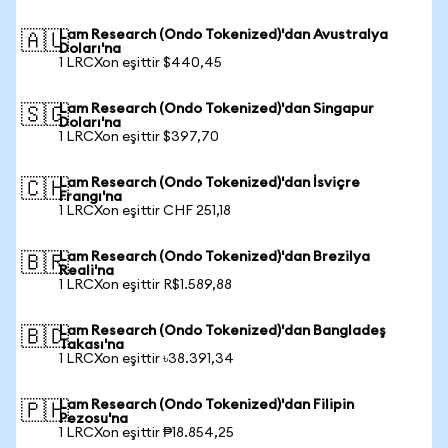
Lam Research (Ondo Tokenized)'dan Avustralya
🇦🇺
Doları'na
1 LRCXon eşittir $440,45
Lam Research (Ondo Tokenized)'dan Singapur
🇸🇬
Doları'na
1 LRCXon eşittir $397,70
Lam Research (Ondo Tokenized)'dan İsviçre
🇨🇭
Frangı'na
1 LRCXon eşittir CHF 251,18
Lam Research (Ondo Tokenized)'dan Brezilya
🇧🇷
Reali'na
1 LRCXon eşittir R$1.589,88
Lam Research (Ondo Tokenized)'dan Bangladeş
🇧🇩
Takası'na
1 LRCXon eşittir ৳38.391,34
Lam Research (Ondo Tokenized)'dan Filipin
🇵🇭
Pezosu'na
1 LRCXon eşittir ₱18.854,25