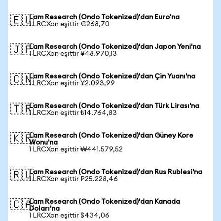
Lam Research (Ondo Tokenized)'dan Euro'na
🇪🇺
1 LRCXon eşittir €268,70
Lam Research (Ondo Tokenized)'dan Japon Yeni'na
🇯🇵
1 LRCXon eşittir ¥48.970,13
Lam Research (Ondo Tokenized)'dan Çin Yuanı'na
🇨🇳
1 LRCXon eşittir ¥2.093,99
Lam Research (Ondo Tokenized)'dan Türk Lirası'na
🇹🇷
1 LRCXon eşittir ₺14.764,83
Lam Research (Ondo Tokenized)'dan Güney Kore
🇰🇷
Wonu'na
1 LRCXon eşittir ₩441.579,52
Lam Research (Ondo Tokenized)'dan Rus Rublesi'na
🇷🇺
1 LRCXon eşittir ₽25.228,46
Lam Research (Ondo Tokenized)'dan Kanada
🇨🇦
Doları'na
1 LRCXon eşittir $434,06