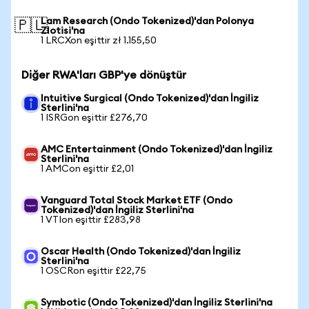
Lam Research (Ondo Tokenized)'dan Polonya
🇵🇱
Zlotisi'na
1 LRCXon eşittir zł 1.155,50
Diğer RWA'ları GBP'ye dönüştür
Intuitive Surgical (Ondo Tokenized)'dan İngiliz
Sterlini'na
1 ISRGon eşittir £276,70
AMC Entertainment (Ondo Tokenized)'dan İngiliz
Sterlini'na
1 AMCon eşittir £2,01
Vanguard Total Stock Market ETF (Ondo
Tokenized)'dan İngiliz Sterlini'na
1 VTIon eşittir £283,98
Oscar Health (Ondo Tokenized)'dan İngiliz
Sterlini'na
1 OSCRon eşittir £22,75
Symbotic (Ondo Tokenized)'dan İngiliz Sterlini'na