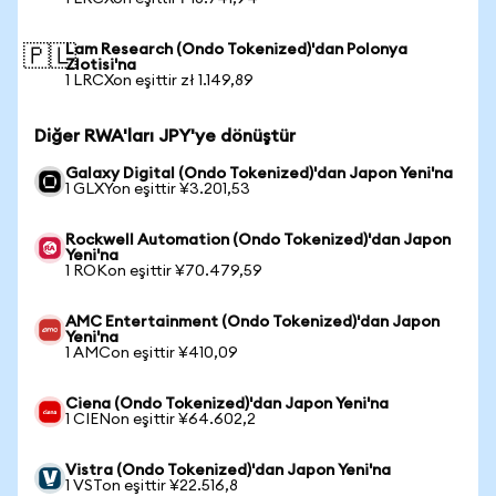
Lam Research (Ondo Tokenized)'dan Polonya
🇵🇱
Zlotisi'na
1 LRCXon eşittir zł 1.149,89
Diğer RWA'ları JPY'ye dönüştür
Galaxy Digital (Ondo Tokenized)'dan Japon Yeni'na
1 GLXYon eşittir ¥3.201,53
Rockwell Automation (Ondo Tokenized)'dan Japon
Yeni'na
1 ROKon eşittir ¥70.479,59
AMC Entertainment (Ondo Tokenized)'dan Japon
Yeni'na
1 AMCon eşittir ¥410,09
Ciena (Ondo Tokenized)'dan Japon Yeni'na
1 CIENon eşittir ¥64.602,2
Vistra (Ondo Tokenized)'dan Japon Yeni'na
1 VSTon eşittir ¥22.516,8