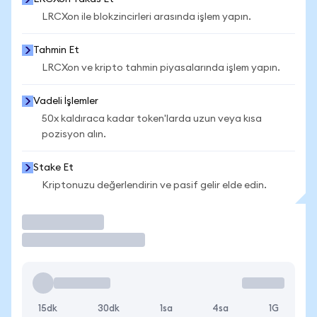
LRCXon ile blokzincirleri arasında işlem yapın.
Tahmin Et
LRCXon ve kripto tahmin piyasalarında işlem yapın.
Vadeli İşlemler
50x kaldıraca kadar token'larda uzun veya kısa
pozisyon alın.
Stake Et
Kriptonuzu değerlendirin ve pasif gelir elde edin.
İşlem Yap
15dk
30dk
1sa
4sa
1G