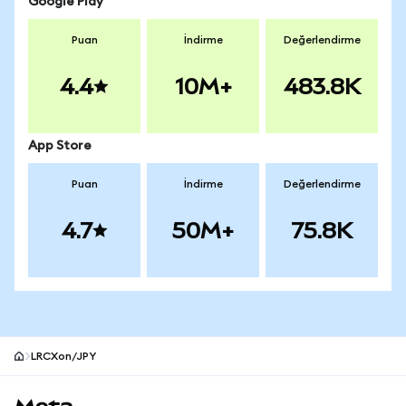
Google Play
Puan
İndirme
Değerlendirme
4.4
10M+
483.8K
App Store
Puan
İndirme
Değerlendirme
4.7
50M+
75.8K
LRCXon/JPY
MetaMask site alt bilgisi