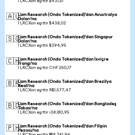
1 LRCXon eşittir $431,51
Lam Research (Ondo Tokenized)'dan Avustralya
🇦🇺
Doları'na
1 LRCXon eşittir $438,02
Lam Research (Ondo Tokenized)'dan Singapur
🇸🇬
Doları'na
1 LRCXon eşittir $394,95
Lam Research (Ondo Tokenized)'dan İsviçre
🇨🇭
Frangı'na
1 LRCXon eşittir CHF 250,17
Lam Research (Ondo Tokenized)'dan Brezilya
🇧🇷
Reali'na
1 LRCXon eşittir R$1.577,47
Lam Research (Ondo Tokenized)'dan Bangladeş
🇧🇩
Takası'na
1 LRCXon eşittir ৳38.180,95
Lam Research (Ondo Tokenized)'dan Filipin
🇵🇭
Pezosu'na
1 LRCXon eşittir ₱18.741,94