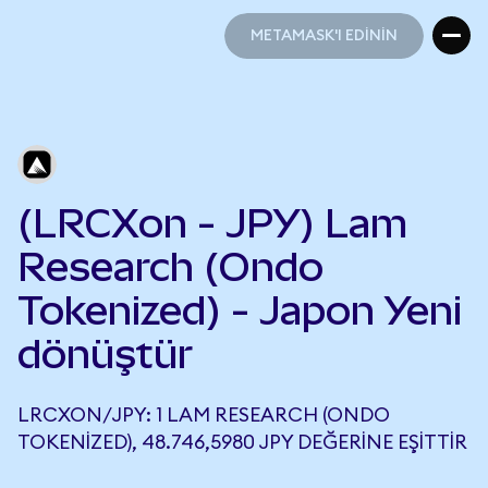
METAMASK'I EDİNİN
METAMASK'I EDİNİN
(LRCXon - JPY) Lam
Research (Ondo
Tokenized) - Japon Yeni
dönüştür
LRCXON/JPY: 1 LAM RESEARCH (ONDO
TOKENIZED), 48.746,5980 JPY DEĞERINE EŞITTIR