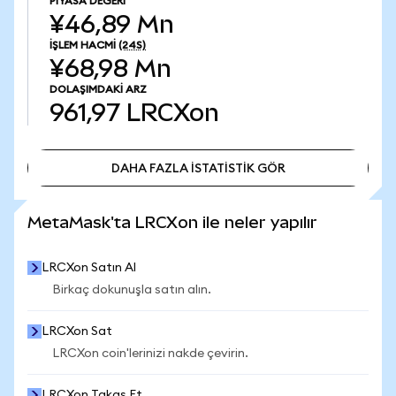
PIYASA DEĞERI
¥46,89 Mn
İŞLEM HACMI
(24S)
¥68,98 Mn
DOLAŞIMDAKI ARZ
961,97
LRCXon
DAHA FAZLA İSTATİSTİK GÖR
DAHA FAZLA İSTATİSTİK GÖR
MetaMask'ta LRCXon ile neler yapılır
LRCXon Satın Al
Birkaç dokunuşla satın alın.
LRCXon Sat
LRCXon coin'lerinizi nakde çevirin.
LRCXon Takas Et