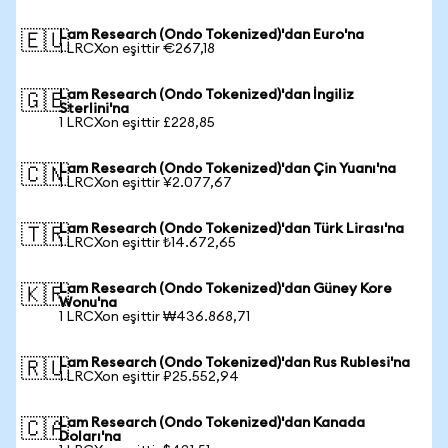
Lam Research (Ondo Tokenized)'dan Euro'na
🇪🇺
1 LRCXon eşittir €267,18
Lam Research (Ondo Tokenized)'dan İngiliz
🇬🇧
Sterlini'na
1 LRCXon eşittir £228,85
Lam Research (Ondo Tokenized)'dan Çin Yuanı'na
🇨🇳
1 LRCXon eşittir ¥2.077,67
Lam Research (Ondo Tokenized)'dan Türk Lirası'na
🇹🇷
1 LRCXon eşittir ₺14.672,65
Lam Research (Ondo Tokenized)'dan Güney Kore
🇰🇷
Wonu'na
1 LRCXon eşittir ₩436.868,71
Lam Research (Ondo Tokenized)'dan Rus Rublesi'na
🇷🇺
1 LRCXon eşittir ₽25.552,94
Lam Research (Ondo Tokenized)'dan Kanada
🇨🇦
Doları'na