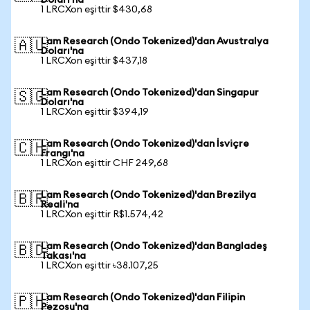
Doları'na
1 LRCXon eşittir $430,68
Lam Research (Ondo Tokenized)'dan Avustralya
🇦🇺
Doları'na
1 LRCXon eşittir $437,18
Lam Research (Ondo Tokenized)'dan Singapur
🇸🇬
Doları'na
1 LRCXon eşittir $394,19
Lam Research (Ondo Tokenized)'dan İsviçre
🇨🇭
Frangı'na
1 LRCXon eşittir CHF 249,68
Lam Research (Ondo Tokenized)'dan Brezilya
🇧🇷
Reali'na
1 LRCXon eşittir R$1.574,42
Lam Research (Ondo Tokenized)'dan Bangladeş
🇧🇩
Takası'na
1 LRCXon eşittir ৳38.107,25
Lam Research (Ondo Tokenized)'dan Filipin
🇵🇭
Pezosu'na