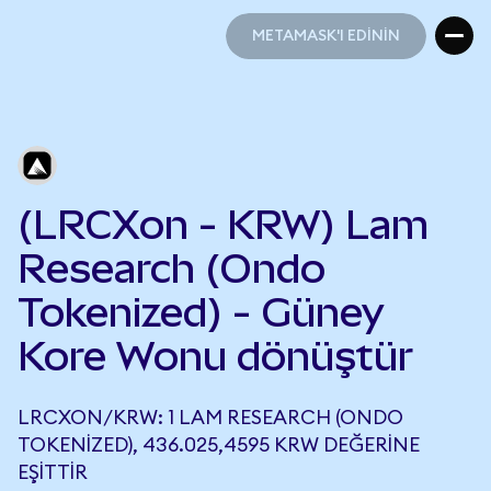
METAMASK'I EDİNİN
METAMASK'I EDİNİN
(LRCXon - KRW) Lam
Research (Ondo
Tokenized) - Güney
Kore Wonu dönüştür
LRCXON/KRW: 1 LAM RESEARCH (ONDO
TOKENIZED), 436.025,4595 KRW DEĞERINE
EŞITTIR