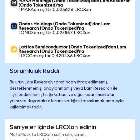
MARA Holdings (Ondo Tokenized)'dan Lam Research
(Ondo Tokenized)'na
1 MARAon eşittir 0,035636 LRCXon
Ondas Holdings (Ondo Tokenized)'dan Lam
Research (Ondo Tokenized)'na
1 ONDSon eşittir 0,028867 LRCXon
Lattice Semiconductor (Ondo Tokenized)'dan Lam
Research (Ondo Tokenized)'na
1 LSCCon eşittir 0,420436 LRCXon
Sorumluluk Reddi
Bu ürün Lam Research tarafından ihraç edilmemiş,
desteklenmemiş, onaylanmamış veya Lam Research ile
ilişkilendirilmemiştir. Şirket adı ve diğer ticari markalar
yalnızca dayanak referans varlığını tanımlamak amacıyla
kullanılmaktadır.
Saniyeler içinde LRCXon edinin
MetaMask'ta LRCXon satın alın, satın,