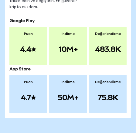
takas edin ve değiştirin. En güvenilir
kripto cüzdanı.
Google Play
Puan
İndirme
Değerlendirme
4.4
10M+
483.8K
App Store
Puan
İndirme
Değerlendirme
4.7
50M+
75.8K