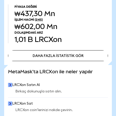
PIYASA DEĞERI
₩437,30 Mn
İŞLEM HACMI
(24S)
₩602,00 Mn
DOLAŞIMDAKI ARZ
1,01 B
LRCXon
DAHA FAZLA İSTATİSTİK GÖR
DAHA FAZLA İSTATİSTİK GÖR
MetaMask'ta LRCXon ile neler yapılır
LRCXon Satın Al
Birkaç dokunuşla satın alın.
LRCXon Sat
LRCXon coin'lerinizi nakde çevirin.