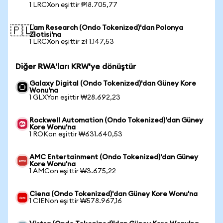
1 LRCXon eşittir ₱18.705,77
Lam Research (Ondo Tokenized)'dan Polonya
🇵🇱
Zlotisi'na
1 LRCXon eşittir zł 1.147,53
Diğer RWA'ları KRW'ye dönüştür
Galaxy Digital (Ondo Tokenized)'dan Güney Kore
Wonu'na
1 GLXYon eşittir ₩28.692,23
Rockwell Automation (Ondo Tokenized)'dan Güney
Kore Wonu'na
1 ROKon eşittir ₩631.640,53
AMC Entertainment (Ondo Tokenized)'dan Güney
Kore Wonu'na
1 AMCon eşittir ₩3.675,22
Ciena (Ondo Tokenized)'dan Güney Kore Wonu'na
1 CIENon eşittir ₩578.967,16