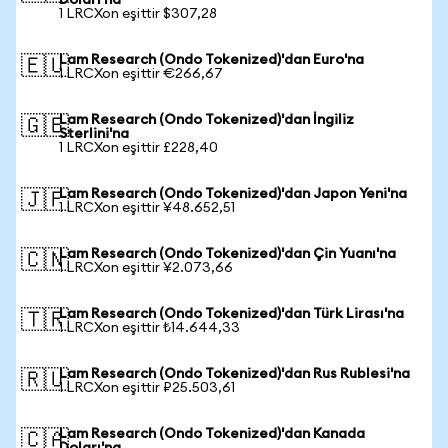
Doları'na
1 LRCXon eşittir $307,28
Lam Research (Ondo Tokenized)'dan Euro'na
🇪🇺
1 LRCXon eşittir €266,67
Lam Research (Ondo Tokenized)'dan İngiliz
🇬🇧
Sterlini'na
1 LRCXon eşittir £228,40
Lam Research (Ondo Tokenized)'dan Japon Yeni'na
🇯🇵
1 LRCXon eşittir ¥48.652,51
Lam Research (Ondo Tokenized)'dan Çin Yuanı'na
🇨🇳
1 LRCXon eşittir ¥2.073,66
Lam Research (Ondo Tokenized)'dan Türk Lirası'na
🇹🇷
1 LRCXon eşittir ₺14.644,33
Lam Research (Ondo Tokenized)'dan Rus Rublesi'na
🇷🇺
1 LRCXon eşittir ₽25.503,61
Lam Research (Ondo Tokenized)'dan Kanada
🇨🇦